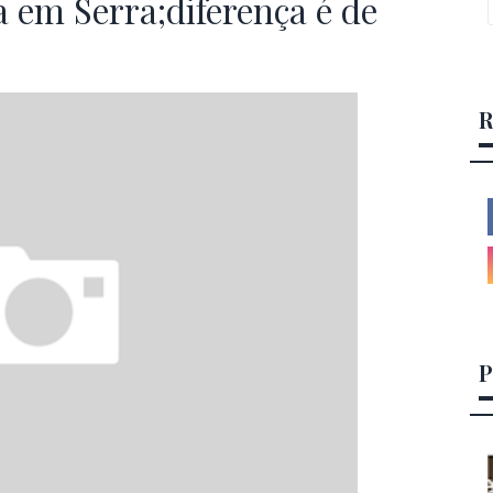
a em Serra;diferença é de
R
P