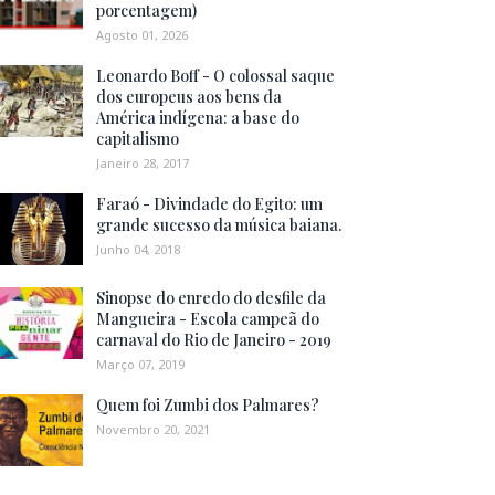
porcentagem)
Agosto 01, 2026
Leonardo Boff - O colossal saque
dos europeus aos bens da
América indígena: a base do
capitalismo
Janeiro 28, 2017
Faraó - Divindade do Egito: um
grande sucesso da música baiana.
Junho 04, 2018
Sinopse do enredo do desfile da
Mangueira - Escola campeã do
carnaval do Rio de Janeiro - 2019
Março 07, 2019
Quem foi Zumbi dos Palmares?
Novembro 20, 2021