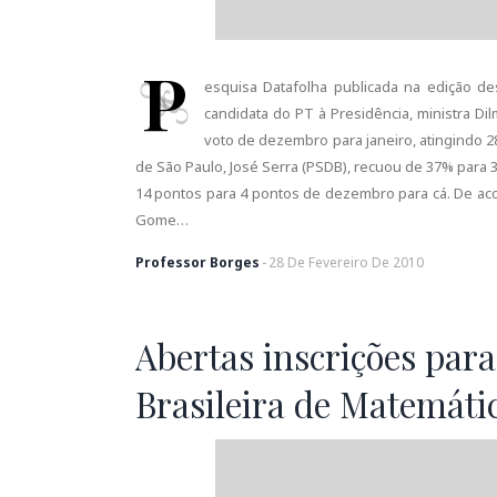
P
esquisa Datafolha publicada na edição de
candidata do PT à Presidência, ministra D
voto de dezembro para janeiro, atingindo 
de São Paulo, José Serra (PSDB), recuou de 37% para 
14 pontos para 4 pontos de dezembro para cá. De ac
Gome…
Professor Borges
-
28
De
Fevereiro
De
2010
Abertas inscrições par
Brasileira de Matemáti