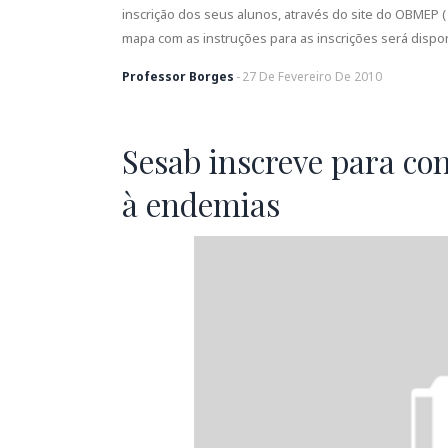
inscrição dos seus alunos, através do site do OBMEP ( 
mapa com as instruções para as inscrições será dispo
Professor Borges
-
27
De
Fevereiro
De
2010
Sesab inscreve para co
à endemias