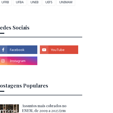
UFRB
UFBA
UNEB
UEFS
UNIMAM
edes Sociais
ostagens Populares
Assuntos mais cobrados no
ENEM, de 2009 a 2025 (em