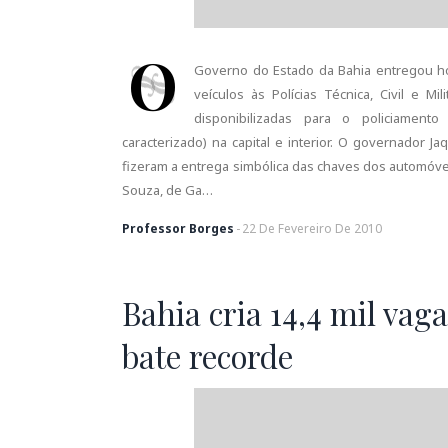
O
Governo do Estado da Bahia entregou ho
veículos às Polícias Técnica, Civil e Mi
disponibilizadas para o policiamento
caracterizado) na capital e interior. O governador 
fizeram a entrega simbólica das chaves dos automóveis 
Souza, de Ga…
Professor Borges
-
22
De
Fevereiro
De
2010
Bahia cria 14,4 mil vag
bate recorde