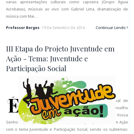
varias apresentações culturais como: capoeira (Grupo Águia
Acrobatas), músicas ao vivo com Gabriel Lima, dramatização de
música com Mai…
Continuar Lendo
Professor Borges
-
19
De
Setembro
De
2014
III Etapa do Projeto Juventude em
Ação - Tema: Juventude e
Participação Social
É
com muita satisfação que a Secretaria Municipal de
Promoção da Igualdade – SEPROMI e o Conselho
Municipal de Juventude - COMJUV, convidam Vossa
Senhoria para participar da III Etapa do Projeto Juventude em Ação
com o tema Juventude e Participação Social, sendo os subtemas: