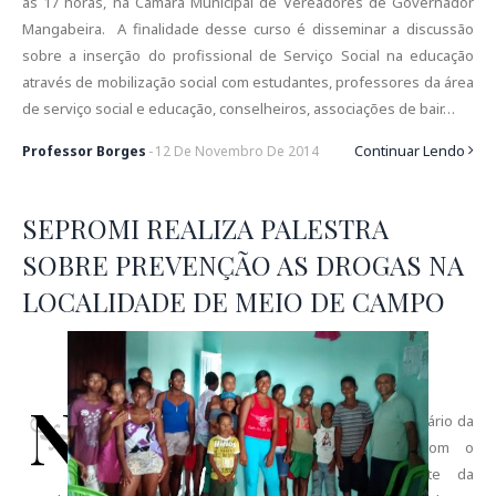
às 17 horas, na Câmara Municipal de Vereadores de Governador
Mangabeira. A finalidade desse curso é disseminar a discussão
sobre a inserção do profissional de Serviço Social na educação
através de mobilização social com estudantes, professores da área
de serviço social e educação, conselheiros, associações de bair…
Continuar Lendo
Professor Borges
-
12
De
Novembro
De
2014
SEPROMI REALIZA PALESTRA
SOBRE PREVENÇÃO AS DROGAS NA
LOCALIDADE DE MEIO DE CAMPO
N
a tarde desta ultima quarta-feira (06/11), o secretário da
SEPROMI, Professor Borges, juntamente com o
Assessor Especial Cássio Alves, a convite da