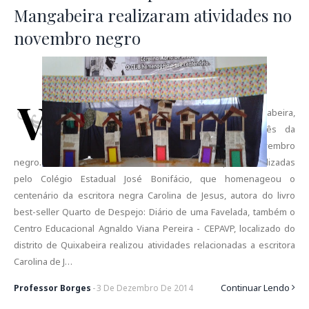
Mangabeira realizaram atividades no
novembro negro
V
árias escolas do município de Governador Mangabeira,
realizaram atividades para comemorar o mês da
consciência negra, também denominado de novembro
negro. Dentre essas atividades destacamos aquelas realizadas
pelo Colégio Estadual José Bonifácio, que homenageou o
centenário da escritora negra Carolina de Jesus, autora do livro
best-seller Quarto de Despejo: Diário de uma Favelada, também o
Centro Educacional Agnaldo Viana Pereira - CEPAVP, localizado do
distrito de Quixabeira realizou atividades relacionadas a escritora
Carolina de J…
Continuar Lendo
Professor Borges
-
3
De
Dezembro
De
2014