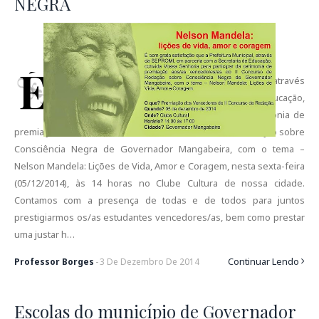
NEGRA
É
com grata satisfação que a Prefeitura Municipal, através
da SEPROMI, em parceria com a Secretaria de Educação,
convida Vossa Senhoria para participar da cerimonia de
premiação aos/as vencedores/as do II Concurso de Redação sobre
Consciência Negra de Governador Mangabeira, com o tema –
Nelson Mandela: Lições de Vida, Amor e Coragem, nesta sexta-feira
(05/12/2014), às 14 horas no Clube Cultura de nossa cidade.
Contamos com a presença de todas e de todos para juntos
prestigiarmos os/as estudantes vencedores/as, bem como prestar
uma justar h…
Continuar Lendo
Professor Borges
-
3
De
Dezembro
De
2014
Escolas do município de Governador