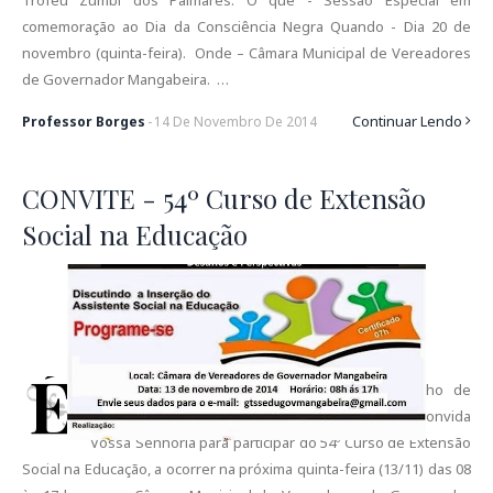
Troféu Zumbi dos Palmares. O que - Sessão Especial em
comemoração ao Dia da Consciência Negra Quando - Dia 20 de
novembro (quinta-feira). Onde – Câmara Municipal de Vereadores
de Governador Mangabeira. …
Continuar Lendo
Professor Borges
-
14
De
Novembro
De
2014
CONVITE - 54º Curso de Extensão
Social na Educação
É
com muita satisfação que o Grupo de Trabalho de
Serviço Social na Educação – GTSSEDU da UFRB convida
Vossa Senhoria para participar do 54º Curso de Extensão
Social na Educação, a ocorrer na próxima quinta-feira (13/11) das 08