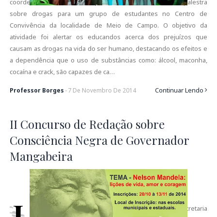
coordenadora Deisiane e da professora Ana, realizou uma palestra
sobre drogas para um grupo de estudantes no Centro de
Convivência da localidade de Meio de Campo. O objetivo da
atividade foi alertar os educandos acerca dos prejuízos que
causam as drogas na vida do ser humano, destacando os efeitos e
a dependência que o uso de substâncias como: álcool, maconha,
cocaína e crack, são capazes de ca…
Continuar Lendo
Professor Borges
-
7
De
Novembro
De
2014
II Concurso de Redação sobre
Consciência Negra de Governador
Mangabeira
I
nformamos a todos e a todas que a SEPROMI – Secretaria