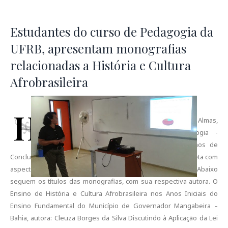
Estudantes do curso de Pedagogia da
UFRB, apresentam monografias
relacionadas a História e Cultura
Afrobrasileira
H
oje (23/09), no Campus da UFRB em Cruz das Almas,
algumas estudantes do curso de Pedagogia -
Plataforma Freire, apresentaram seus Trabalhos de
Conclusão de Curso (TCC), os quais tiveram uma relação direta com
aspectos vinculados a História e Cultura Afrobrasileira. Abaixo
seguem os títulos das monografias, com sua respectiva autora. O
Ensino de História e Cultura Afrobrasileira nos Anos Iniciais do
Ensino Fundamental do Município de Governador Mangabeira –
Bahia, autora: Cleuza Borges da Silva Discutindo à Aplicação da Lei