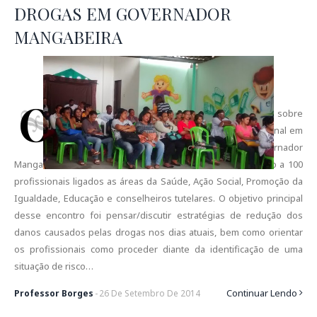
DROGAS EM GOVERNADOR
MANGABEIRA
O
segundo dia do curso de Atualização sobre
Intervenção Breve e Aconselhamento Motivacional em
Crack e outras Drogas do município de Governador
Mangabeira , aconteceu no último dia 23/03/2014, destinado a 100
profissionais ligados as áreas da Saúde, Ação Social, Promoção da
Igualdade, Educação e conselheiros tutelares. O objetivo principal
desse encontro foi pensar/discutir estratégias de redução dos
danos causados pelas drogas nos dias atuais, bem como orientar
os profissionais como proceder diante da identificação de uma
situação de risco…
Continuar Lendo
Professor Borges
-
26
De
Setembro
De
2014