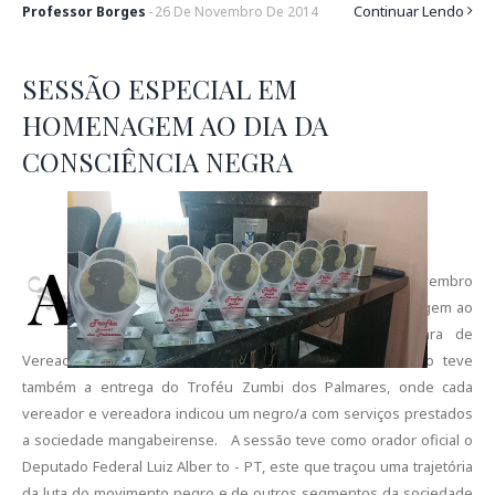
Continuar Lendo
Professor Borges
-
26
De
Novembro
De
2014
SESSÃO ESPECIAL EM
HOMENAGEM AO DIA DA
CONSCIÊNCIA NEGRA
A
conteceu nessa última quinta-feira dia 20 de novembro
de 2014, a primeira sessão especial em homenagem ao
Dia Nacional da Consciência Negra na Câmara de
Vereadores de Governador Mangabeira, além da sessão teve
também a entrega do Troféu Zumbi dos Palmares, onde cada
vereador e vereadora indicou um negro/a com serviços prestados
a sociedade mangabeirense. A sessão teve como orador oficial o
Deputado Federal Luiz Alber to - PT, este que traçou uma trajetória
da luta do movimento negro e de outros segmentos da sociedade