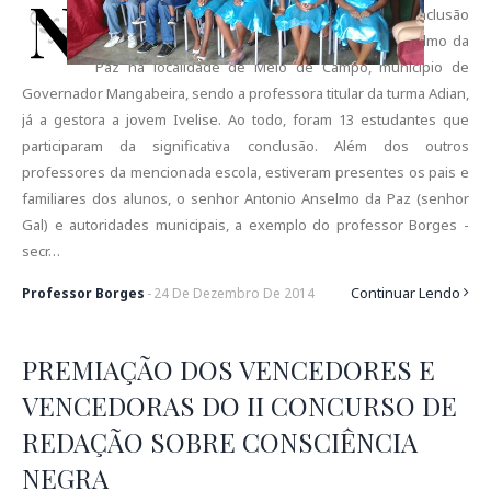
N
a última quinta-feira (18/12/2014), aconteceu a conclusão
da turma do quinto ano da escola Antonio Anselmo da
Paz na localidade de Meio de Campo, município de
Governador Mangabeira, sendo a professora titular da turma Adian,
já a gestora a jovem Ivelise. Ao todo, foram 13 estudantes que
participaram da significativa conclusão. Além dos outros
professores da mencionada escola, estiveram presentes os pais e
familiares dos alunos, o senhor Antonio Anselmo da Paz (senhor
Gal) e autoridades municipais, a exemplo do professor Borges -
secr…
Continuar Lendo
Professor Borges
-
24
De
Dezembro
De
2014
PREMIAÇÃO DOS VENCEDORES E
VENCEDORAS DO II CONCURSO DE
REDAÇÃO SOBRE CONSCIÊNCIA
NEGRA