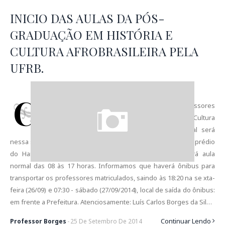
INICIO DAS AULAS DA PÓS-
GRADUAÇÃO EM HISTÓRIA E
CULTURA AFROBRASILEIRA PELA
UFRB.
C
omunicamos as professoras e professores
matriculados para a pós-graduação em História e Cultura
Afrobrasileira pela UFRB, que a aula inaugural será
nessa sexta-feira (26/09/2014), às 19 horas em Cachoeira, no prédio
do Hansen Bahia, também no sábado 27/09/2014, haverá aula
normal das 08 às 17 horas. Informamos que haverá ônibus para
transportar os professores matriculados, saindo às 18:20 na se xta-
feira (26/09) e 07:30 - sábado (27/09/2014), local de saída do ônibus:
em frente a Prefeitura. Atenciosamente: Luís Carlos Borges da Sil…
Continuar Lendo
Professor Borges
-
25
De
Setembro
De
2014