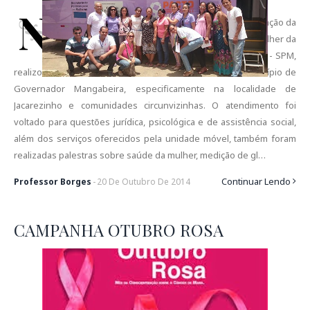
N
a última sexta-feira (17/10) através de uma articulação da
SEPROMI, a Unidade Móvel de atendimento a mulher da
Secretaria Estadual de Políticas para as Mulheres - SPM,
realizou uma série de atendimentos as mulheres no município de
Governador Mangabeira, especificamente na localidade de
Jacarezinho e comunidades circunvizinhas. O atendimento foi
voltado para questões jurídica, psicológica e de assistência social,
além dos serviços oferecidos pela unidade móvel, também foram
realizadas palestras sobre saúde da mulher, medição de gl…
Continuar Lendo
Professor Borges
-
20
De
Outubro
De
2014
CAMPANHA OTUBRO ROSA