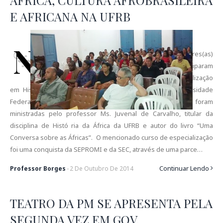
ÁFRICA, CULTURA AFROBRASILEIRA
E AFRICANA NA UFRB
N
os últimos dias 26 e 27 de setembro, 53 professores(as)
do município de Governador Mangabeira participaram
da primeira aula inaugural do Curso de Especialização
em História e Cultura Afrobrasileira e Africana da Universidade
Federal do Recôncavo da Bahia - UFRB. As primeiras aulas foram
ministradas pelo professor Ms. Juvenal de Carvalho, titular da
disciplina de Histó ria da África da UFRB e autor do livro “Uma
Conversa sobre as Áfricas”. O mencionado curso de especialização
foi uma conquista da SEPROMI e da SEC, através de uma parce…
Continuar Lendo
Professor Borges
-
2
De
Outubro
De
2014
TEATRO DA PM SE APRESENTA PELA
SEGUNDA VEZ EM GOV.