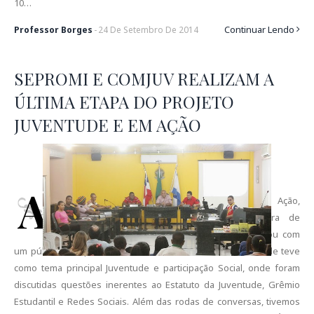
10…
Continuar Lendo
Professor Borges
-
24
De
Setembro
De
2014
SEPROMI E COMJUV REALIZAM A
ÚLTIMA ETAPA DO PROJETO
JUVENTUDE E EM AÇÃO
A
III e última etapa do projeto Juventude em Ação,
aconteceu na quinta-feira (18/09) na Câmara de
Vereadores de Governador Mangabeira e contou com
um público de aproximadamente 150 estudantes. A atividade teve
como tema principal Juventude e participação Social, onde foram
discutidas questões inerentes ao Estatuto da Juventude, Grêmio
Estudantil e Redes Sociais. Além das rodas de conversas, tivemos