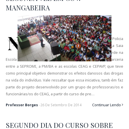
MANGABEIRA
N
o último dia 24 de setembro de 2014, o Teatro da Policia
Militar da Bahia, realizou a apresentação da Peça Saia
Dessa Droga no Colégio CEAG pela manhã e a tarde na
Escola CEPAVP. Essa ação foi realizada através de uma parceria
entre a SEPROMI, a PM/BA e as escolas CEAG e CEPAVP, que teve
como principal objetivo demonstrar os efeitos danosos das drogas
na vida do indivíduo. Vale ressaltar que essa iniciativa, tamb ém faz
parte do projeto desenvolvido por um grupo de professoras/os e
funcionárias/os do CEAG, a partir do curso de pre…
Continuar Lendo
Professor Borges
-
26
De
Setembro
De
2014
SEGUNDO DIA DO CURSO SOBRE