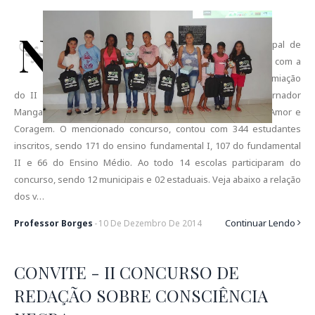
N
a última sexta-feira (05/12) a Secretaria Municipal de
Promoção da Igualdade – SEPROMI em parceria com a
Secretaria de Educação, realizou a entrega da premiação
do II Concurso de Redação sobre Consciência de Governador
Mangabeira, com o tema Nelson Mandela: Lições de Vida, Amor e
Coragem. O mencionado concurso, contou com 344 estudantes
inscritos, sendo 171 do ensino fundamental I, 107 do fundamental
II e 66 do Ensino Médio. Ao todo 14 escolas participaram do
concurso, sendo 12 municipais e 02 estaduais. Veja abaixo a relação
dos v…
Continuar Lendo
Professor Borges
-
10
De
Dezembro
De
2014
CONVITE - II CONCURSO DE
REDAÇÃO SOBRE CONSCIÊNCIA