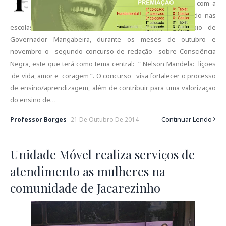
Municipal de Promoção da Igualdade, em parceria com a
Secretaria de Educação - SEC, estará desenvolvendo nas
escolas de Ensino Fundamental e Médio do município de
Governador Mangabeira, durante os meses de outubro e
novembro o segundo concurso de redação sobre Consciência
Negra, este que terá como tema central: “ Nelson Mandela: lições
de vida, amor e coragem ”. O concurso visa fortalecer o processo
de ensino/aprendizagem, além de contribuir para uma valorização
do ensino de…
Continuar Lendo
Professor Borges
-
21
De
Outubro
De
2014
Unidade Móvel realiza serviços de
atendimento as mulheres na
comunidade de Jacarezinho