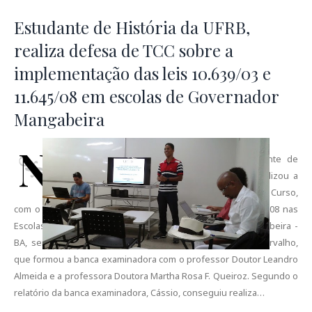
Estudante de História da UFRB,
realiza defesa de TCC sobre a
implementação das leis 10.639/03 e
11.645/08 em escolas de Governador
Mangabeira
N
a última segunda-feira (24/11/2014), o estudante de
História da UFRB, Cássio Conceição Alves , realizou a
defesa do seu TCC - Trabalho de Conclusão de Curso,
com o título: A Implementação das Leis 10.639/03 e 11.645/08 nas
Escolas CEAG e CEPAV do Município de Governador Mangabeira -
BA, sendo o orientador o professor Mestre Juvenal de Carvalho,
que formou a banca examinadora com o professor Doutor Leandro
Almeida e a professora Doutora Martha Rosa F. Queiroz. Segundo o
relatório da banca examinadora, Cássio, conseguiu realiza…