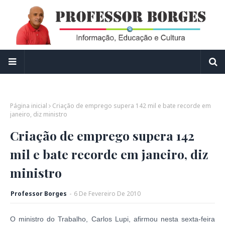
Página inicial
Criação de emprego supera 142 mil e bate recorde em
janeiro, diz ministro
Criação de emprego supera 142
mil e bate recorde em janeiro, diz
ministro
Professor Borges
-
6
De
Fevereiro
De
2010
O ministro do Trabalho, Carlos Lupi, afirmou nesta sexta-feira