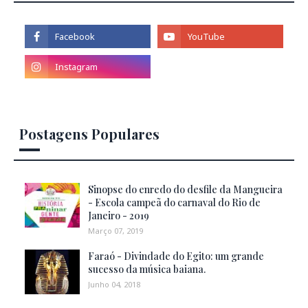
Postagens Populares
Sinopse do enredo do desfile da Mangueira
- Escola campeã do carnaval do Rio de
Janeiro - 2019
Março 07, 2019
Faraó - Divindade do Egito: um grande
sucesso da música baiana.
Junho 04, 2018