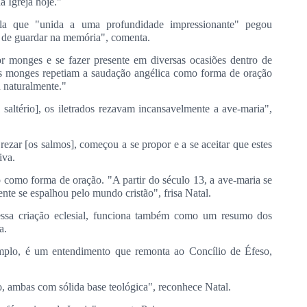
a Igreja hoje."
ula que "unida a uma profundidade impressionante" pegou
il de guardar na memória", comenta.
or monges e se fazer presente em diversas ocasiões dentro de
Os monges repetiam a saudação angélica como forma de oração
u naturalmente."
saltério], os iletrados rezavam incansavelmente a ave-maria",
zar [os salmos], começou a se propor e a se aceitar que estes
iva.
io como forma de oração. "A partir do século 13, a ave-maria se
nte se espalhou pelo mundo cristão", frisa Natal.
 essa criação eclesial, funciona também como um resumo dos
a.
mplo, é um entendimento que remonta ao Concílio de Éfeso,
o, ambas com sólida base teológica", reconhece Natal.