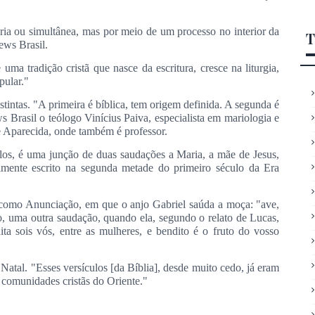
ia ou simultânea, mas por meio de um processo no interior da
T
ews Brasil.
a tradição cristã que nasce da escritura, cresce na liturgia,
pular."
tintas. "A primeira é bíblica, tem origem definida. A segunda é
ws Brasil o teólogo Vinícius Paiva, especialista em mariologia e
 Aparecida, onde também é professor.
los, é uma junção de duas saudações a Maria, a mãe de Jesus,
mente escrito na segunda metade do primeiro século da Era
como Anunciação, em que o anjo Gabriel saúda a moça: "ave,
o, uma outra saudação, quando ela, segundo o relato de Lucas,
ndita sois vós, entre as mulheres, e bendito é o fruto do vosso
 Natal. "Esses versículos [da Bíblia], desde muito cedo, já eram
 comunidades cristãs do Oriente."