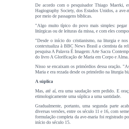
De acordo com o pesquisador Thiago Maerki, est
Hagiography Society, dos Estados Unidos, a ave-m
por meio de passagens bíblicas.
"Algo muito típico do povo mais simples: pegar 
litúrgicas ou de leituras da missa, e com eles comp
"Desde o início do cristianismo, na liturgia e no
contextualiza à BBC News Brasil a cientista da r
pesquisa A Palavra É Imagem: Arte Sacra Contempor
do livro A Glorificação de Maria em Corpo e Alma.
Nisso se encaixam os primórdios dessa oração. "A
Maria e era rezada desde os primórdio na liturgia biz
A súplica
Mas, até aí, era uma saudação sem pedido. E oração
etimologicamente uma súplica a uma santidade.
Gradualmente, portanto, uma segunda parte acab
diversas versões, entre os século 11 e 16, com sem
formulação completa da ave-maria foi registrado p
início do século 15.