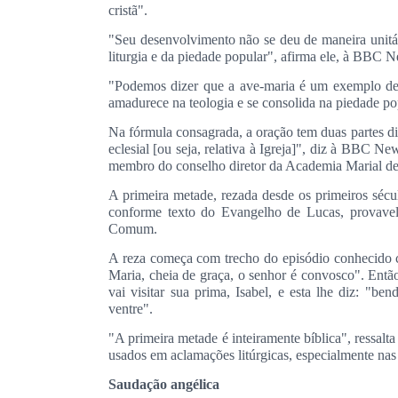
cristã".
"Seu desenvolvimento não se deu de maneira unitár
liturgia e da piedade popular", afirma ele, à BBC N
"Podemos dizer que a ave-maria é um exemplo de um
amadurece na teologia e se consolida na piedade po
Na fórmula consagrada, a oração tem duas partes dis
eclesial [ou seja, relativa à Igreja]", diz à BBC Ne
membro do conselho diretor da Academia Marial de
A primeira metade, rezada desde os primeiros sécu
conforme texto do Evangelho de Lucas, provavel
Comum.
A reza começa com trecho do episódio conhecido 
Maria, cheia de graça, o senhor é convosco". Entã
vai visitar sua prima, Isabel, e esta lhe diz: "be
ventre".
"A primeira metade é inteiramente bíblica", ressalta
usados em aclamações litúrgicas, especialmente nas
Saudação angélica