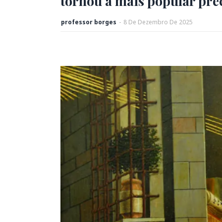
tornou a mais popular prec
professor borges
-
8
De
Dezembro
De
2025