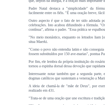
que, depois da liturgia, é a oração mais importante d
Padre Natal destaca a "simplicidade" da fórm
facilmente entre os fiéis. "É uma oração breve, fác
Outro aspecto é que o fato de ter sido adotada p
celebrações. Isto acabou difundindo a fórmula. "
contínua", afirma o padre. "Essa prática se espalho
"No meio monástico, enquanto os letrados liam [o 
situa Maerki.
"Como o povo não entendia latim e não conseguia re
fossem substituídos por 150 ave-marias", pontua Pa
Por fim, ele lembra da própria instituição do rosár
tornou a espinha dorsal dessa devoção que rapidame
Interessante notar também que a segunda parte,
dogmas católicos que sustentam a veneração a Mari
A ideia de chamá-la de "mãe de Deus", por exe
realizado em 431.
"Trata-se de uma oração que une escritura e tradiçã