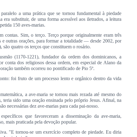
paralelo a uma prática que se tornou fundamental à piedade
a era substituir, de uma forma acessível aos iletrados, a leitura
epetida 150 aves-marias.
m contas. Sim, o terço. Terço porque originalmente eram três
os e outras orações, para formar a totalidade — desde 2002, por
, são quatro os terços que constituem o rosário.
 Gusmão (1170-1221), fundador da ordem dos dominicanos, a
por conta dos religiosos dessa ordem, em especial de Alano da
 oração também ocorreu no pontificado de Pio 5º.
nto: foi fruto de um processo lento e orgânico dentro da vida
 matemática, a ave-maria se tornou mais rezada até mesmo do
, teria sido uma oração ensinada pelo próprio Jesus. Afinal, na
 são necessárias dez ave-marias para cada pai-nosso.
 específicos que favoreceram a disseminação da ave-maria,
so, mais praticada pela devoção popular.
aiva. "E tornou-se um exercício completo de piedade. Eu diria