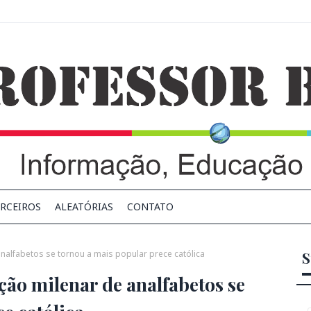
RCEIROS
ALEATÓRIAS
CONTATO
alfabetos se tornou a mais popular prece católica
S
ão milenar de analfabetos se