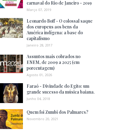
carnaval do Rio de Janeiro - 2019
Março 07, 2019
Leonardo Boff - O colossal saque
dos europeus aos bens da
América indígena: a base do
capitalismo
Janeiro 28, 2017
Assuntos mais cobrados no
ENEM, de 2009 a 2025 (em
porcentagem)
Agosto 01, 2026
Faraó - Divindade do Egito: um
grande sucesso da música baiana.
Junho 04, 2018
Quem foi Zumbi dos Palmares?
Novembro 20, 2021