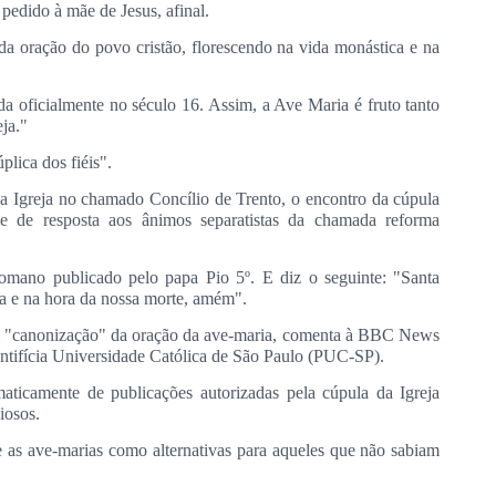
 pedido à mãe de Jesus, afinal.
a oração do povo cristão, florescendo na vida monástica e na
a oficialmente no século 16. Assim, a Ave Maria é fruto tanto
ja."
lica dos fiéis".
la Igreja no chamado Concílio de Trento, o encontro da cúpula
 de resposta aos ânimos separatistas da chamada reforma
omano publicado pelo papa Pio 5º. E diz o seguinte: "Santa
ra e na hora da nossa morte, amém".
e "canonização" da oração da ave-maria, comenta à BBC News
ontifícia Universidade Católica de São Paulo (PUC-SP).
maticamente de publicações autorizadas pela cúpula da Igreja
iosos.
 e as ave-marias como alternativas para aqueles que não sabiam