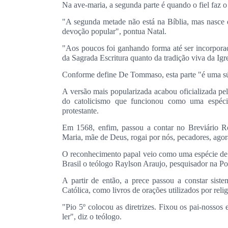
Na ave-maria, a segunda parte é quando o fiel faz o
"A segunda metade não está na Bíblia, mas nasce d
devoção popular", pontua Natal.
"Aos poucos foi ganhando forma até ser incorporad
da Sagrada Escritura quanto da tradição viva da Igre
Conforme define De Tommaso, esta parte "é uma súp
A versão mais popularizada acabou oficializada pe
do catolicismo que funcionou como uma espécie
protestante.
Em 1568, enfim, passou a contar no Breviário R
Maria, mãe de Deus, rogai por nós, pecadores, ago
O reconhecimento papal veio como uma espécie d
Brasil o teólogo Raylson Araujo, pesquisador na P
A partir de então, a prece passou a constar siste
Católica, como livros de orações utilizados por relig
"Pio 5º colocou as diretrizes. Fixou os pai-nossos
ler", diz o teólogo.