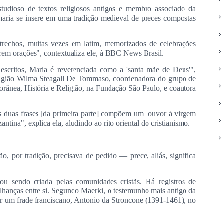
udioso de textos religiosos antigos e membro associado da
aria se insere em uma tradição medieval de preces compostas
trechos, muitas vezes em latim, memorizados de celebrações
orem orações", contextualiza ele, à BBC News Brasil.
s escritos, Maria é reverenciada como a 'santa mãe de Deus'",
eligião Wilma Steagall De Tommaso, coordenadora do grupo de
ânea, História e Religião, na Fundação São Paulo, e coautora
s duas frases [da primeira parte] compõem um louvor à virgem
antina", explica ela, aludindo ao rito oriental do cristianismo.
, por tradição, precisava de pedido — prece, aliás, significa
ou sendo criada pelas comunidades cristãs. Há registros de
elhanças entre si. Segundo Maerki, o testemunho mais antigo da
or um frade franciscano, Antonio da Stroncone (1391-1461), no