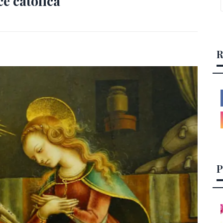
e católica
R
P