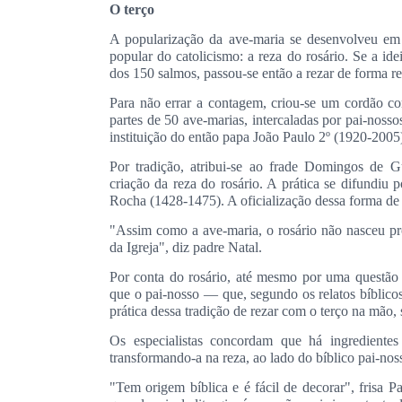
O terço
A popularização da ave-maria se desenvolveu em 
popular do catolicismo: a reza do rosário. Se a idei
dos 150 salmos, passou-se então a rezar de forma r
Para não errar a contagem, criou-se um cordão co
partes de 50 ave-marias, intercaladas por pai-noss
instituição do então papa João Paulo 2º (1920-2005)
Por tradição, atribui-se ao frade Domingos de
criação da reza do rosário. A prática se difundiu 
Rocha (1428-1475). A oficialização dessa forma de
"Assim como a ave-maria, o rosário não nasceu pro
da Igreja", diz padre Natal.
Por conta do rosário, até mesmo por uma questão
que o pai-nosso — que, segundo os relatos bíblicos
prática dessa tradição de rezar com o terço na mão,
Os especialistas concordam que há ingredientes
transformando-a na reza, ao lado do bíblico pai-nos
"Tem origem bíblica e é fácil de decorar", frisa P