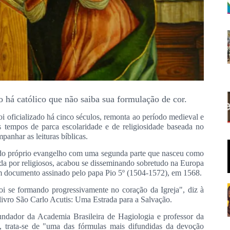
o há católico que não saiba sua formulação de cor.
i oficializado há cinco séculos, remonta ao período medieval e
s tempos de parca escolaridade e de religiosidade baseada no
anhar as leituras bíblicas.
os do próprio evangelho com uma segunda parte que nasceu como
da por religiosos, acabou se disseminando sobretudo na Europa
 em documento assinado pelo papa Pio 5º (1504-1572), em 1568.
i se formando progressivamente no coração da Igreja", diz à
ivro São Carlo Acutis: Uma Estrada para a Salvação.
undador da Academia Brasileira de Hagiologia e professor da
, trata-se de "uma das fórmulas mais difundidas da devoção