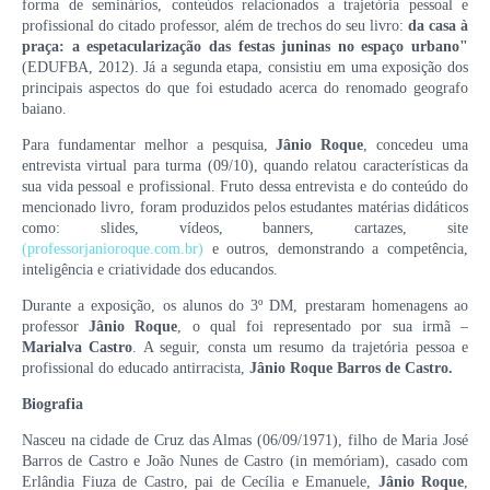
forma de seminários, conteúdos relacionados a trajetória pessoal e
profissional do citado professor, além de trechos do seu livro:
da casa à
praça: a espetacularização das festas juninas no espaço urbano"
(EDUFBA, 2012). Já a segunda etapa, consistiu em uma exposição dos
principais aspectos do que foi estudado acerca do renomado geografo
baiano.
Para fundamentar melhor a pesquisa,
Jânio Roque
, concedeu uma
entrevista virtual para turma (09/10), quando relatou características da
sua vida pessoal e profissional. Fruto dessa entrevista e do conteúdo do
mencionado livro, foram produzidos pelos estudantes matérias didáticos
como: slides, vídeos, banners, cartazes, site
(professorjanioroque.com.br)
e outros, demonstrando a competência,
inteligência e criatividade dos educandos.
Durante a exposição, os alunos do 3º DM, prestaram homenagens ao
professor
Jânio Roque
, o qual foi representado por sua irmã –
Marialva Castro
. A seguir, consta um resumo da trajetória pessoa e
profissional do educado antirracista,
Jânio Roque Barros de Castro.
Biografia
Nasceu na cidade de Cruz das Almas (06/09/1971), filho de Maria José
Barros de Castro e João Nunes de Castro (in memóriam), casado com
Erlândia Fiuza de Castro, pai de Cecília e Emanuele,
Jânio Roque
,