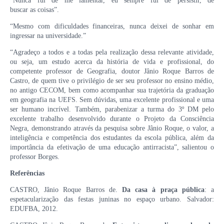
“Nunca fui de me lamentar, eu sempre fui de persistir, de
buscar as coisas”.
“Mesmo com dificuldades financeiras, nunca deixei de sonhar em
ingressar na universidade.”
“Agradeço a todos e a todas pela realização dessa relevante atividade,
ou seja, um estudo acerca da história de vida e profissional, do
competente professor de Geografia, doutor Jânio Roque Barros de
Castro, de quem tive o privilégio de ser seu professor no ensino médio,
no antigo CECOM, bem como acompanhar sua trajetória da graduação
em geografia na UEFS. Sem dúvidas, uma excelente profissional e uma
ser humano incrível. Também, parabenizar a turma do 3º DM pelo
excelente trabalho desenvolvido durante o Projeto da Consciência
Negra, demonstrando através da pesquisa sobre Jânio Roque, o valor, a
inteligência e competência dos estudantes da escola pública, além da
importância da efetivação de uma educação antirracista”, salientou o
professor Borges.
Referências
CASTRO, Jânio Roque Barros de.
Da casa à praça pública
: a
espetacularização das festas juninas no espaço urbano. Salvador:
EDUFBA, 2012.