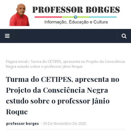
Página inicial
Turma do CETIPES, apresenta no Projeto da Consciência
Negra estudo sobre o professor Jânio Roque
Turma do CETIPES, apresenta no
Projeto da Consciência Negra
estudo sobre o professor Jânio
Roque
professor borges
-
30
De
Novembro
De
2025