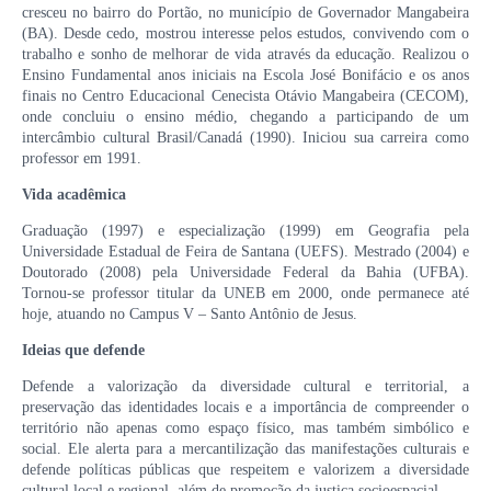
cresceu no bairro do Portão, no município de Governador Mangabeira
(BA). Desde cedo, mostrou interesse pelos estudos, convivendo com o
trabalho e sonho de melhorar de vida através da educação. Realizou o
Ensino Fundamental anos iniciais na Escola José Bonifácio e os anos
finais no Centro Educacional Cenecista Otávio Mangabeira (CECOM),
onde concluiu o ensino médio, chegando a participando de um
intercâmbio cultural Brasil/Canadá (1990). Iniciou sua carreira como
professor em 1991.
Vida acadêmica
Graduação (1997) e especialização (1999) em Geografia pela
Universidade Estadual de Feira de Santana (UEFS). Mestrado (2004) e
Doutorado (2008) pela Universidade Federal da Bahia (UFBA).
Tornou-se professor titular da UNEB em 2000, onde permanece até
hoje, atuando no Campus V – Santo Antônio de Jesus.
Ideias que defende
Defende a valorização da diversidade cultural e territorial, a
preservação das identidades locais e a importância de compreender o
território não apenas como espaço físico, mas também simbólico e
social. Ele alerta para a mercantilização das manifestações culturais e
defende políticas públicas que respeitem e valorizem a diversidade
cultural local e regional, além de promoção da justiça socioespacial.