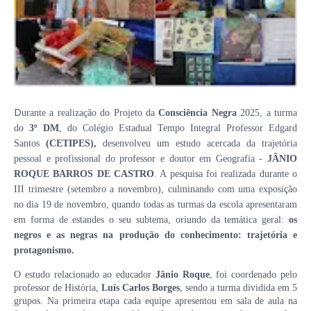
D
urante a realização do Projeto da
Consciência Negra
2025, a turma
do
3º DM
, do Colégio Estadual Tempo Integral Professor Edgard
Santos
(CETIPES),
desenvolveu um estudo acercada da trajetória
pessoal e profissional do professor e doutor em Geografia -
JÂNIO
ROQUE BARROS DE CASTRO
. A pesquisa foi realizada durante o
III trimestre (setembro a novembro), culminando com uma exposição
no dia 19 de novembro, quando todas as turmas da escola apresentaram
em forma de estandes o seu subtema, oriundo da temática geral:
os
negros e as negras na produção do conhecimento: trajetória e
protagonismo.
O estudo relacionado ao educador
Jânio Roque
, foi coordenado pelo
professor de História,
Luís Carlos Borges
, sendo a turma dividida em 5
grupos. Na primeira etapa cada equipe apresentou em sala de aula na