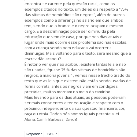
encontra-se carente pela questão racial, como os
exemplos citados no texto, um deles diz respeito a "75%
das vítimas de homicídios são negros", além de outros
exemplos como a diferença no salário em que ambos
tem, sendo que o branco e o negro ocupam o mesmo
cargo. E a descriminação pode ser diminuída pela
educação que vem de casa, por que nos dias atuais o
lugar onde mais ocorre esse problema são nas escolas,
com a criança sendo bem educada vai ocorrer a
diminuição. Mais voltando para o texto, será mesmo que a
escravidão acabou?
É notório ver que não acabou, existem tantas leis e não
são usadas, “quase 75 % das vítimas de homicídios são
negros, a maioria jovens.” , vemos nesse trecho tirado do
texto que as leis que existem não estão sendo usadas de
forma correta; antes os negros viam em condições
precárias, muitos morriam no meio do caminho.
Mais levando para os dias atuais, as pessoas poderiam
ser mais conscientes e ter educação e respeito com o
próximo, independente da sua questão financeira, cor,
raça ou etnia. Todos nós somos iguais perante a lei.
Aluna: Camili Barbosa; 2anoB
Responder
Excluir