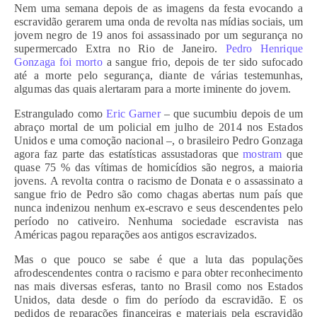
Nem uma semana depois de as imagens da festa evocando a
escravidão gerarem uma onda de revolta nas mídias sociais, um
jovem negro de 19 anos foi assassinado por um segurança no
supermercado Extra no Rio de Janeiro.
Pedro Henrique
Gonzaga foi morto
a sangue frio, depois de ter sido sufocado
até a morte pelo segurança, diante de várias testemunhas,
algumas das quais alertaram para a morte iminente do jovem.
Estrangulado como
Eric Garner
– que sucumbiu depois de um
abraço mortal de um policial em julho de 2014 nos Estados
Unidos e uma comoção nacional –, o brasileiro Pedro Gonzaga
agora faz parte das estatísticas assustadoras que
mostram
que
quase 75 % das vítimas de homicídios são negros, a maioria
jovens. A revolta contra o racismo de Donata e o assassinato a
sangue frio de Pedro são como chagas abertas num país que
nunca indenizou nenhum ex-escravo e seus descendentes pelo
período no cativeiro. Nenhuma sociedade escravista nas
Américas pagou reparações aos antigos escravizados.
Mas o que pouco se sabe é que a luta das populações
afrodescendentes contra o racismo e para obter reconhecimento
nas mais diversas esferas, tanto no Brasil como nos Estados
Unidos, data desde o fim do período da escravidão. E os
pedidos de reparações financeiras e materiais pela escravidão