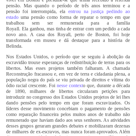
pensão. Mas quando o período de três anos terminou e a
pensão foi interrompida, ela
entrou na justiça pedindo ao
estado
uma pensão como forma de reparar o tempo em que
trabalhou sem ser remunerada para a família
Royall. Ela ganhou, mas tinha de entrar com um pedido a cada
novo ano. A casa dos Royall, perto de Boston, foi hoje
transformada em museu e dá destaque para a história de
Belinda.
Nos Estados Unidos, o período que se seguiu à abolição da
escravidão trouxe esperanças de redistribuição de terras para os
libertos. Mas esses projetos também falharam. A chamada
Reconstrução fracassou e, em vez de terra e cidadania plena, a
população negra do país se viu privada de direitos e vítima do
ódio racial crescente. Foi
nesse context
o que, durante a década
de 1890, milhares de libertos circularam petições para
introduzir no congresso dos Estados Unidos projetos de lei lhes
dando pensões pelo tempo em que foram escravizados. Os
líderes desse movimento concebiam o pagamento de pensões
como reparação financeira pelos muitos anos de trabalho não
remunerado que haviam dado aos seus senhores. As atividades
desses grupos geraram grandes debates e mobilizaram dezenas
de milhares de ex-escravos, mas nunca foram aprovados. Além