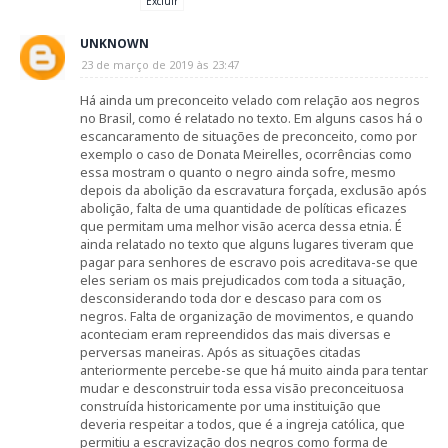
Excluir
UNKNOWN
23 de março de 2019 às 23:47
Há ainda um preconceito velado com relação aos negros
no Brasil, como é relatado no texto. Em alguns casos há o
escancaramento de situações de preconceito, como por
exemplo o caso de Donata Meirelles, ocorrências como
essa mostram o quanto o negro ainda sofre, mesmo
depois da abolição da escravatura forçada, exclusão após
abolição, falta de uma quantidade de políticas eficazes
que permitam uma melhor visão acerca dessa etnia. É
ainda relatado no texto que alguns lugares tiveram que
pagar para senhores de escravo pois acreditava-se que
eles seriam os mais prejudicados com toda a situação,
desconsiderando toda dor e descaso para com os
negros. Falta de organização de movimentos, e quando
aconteciam eram repreendidos das mais diversas e
perversas maneiras. Após as situações citadas
anteriormente percebe-se que há muito ainda para tentar
mudar e desconstruir toda essa visão preconceituosa
construída historicamente por uma instituição que
deveria respeitar a todos, que é a ingreja católica, que
permitiu a escravização dos negros como forma de