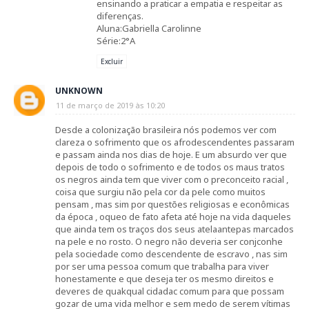
ensinando a praticar a empatia e respeitar as
diferenças.
Aluna:Gabriella Carolinne
Série:2°A
Excluir
UNKNOWN
11 de março de 2019 às 10:20
Desde a colonização brasileira nós podemos ver com
clareza o sofrimento que os afrodescendentes passaram
e passam ainda nos dias de hoje. E um absurdo ver que
depois de todo o sofrimento e de todos os maus tratos
os negros ainda tem que viver com o preconceito racial ,
coisa que surgiu não pela cor da pele como muitos
pensam , mas sim por questões religiosas e econômicas
da época , oqueo de fato afeta até hoje na vida daqueles
que ainda tem os traços dos seus atelaantepas marcados
na pele e no rosto. O negro não deveria ser conjconhe
pela sociedade como descendente de escravo , nas sim
por ser uma pessoa comum que trabalha para viver
honestamente e que deseja ter os mesmo direitos e
deveres de quakqual cidadac comum para que possam
gozar de uma vida melhor e sem medo de serem vítimas