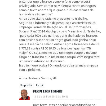
entender que o branco sempre foi e sempre será
privilegiado. Sem contar na violência contra os negros,
como o texto aborda "que quase 75 % das vítimas de
homicídios são negros".
Ainda devo citar o racismo presente no trabalho.
Segundo a informação da pesquisa Características Do
Emprego Formal da Relação Anual De Informações
Sociais (Rais) 2014, divulgada pelo Ministério do Trabalho,
"para cada 100 reais ganhos por trabalhadores brancos
com ensino superior, um negro graduado ganha 67,58
reais. A média de salário entre negros formados é de R$
3.777,39 contra R$ 5589,25 de brancos, quantia 47%
maior." Ou seja, mesmo que um negro ocupe o mesmo
cargo de trabalho que um branco ocupa, este negro terá
um salário inferior ao do branco.
Isso tem que acabar! O mundo precisa ter mais empatia
com o próximo.
Aluna: Andreza Santos, 2B
Responder
Excluir
PROFESSOR BORGES
13 de abril de 2019 às 19:46
Bom texto, mas poderia ter aprofundado na