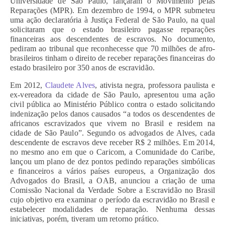
Universidade de São Paulo, lançaram o Movimento pelas
Reparações (MPR). Em dezembro de 1994, o MPR submeteu
uma ação declaratória à Justiça Federal de São Paulo, na qual
solicitaram que o estado brasileiro pagasse reparações
financeiras aos descendentes de escravos. No documento,
pediram ao tribunal que reconhecesse que 70 milhões de afro-
brasileiros tinham o direito de receber reparações financeiras do
estado brasileiro por 350 anos de escravidão.
Em 2012,
Claudete Alves
, ativista negra, professora paulista e
ex-vereadora da cidade de São Paulo, apresentou uma ação
civil pública ao Ministério Público contra o estado solicitando
indenização pelos danos causados “a todos os descendentes de
africanos escravizados que vivem no Brasil e residem na
cidade de São Paulo”. Segundo os advogados de Alves, cada
descendente de escravos deve receber R$ 2 milhões. Em 2014,
no mesmo ano em que o Caricom, a Comunidade do Caribe,
lançou um plano de dez pontos pedindo reparações simbólicas
e financeiros a vários países europeus, a Organização dos
Advogados do Brasil, a OAB, anunciou a criação de uma
Comissão Nacional da Verdade Sobre a Escravidão no Brasil
cujo objetivo era examinar o período da escravidão no Brasil e
estabelecer modalidades de reparação. Nenhuma dessas
iniciativas, porém, tiveram um retorno prático.