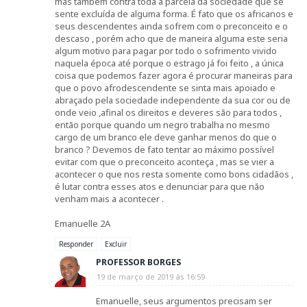
mas também contra toda a parcela da sociedade que se
sente excluída de alguma forma. É fato que os africanos e
seus descendentes ainda sofrem com o preconceito e o
descaso , porém acho que de maneira alguma este seria
algum motivo para pagar por todo o sofrimento vivido
naquela época até porque o estrago já foi feito , a única
coisa que podemos fazer agora é procurar maneiras para
que o povo afrodescendente se sinta mais apoiado e
abraçado pela sociedade independente da sua cor ou de
onde veio ,afinal os direitos e deveres são para todos ,
então porque quando um negro trabalha no mesmo
cargo de um branco ele deve ganhar menos do que o
branco ? Devemos de fato tentar ao máximo possível
evitar com que o preconceito aconteça , mas se vier a
acontecer o que nos resta somente como bons cidadãos ,
é lutar contra esses atos e denunciar para que não
venham mais a acontecer .
Emanuelle 2A
Responder
Excluir
PROFESSOR BORGES
19 de março de 2019 às 16:59
Emanuelle, seus argumentos precisam ser