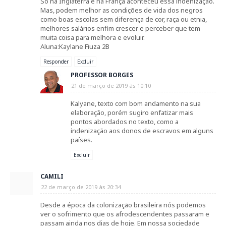
Só na Inglaterra e na França aconteceu essa indenização.
Mas, podem melhor as condições de vida dos negros
como boas escolas sem diferença de cor, raça ou etnia,
melhores salários enfim crescer e perceber que tem
muita coisa para melhora e evoluir.
Aluna:Kaylane Fiuza 2B
Responder
Excluir
PROFESSOR BORGES
21 de março de 2019 às 10:10
Kalyane, texto com bom andamento na sua
elaboração, porém sugiro enfatizar mais
pontos abordados no texto, como a
indenização aos donos de escravos em alguns
países.
Excluir
CAMILI
22 de março de 2019 às 20:34
Desde a época da colonização brasileira nós podemos
ver o sofrimento que os afrodescendentes passaram e
passam ainda nos dias de hoje. Em nossa sociedade