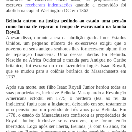
escravos
receberam indenizações
quando a escravidão foi
abolida na capital Washington DC em 1862.
Belinda entrou na justiça pedindo ao estado uma pensão
como forma de reparar o tempo de escravizada na família
Royall.
Apesar disso, durante a era da abolição gradual nos Estados
Unidos, um pequeno número de ex-escravos exigiu que o
governo ou seus antigos senhores lhes fornecessem algum tipo
de reparação financeira. Uma dessas libertas foi Belinda.
Nascida na África Ocidental e trazida para Antigua no Caribe
britânico, foi escrava do rico fazendeiro inglês Isaac Royall,
que se mudou para a colônia britânica do Massachusetts em
1737.
Após sua morte, seu filho Isaac Royall Junior herdou todas as
suas propriedades, inclusive Belinda. Mas quando a Revolução
Americana eclodiu em 1775, o herdeiro (leal ao rei da
Inglaterra) fugiu para a Inglaterra, deixando em seu testamento
uma pensão por um período de três anos para Belinda. Em
1778, o estado do Massachussets confiscou as propriedades de
Royall Junior, inclusive seus escravos, que foram então
libertados. Logo após ser liberta, Belinda, já com 65 anos, foi
viver em Boston e presume-se que tenha recebido a referida