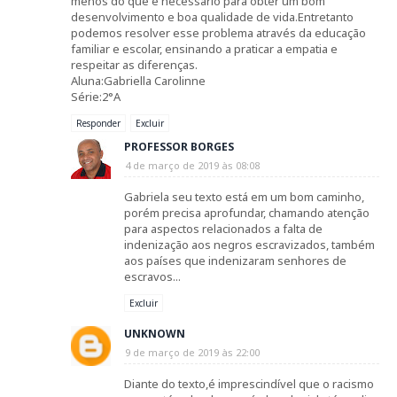
menos do que é necessário para obter um bom
desenvolvimento e boa qualidade de vida.Entretanto
podemos resolver esse problema através da educação
familiar e escolar, ensinando a praticar a empatia e
respeitar as diferenças.
Aluna:Gabriella Carolinne
Série:2°A
Responder
Excluir
PROFESSOR BORGES
4 de março de 2019 às 08:08
Gabriela seu texto está em um bom caminho,
porém precisa aprofundar, chamando atenção
para aspectos relacionados a falta de
indenização aos negros escravizados, também
aos países que indenizaram senhores de
escravos...
Excluir
UNKNOWN
9 de março de 2019 às 22:00
Diante do texto,é imprescindível que o racismo