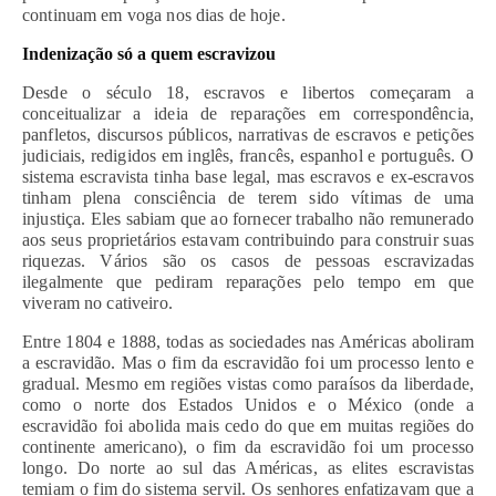
continuam em voga nos dias de hoje.
Indenização só a quem escravizou
Desde o século 18, escravos e libertos começaram a
conceitualizar a ideia de reparações em correspondência,
panfletos, discursos públicos, narrativas de escravos e petições
judiciais, redigidos em inglês, francês, espanhol e português. O
sistema escravista tinha base legal, mas escravos e ex-escravos
tinham plena consciência de terem sido vítimas de uma
injustiça. Eles sabiam que ao fornecer trabalho não remunerado
aos seus proprietários estavam contribuindo para construir suas
riquezas. Vários são os casos de pessoas escravizadas
ilegalmente que pediram reparações pelo tempo em que
viveram no cativeiro.
Entre 1804 e 1888, todas as sociedades nas Américas aboliram
a escravidão. Mas o fim da escravidão foi um processo lento e
gradual. Mesmo em regiões vistas como paraísos da liberdade,
como o norte dos Estados Unidos e o México (onde a
escravidão foi abolida mais cedo do que em muitas regiões do
continente americano), o fim da escravidão foi um processo
longo. Do norte ao sul das Américas, as elites escravistas
temiam o fim do sistema servil. Os senhores enfatizavam que a