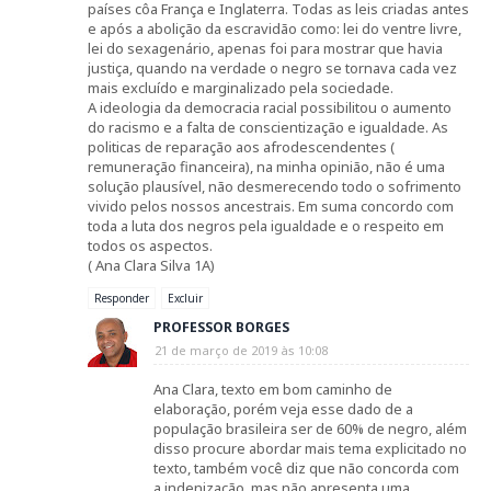
países côa França e Inglaterra. Todas as leis criadas antes
e após a abolição da escravidão como: lei do ventre livre,
lei do sexagenário, apenas foi para mostrar que havia
justiça, quando na verdade o negro se tornava cada vez
mais excluído e marginalizado pela sociedade.
A ideologia da democracia racial possibilitou o aumento
do racismo e a falta de conscientização e igualdade. As
politicas de reparação aos afrodescendentes (
remuneração financeira), na minha opinião, não é uma
solução plausível, não desmerecendo todo o sofrimento
vivido pelos nossos ancestrais. Em suma concordo com
toda a luta dos negros pela igualdade e o respeito em
todos os aspectos.
( Ana Clara Silva 1A)
Responder
Excluir
PROFESSOR BORGES
21 de março de 2019 às 10:08
Ana Clara, texto em bom caminho de
elaboração, porém veja esse dado de a
população brasileira ser de 60% de negro, além
disso procure abordar mais tema explicitado no
texto, também você diz que não concorda com
a indenização, mas não apresenta uma