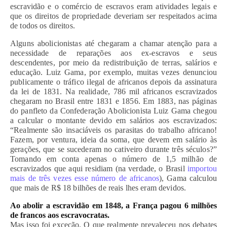
escravidão e o comércio de escravos eram atividades legais e
que os direitos de propriedade deveriam ser respeitados acima
de todos os direitos.
Alguns abolicionistas até chegaram a chamar atenção para a
necessidade de reparações aos ex-escravos e seus
descendentes, por meio da redistribuição de terras, salários e
educação. Luiz Gama, por exemplo, muitas vezes denunciou
publicamente o tráfico ilegal de africanos depois da assinatura
da lei de 1831. Na realidade, 786 mil africanos escravizados
chegaram no Brasil entre 1831 e 1856. Em 1883, nas páginas
do panfleto da Confederação Abolicionista Luiz Gama chegou
a calcular o montante devido em salários aos escravizados:
“Realmente são insaciáveis os parasitas do trabalho africano!
Fazem, por ventura, ideia da soma, que devem em salário às
gerações, que se sucederam no cativeiro durante três séculos?”
Tomando em conta apenas o número de 1,5 milhão de
escravizados que aqui residiam (na verdade, o Brasil
importou
mais de três vezes esse número de africanos
), Gama calculou
que mais de R$ 18 bilhões de reais lhes eram devidos.
Ao abolir a escravidão em 1848, a França pagou 6 milhões
de francos aos escravocratas.
Mas isso foi exceção. O que realmente prevaleceu nos debates