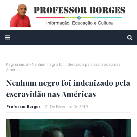
Página inicial
Nenhum negro foi indenizado pela escravidão nas
Américas
Nenhum negro foi indenizado pela
escravidão nas Américas
Professor Borges
-
21
De
Fevereiro
De
2019