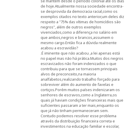
se mantém desde o período colonial até os dias
de hoje.Atualmente nossa sociedade encontra-
se desprovida da democracia racial,como os
exemplos citados no texto anterior,um deles diz
respeito a "75% das vítimas de homicídios são
negros", além de outros exemplos
vivenciados,como a diferença no salário em
que ambos,negros e brancos,assumem o
mesmo cargo.Então fica a dúvida realmente
acabou a escravidão?
.É iminente que não acabou ,a lei apenas está
no papel mas não há prática.Muitos dos negros
escravizados não foram indenizados o que
contribuiu para que se tornassem principais
alvos de preconceito,na maioria
analfabetos,realizando trabalho forçado para
sobreviver além do aumento de favelas e
cortiços.Porém muitos países indenizaram os
senhores de escravos,como a Inglaterra,os
quais já haviam condições financeiras mais que
suficientes passaram a ter mais,enquanto os
que já não tinham permaneceram sem.
Contudo podemos resolver esse problema
através da distribuição financeira correta e
investimentos na educação familiar e escolar,