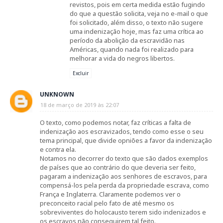
revistos, pois em certa medida estão fugindo
do que a questão solicita, veja no e-mail o que
foi solicitado, além disso, o texto não sugere
uma indenização hoje, mas faz uma crítica ao
período da abolição da escravidão nas
Américas, quando nada foi realizado para
melhorar a vida do negros libertos.
Excluir
UNKNOWN
18 de março de 2019 às 22:07
O texto, como podemos notar, faz críticas a falta de
indenização aos escravizados, tendo como esse o seu
tema principal, que divide opniões a favor da indenização
e contra ela.
Notamos no decorrer do texto que são dados exemplos
de países que ao contrário do que deveria ser feito,
pagaram a indenização aos senhores de escravos, para
compensá-los pela perda da propriedade escrava, como
França e Inglaterra. Claramente podemos ver o
preconceito racial pelo fato de até mesmo os
sobreviventes do holocausto terem sido indenizados e
os escravos não conseguirem tal feito.