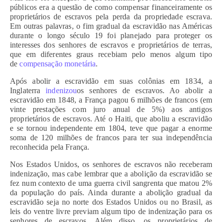
públicos era a questão de como compensar financeiramente os
proprietários de escravos pela perda da propriedade escrava.
Em outras palavras, o fim gradual da escravidão nas Américas
durante o longo século 19 foi planejado para proteger os
interesses dos senhores de escravos e proprietários de terras,
que em diferentes graus recebiam pelo menos algum tipo
de
compensação monetária
.
Após abolir a escravidão em suas colônias em 1834, a
Inglaterra
indenizou
os senhores de escravos. Ao abolir a
escravidão em 1848, a França pagou 6 milhões de francos (em
vinte prestações com juro anual de 5%) aos antigos
proprietários de escravos. Até o Haiti, que aboliu a escravidão
e se tornou independente em 1804, teve que pagar a enorme
soma de 120 milhões de francos para ter sua independência
reconhecida pela França.
Nos Estados Unidos, os senhores de escravos não receberam
indenização, mas cabe lembrar que a abolição da escravidão se
fez num contexto de uma guerra civil sangrenta que matou 2%
da população do país. Ainda durante a abolição gradual da
escravidão seja no norte dos Estados Unidos ou no Brasil, as
leis do ventre livre previam algum tipo de indenização para os
senhores de escravos. Além disso, os proprietários de