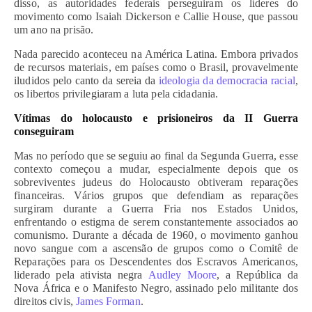
disso, as autoridades federais perseguiram os líderes do
movimento como Isaiah Dickerson e Callie House, que passou
um ano na prisão.
Nada parecido aconteceu na América Latina. Embora privados
de recursos materiais, em países como o Brasil, provavelmente
iludidos pelo canto da sereia da
ideologia da democracia racial
,
os libertos privilegiaram a luta pela cidadania.
Vítimas do holocausto e prisioneiros da II Guerra
conseguiram
Mas no período que se seguiu ao final da Segunda Guerra, esse
contexto começou a mudar, especialmente depois que os
sobreviventes judeus do Holocausto obtiveram reparações
financeiras. Vários grupos que defendiam as reparações
surgiram durante a Guerra Fria nos Estados Unidos,
enfrentando o estigma de serem constantemente associados ao
comunismo. Durante a década de 1960, o movimento ganhou
novo sangue com a ascensão de grupos como o Comitê de
Reparações para os Descendentes dos Escravos Americanos,
liderado pela ativista negra
Audley Moore
, a República da
Nova África e o Manifesto Negro, assinado pelo militante dos
direitos civis,
James Forman
.