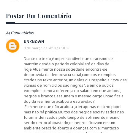
Postar Um Comentário
84 Comentários
UNKNOWN
3 de março de 2019 às 18:59
Diante do texto,é imprescindível que o racismo se
mantém desde o período colonial até os dias de
hoje.Atualmente nossa sociedade encontra-se
desprovida da democracia racial,como os exemplos
citados no texto anterior,um deles diz respeito a "75% das
vítimas de homicídios são negros", além de outros
exemplos como a diferença no salário em que ambos ,
negros e brancos,assumem o mesmo cargo.Então fica a
dúvida realmente acabou a escravidão?
.É iminente que não acabou ,a lei apenas está no papel
mas não há prática.Muitos dos negros escravizados não
foram indenizados pelo tempo de sofrimento,mesmo
sendo um local abastado,os negros ficavam em um
ambiente precário,aberto a doenças,com alimentação