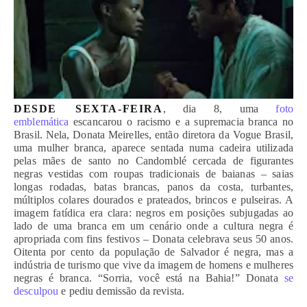
DESDE SEXTA-FEIRA
, dia 8, uma
foto
emblemática
escancarou o racismo e a supremacia branca no
Brasil. Nela, Donata Meirelles, então diretora da Vogue Brasil,
uma mulher branca, aparece sentada numa cadeira utilizada
pelas mães de santo no Candomblé cercada de figurantes
negras vestidas com roupas tradicionais de baianas – saias
longas rodadas, batas brancas, panos da costa, turbantes,
múltiplos colares dourados e prateados, brincos e pulseiras. A
imagem fatídica era clara: negros em posições subjugadas ao
lado de uma branca em um cenário onde a cultura negra é
apropriada com fins festivos – Donata celebrava seus 50 anos.
Oitenta por cento da população de Salvador é negra, mas a
indústria de turismo que vive da imagem de homens e mulheres
negras é branca. “Sorria, você está na Bahia!” Donata
se
desculpou
e pediu demissão da revista.