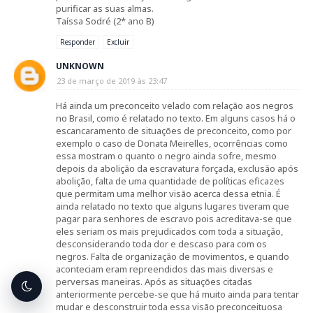
purificar as suas almas.
Taíssa Sodré (2* ano B)
Responder
Excluir
UNKNOWN
23 de março de 2019 às 23:47
Há ainda um preconceito velado com relação aos negros
no Brasil, como é relatado no texto. Em alguns casos há o
escancaramento de situações de preconceito, como por
exemplo o caso de Donata Meirelles, ocorrências como
essa mostram o quanto o negro ainda sofre, mesmo
depois da abolição da escravatura forçada, exclusão após
abolição, falta de uma quantidade de políticas eficazes
que permitam uma melhor visão acerca dessa etnia. É
ainda relatado no texto que alguns lugares tiveram que
pagar para senhores de escravo pois acreditava-se que
eles seriam os mais prejudicados com toda a situação,
desconsiderando toda dor e descaso para com os
negros. Falta de organização de movimentos, e quando
aconteciam eram repreendidos das mais diversas e
perversas maneiras. Após as situações citadas
anteriormente percebe-se que há muito ainda para tentar
mudar e desconstruir toda essa visão preconceituosa