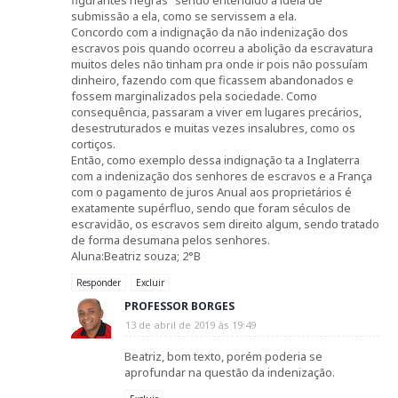
figurantes negras" sendo entendido a ideia de
submissão a ela, como se servissem a ela.
Concordo com a indignação da não indenização dos
escravos pois quando ocorreu a abolição da escravatura
muitos deles não tinham pra onde ir pois não possuíam
dinheiro, fazendo com que ficassem abandonados e
fossem marginalizados pela sociedade. Como
consequência, passaram a viver em lugares precários,
desestruturados e muitas vezes insalubres, como os
cortiços.
Então, como exemplo dessa indignação ta a Inglaterra
com a indenização dos senhores de escravos e a França
com o pagamento de juros Anual aos proprietários é
exatamente supérfluo, sendo que foram séculos de
escravidão, os escravos sem direito algum, sendo tratado
de forma desumana pelos senhores.
Aluna:Beatriz souza; 2°B
Responder
Excluir
PROFESSOR BORGES
13 de abril de 2019 às 19:49
Beatriz, bom texto, porém poderia se
aprofundar na questão da indenização.