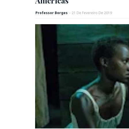
Américas
Professor Borges
-
21
De
Fevereiro
De
2019