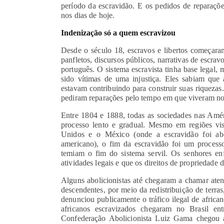
período da escravidão. E os pedidos de reparaçõe
nos dias de hoje.
Indenização só a quem escravizou
Desde o século 18, escravos e libertos começaram
panfletos, discursos públicos, narrativas de escravo
português. O sistema escravista tinha base legal,
sido vítimas de uma injustiça. Eles sabiam que 
estavam contribuindo para construir suas riquezas
pediram reparações pelo tempo em que viveram no 
Entre 1804 e 1888, todas as sociedades nas Amér
processo lento e gradual. Mesmo em regiões vi
Unidos e o México (onde a escravidão foi ab
americano), o fim da escravidão foi um processo
temiam o fim do sistema servil. Os senhores e
atividades legais e que os direitos de propriedade 
Alguns abolicionistas até chegaram a chamar aten
descendentes, por meio da redistribuição de terra
denunciou publicamente o tráfico ilegal de african
africanos escravizados chegaram no Brasil e
Confederação Abolicionista Luiz Gama chegou a