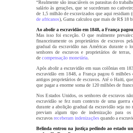
“Realmente são insaciáveis os parasitas do trabal
salário às gerações, que se sucederam no cative
de 1,5 milhão de escravizados que aqui residiam (
de africanos
), Gama calculou que mais de R$ 18 bi
Ao abolir a escravidão em 1848, a França pagou 
Mas isso foi exceção. O que realmente prevale
financeiramente os proprietários de escravos pe
gradual da escravidão nas Américas durante o lo
senhores de escravos e proprietários de terra
de
compensação monetária
.
Após abolir a escravidão em suas colônias em 183
escravidão em 1848, a França pagou 6 milhões 
antigos proprietários de escravos. Até o Haiti, q
que pagar a enorme soma de 120 milhões de franco
Nos Estados Unidos, os senhores de escravos não
escravidão se fez num contexto de uma guerra 
durante a abolição gradual da escravidão seja no n
previam algum tipo de indenização para os 
escravos
receberam indenizações
quando a escravi
Belinda entrou na justiça pedindo ao estado 