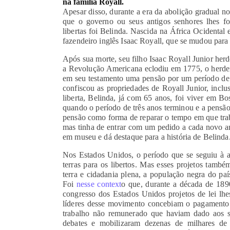
na família Royall.
Apesar disso, durante a era da abolição gradual 
que o governo ou seus antigos senhores lhes f
libertas foi Belinda. Nascida na África Ocidental 
fazendeiro inglês Isaac Royall, que se mudou para
Após sua morte, seu filho Isaac Royall Junior her
a Revolução Americana eclodiu em 1775, o herdeiro 
em seu testamento uma pensão por um período de 
confiscou as propriedades de Royall Junior, inclu
liberta, Belinda, já com 65 anos, foi viver em B
quando o período de três anos terminou e a pensão
pensão como forma de reparar o tempo em que trab
mas tinha de entrar com um pedido a cada novo an
em museu e dá destaque para a história de Belinda
Nos Estados Unidos, o período que se seguiu à ab
terras para os libertos. Mas esses projetos tam
terra e cidadania plena, a população negra do país
Foi
nesse context
o que, durante a década de 1890
congresso dos Estados Unidos projetos de lei l
líderes desse movimento concebiam o pagamento 
trabalho não remunerado que haviam dado aos s
debates e mobilizaram dezenas de milhares de