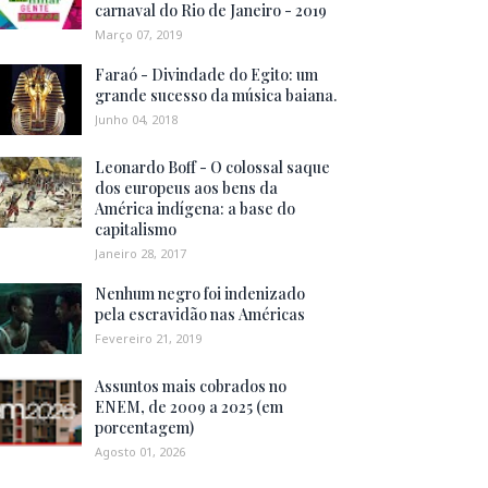
carnaval do Rio de Janeiro - 2019
Março 07, 2019
Faraó - Divindade do Egito: um
grande sucesso da música baiana.
Junho 04, 2018
Leonardo Boff - O colossal saque
dos europeus aos bens da
América indígena: a base do
capitalismo
Janeiro 28, 2017
Nenhum negro foi indenizado
pela escravidão nas Américas
Fevereiro 21, 2019
Assuntos mais cobrados no
ENEM, de 2009 a 2025 (em
porcentagem)
Agosto 01, 2026