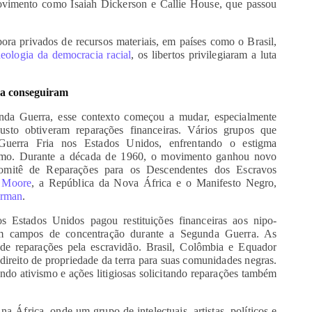
movimento como Isaiah Dickerson e Callie House, que passou
ra privados de recursos materiais, em países como o Brasil,
eologia da democracia racial
, os libertos privilegiaram a luta
rra conseguiram
nda Guerra, esse contexto começou a mudar, especialmente
sto obtiveram reparações financeiras. Vários grupos que
Guerra Fria nos Estados Unidos, enfrentando o estigma
smo. Durante a década de 1960, o movimento ganhou novo
mitê de Reparações para os Descendentes dos Escravos
 Moore
, a República da Nova África e o Manifesto Negro,
orman
.
s Estados Unidos pagou restituições financeiras aos nipo-
em campos de concentração durante a Segunda Guerra. As
e reparações pela escravidão. Brasil, Colômbia e Equador
ireito de propriedade da terra para suas comunidades negras.
o ativismo e ações litigiosas solicitando reparações também
África, onde um grupo de intelectuais, artistas, políticos e