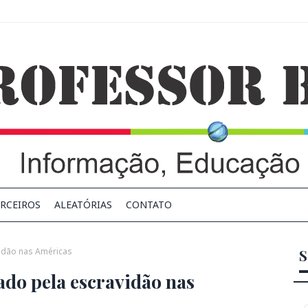
RCEIROS
ALEATÓRIAS
CONTATO
idão nas Américas
S
do pela escravidão nas