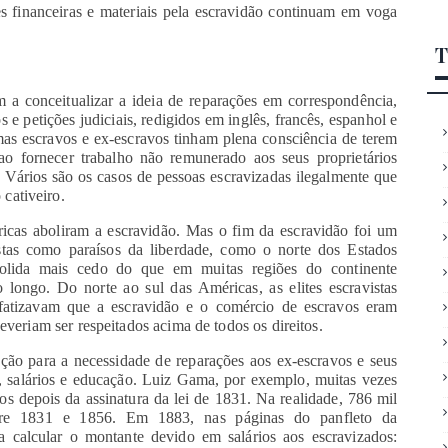
s financeiras e materiais pela escravidão continuam em voga
T
 a conceitualizar a ideia de reparações em correspondência,
s e petições judiciais, redigidos em inglês, francês, espanhol e
 mas escravos e ex-escravos tinham plena consciência de terem
ao fornecer trabalho não remunerado aos seus proprietários
. Vários são os casos de pessoas escravizadas ilegalmente que
cativeiro.
icas aboliram a escravidão. Mas o fim da escravidão foi um
stas como paraísos da liberdade, como o norte dos Estados
olida mais cedo do que em muitas regiões do continente
 longo. Do norte ao sul das Américas, as elites escravistas
nfatizavam que a escravidão e o comércio de escravos eram
deveriam ser respeitados acima de todos os direitos.
ção para a necessidade de reparações aos ex-escravos e seus
s, salários e educação. Luiz Gama, por exemplo, muitas vezes
os depois da assinatura da lei de 1831. Na realidade, 786 mil
ntre 1831 e 1856. Em 1883, nas páginas do panfleto da
 calcular o montante devido em salários aos escravizados: