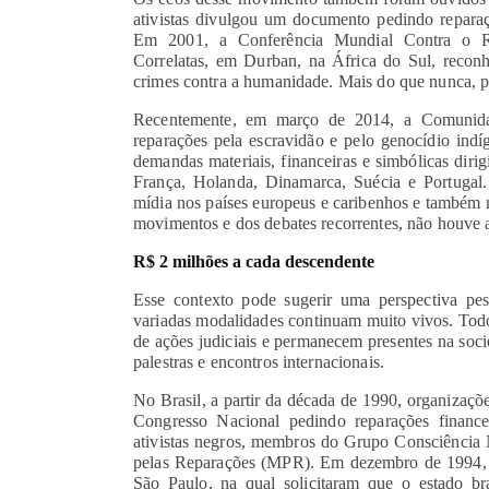
ativistas divulgou um documento pedindo reparaç
Em 2001, a Conferência Mundial Contra o Rac
Correlatas, em Durban, na África do Sul, recon
crimes contra a humanidade. Mais do que nunca, p
Recentemente, em março de 2014, a Comunid
reparações pela escravidão e pelo genocídio in
demandas materiais, financeiras e simbólicas diri
França, Holanda, Dinamarca, Suécia e Portugal
mídia nos países europeus e caribenhos e também n
movimentos e dos debates recorrentes, não houve 
R$ 2 milhões a cada descendente
Esse contexto pode sugerir uma perspectiva pes
variadas modalidades continuam muito vivos. Todo
de ações judiciais e permanecem presentes na soci
palestras e encontros internacionais.
No Brasil, a partir da década de 1990, organizaçõe
Congresso Nacional pedindo reparações finance
ativistas negros, membros do Grupo Consciência
pelas Reparações (MPR). Em dezembro de 1994, 
São Paulo, na qual solicitaram que o estado bra