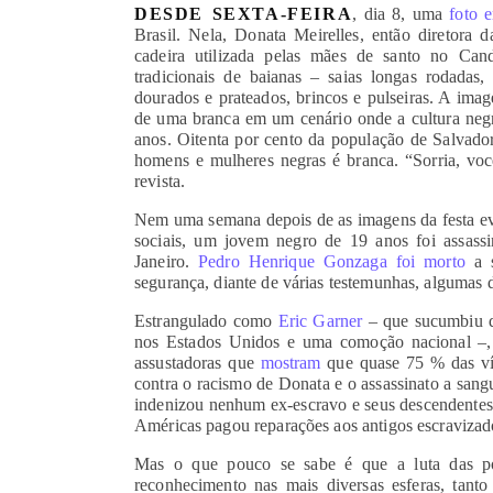
DESDE SEXTA-FEIRA
, dia 8, uma
foto 
Brasil. Nela, Donata Meirelles, então diretora
cadeira utilizada pelas mães de santo no Can
tradicionais de baianas – saias longas rodadas, 
dourados e prateados, brincos e pulseiras. A imag
de uma branca em um cenário onde a cultura negr
anos. Oitenta por cento da população de Salvado
homens e mulheres negras é branca. “Sorria, vo
revista.
Nem uma semana depois de as imagens da festa ev
sociais, um jovem negro de 19 anos foi assas
Janeiro.
Pedro Henrique Gonzaga foi morto
a s
segurança, diante de várias testemunhas, algumas 
Estrangulado como
Eric Garner
– que sucumbiu d
nos Estados Unidos e uma comoção nacional –, o
assustadoras que
mostram
que quase 75 % das vít
contra o racismo de Donata e o assassinato a san
indenizou nenhum ex-escravo e seus descendentes 
Américas pagou reparações aos antigos escravizad
Mas o que pouco se sabe é que a luta das pop
reconhecimento nas mais diversas esferas, tan