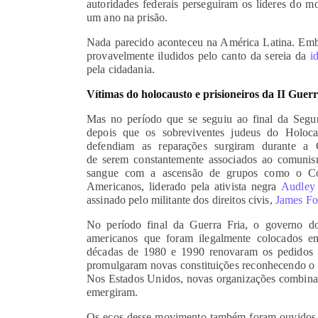
autoridades federais perseguiram os líderes do 
um ano na prisão.
Nada parecido aconteceu na América Latina. Embo
provavelmente iludidos pelo canto da sereia da
id
pela cidadania.
Vítimas do holocausto e prisioneiros da II Gue
Mas no período que se seguiu ao final da Segu
depois que os sobreviventes judeus do Holocau
defendiam as reparações surgiram durante a 
de serem constantemente associados ao comuni
sangue com a ascensão de grupos como o Co
Americanos, liderado pela ativista negra
Audley
assinado pelo militante dos direitos civis,
James F
No período final da Guerra Fria, o governo do
americanos que foram ilegalmente colocados 
décadas de 1980 e 1990 renovaram os pedidos d
promulgaram novas constituições reconhecendo o d
Nos Estados Unidos, novas organizações combinand
emergiram.
Os ecos desse movimento também foram ouvidos na 