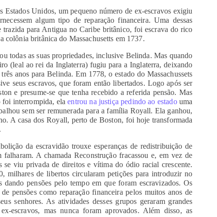
nos Estados Unidos, um pequeno número de ex-escravos exigiu
ornecessem algum tipo de reparação financeira. Uma dessas
e trazida para Antigua no Caribe britânico, foi escrava do rico
 a colônia britânica do Massachusetts em 1737.
dou todas as suas propriedades, inclusive Belinda. Mas quando
(leal ao rei da Inglaterra) fugiu para a Inglaterra, deixando
três anos para Belinda. Em 1778, o estado do Massachussets
sive seus escravos, que foram então libertados. Logo após ser
oston e presume-se que tenha recebido a referida pensão. Mas
 foi interrompida, ela
entrou na justiça pedindo ao estado
uma
alhou sem ser remunerada para a família Royall. Ela ganhou,
o. A casa dos Royall, perto de Boston, foi hoje transformada
.
olição da escravidão trouxe esperanças de redistribuição de
bém falharam. A chamada Reconstrução fracassou e, em vez de
 se viu privada de direitos e vítima do ódio racial crescente.
, milhares de libertos circularam petições para introduzir no
hes dando pensões pelo tempo em que foram escravizados. Os
de pensões como reparação financeira pelos muitos anos de
eus senhores. As atividades desses grupos geraram grandes
 ex-escravos, mas nunca foram aprovados. Além disso, as