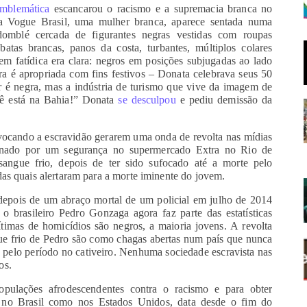
emblemática
escancarou o racismo e a supremacia branca no
 da Vogue Brasil, uma mulher branca, aparece sentada numa
domblé cercada de figurantes negras vestidas com roupas
batas brancas, panos da costa, turbantes, múltiplos colares
em fatídica era clara: negros em posições subjugadas ao lado
a é apropriada com fins festivos – Donata celebrava seus 50
r é negra, mas a indústria de turismo que vive da imagem de
cê está na Bahia!” Donata
se desculpou
e pediu demissão da
ocando a escravidão gerarem uma onda de revolta nas mídias
sinado por um segurança no supermercado Extra no Rio de
angue frio, depois de ter sido sufocado até a morte pelo
das quais alertaram para a morte iminente do jovem.
epois de um abraço mortal de um policial em julho de 2014
 brasileiro Pedro Gonzaga agora faz parte das estatísticas
imas de homicídios são negros, a maioria jovens. A revolta
gue frio de Pedro são como chagas abertas num país que nunca
pelo período no cativeiro. Nenhuma sociedade escravista nas
os.
ulações afrodescendentes contra o racismo e para obter
to no Brasil como nos Estados Unidos, data desde o fim do