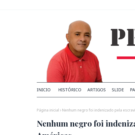
INICIO
HISTÓRICO
ARTIGOS
SLIDE
PA
Página inicial
Nenhum negro foi indenizado pela escrav
Nenhum negro foi indeniza