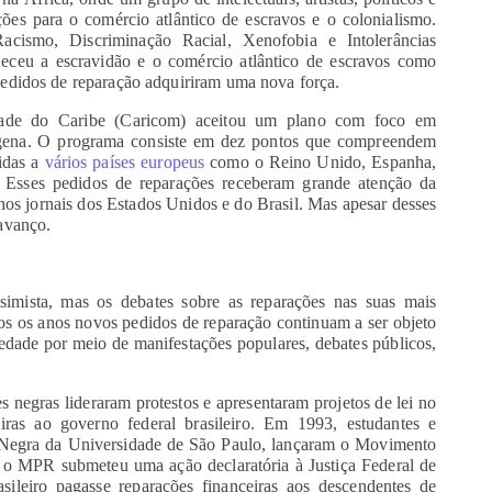
ões para o comércio atlântico de escravos e o colonialismo.
ismo, Discriminação Racial, Xenofobia e Intolerâncias
heceu a escravidão e o comércio atlântico de escravos como
edidos de reparação adquiriram uma nova força.
ade do Caribe (Caricom) aceitou um plano com foco em
dígena. O programa consiste em dez pontos que compreendem
gidas a
vários países europeus
como o Reino Unido, Espanha,
. Esses pedidos de reparações receberam grande atenção da
os jornais dos Estados Unidos e do Brasil. Mas apesar desses
avanço.
simista, mas os debates sobre as reparações nas suas mais
s os anos novos pedidos de reparação continuam a ser objeto
edade por meio de manifestações populares, debates públicos,
s negras lideraram protestos e apresentaram projetos de lei no
iras ao governo federal brasileiro. Em 1993, estudantes e
 Negra da Universidade de São Paulo, lançaram o Movimento
o MPR submeteu uma ação declaratória à Justiça Federal de
sileiro pagasse reparações financeiras aos descendentes de