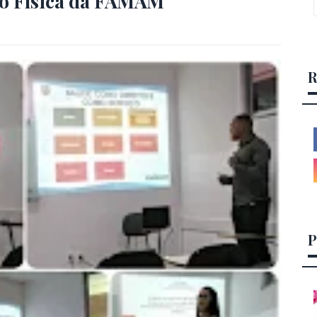
ão Física da FAMAM
R
P