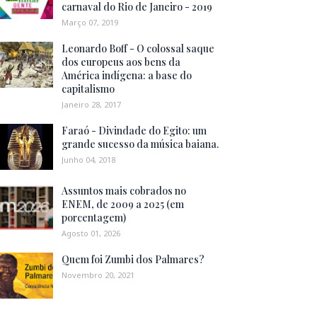
carnaval do Rio de Janeiro - 2019
Março 07, 2019
Leonardo Boff - O colossal saque
dos europeus aos bens da
América indígena: a base do
capitalismo
Janeiro 28, 2017
Faraó - Divindade do Egito: um
grande sucesso da música baiana.
Junho 04, 2018
Assuntos mais cobrados no
ENEM, de 2009 a 2025 (em
porcentagem)
Agosto 01, 2026
Quem foi Zumbi dos Palmares?
Novembro 20, 2021