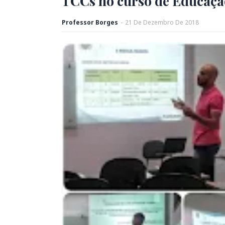
TCCs no curso de Educaç
Professor Borges
-
21
De
Dezembro
De
2018