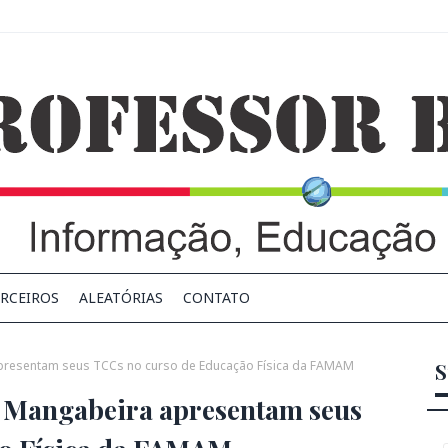
RCEIROS
ALEATÓRIAS
CONTATO
presentam seus TCCs no curso de Educação Física da FAMAM
S
 Mangabeira apresentam seus