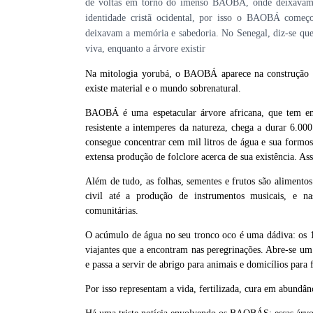
de voltas em torno do imenso BAOBÁ, onde deixavam 
identidade cristã ocidental, por isso o BAOBÁ começ
deixavam a memória e sabedoria. No Senegal, diz-se que
viva, enquanto a árvore existir
Na mitologia yorubá, o BAOBÁ aparece na construção s
existe material e o mundo sobrenatural.
BAOBÁ é uma espetacular árvore africana, que tem em
resistente a intemperes da natureza, chega a durar 6.00
consegue concentrar cem mil litros de água e sua formos
extensa produção de folclore acerca de sua existência. As
Além de tudo, as folhas, sementes e frutos são alimento
civil até a produção de instrumentos musicais, e na
comunitárias.
O acúmulo de água no seu tronco oco é uma dádiva: os 12
viajantes que a encontram nas peregrinações. Abre-se um
e passa a servir de abrigo para animais e domicílios para 
Por isso representam a vida, fertilizada, cura em abundân