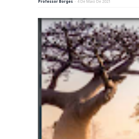
Professor Borges
-
4
De
Maio
De
2021