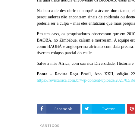
Há uma triste notícia envolvendo os BAOBÁS: essas árvo
Na busca de descobrir o porquê a árvore dura tanto, ci
pesquisadores não encontram sinais de epidemia ou doenç
poderia ser a culpa – mas eles enfatizam que mais pesquisa
Em um caso, os pesquisadores observaram que em 2010 
BAOBÁ, no Zimbábue, caíram e morreram. A equipe estim
como BAOBÁ e angiosperma africano com data precisa. 
tiveram colapso parcial do caule.
Salve a mãe África, com sua rica Diversidade, História e 
Fonte
– Revista Raça Brasil, Ano XXII, edição 223
https://revistaraca.com.br/wp-content/uploads/2021/0
Facebook
Twitter
ANTIGOS