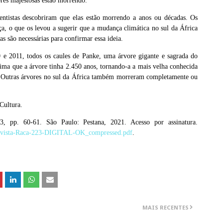
res majestosas estão morrendo.
entistas descobriram que elas estão morrendo a anos ou décadas. Os
a, o que os levou a sugerir que a mudança climática no sul da África
s são necessárias para confirmar essa ideia.
e 2011, todos os caules de Panke, uma árvore gigante e sagrada do
a que a árvore tinha 2.450 anos, tornando-a a mais velha conhecida
Outras árvores no sul da África também morreram completamente ou
Cultura.
, pp. 60-61. São Paulo: Pestana, 2021. Acesso por assinatura.
3/Revista-Raca-223-DIGITAL-OK_compressed.pdf
.
MAIS RECENTES