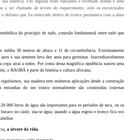
sua essência. Em seguida eram batizados e recebiam nomes e uma
ou a ser chamado de árvore do esquecimento, nele os escravizados
 o defunto que for enterrado dentro do tronco permanece com a alma
imbólica do princípio de tudo, conexão fundamental entre tudo que
 média 30 metros de altura e 11 de circunferência. Extremamente
0 anos e sua semente leva dez anos para germinar. Inacreditavelmente
a copa atrai a todos. Por conta dessa magnifica opulência nasceu uma
sim, o BAOBÁ é parte da história e cultura africana.
s riquíssimos, sua madeira tem inúmeras aplicações desde a construção
s entranhas do seu tronco normalmente são construídas cisternas
0.000 litros de água são importantes para os períodos de seca, ou os
 buraco no caule, usa-se água; quando a água esgota o tronco fica oco
famílias.
cia
, a árvore da vida.