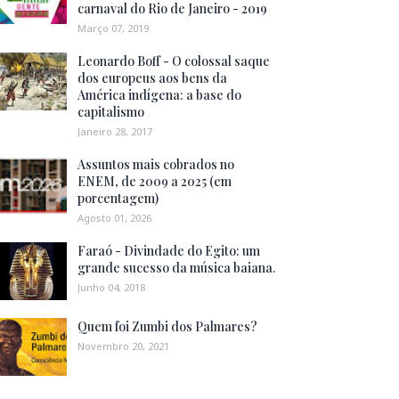
carnaval do Rio de Janeiro - 2019
Março 07, 2019
Leonardo Boff - O colossal saque
dos europeus aos bens da
América indígena: a base do
capitalismo
Janeiro 28, 2017
Assuntos mais cobrados no
ENEM, de 2009 a 2025 (em
porcentagem)
Agosto 01, 2026
Faraó - Divindade do Egito: um
grande sucesso da música baiana.
Junho 04, 2018
Quem foi Zumbi dos Palmares?
Novembro 20, 2021