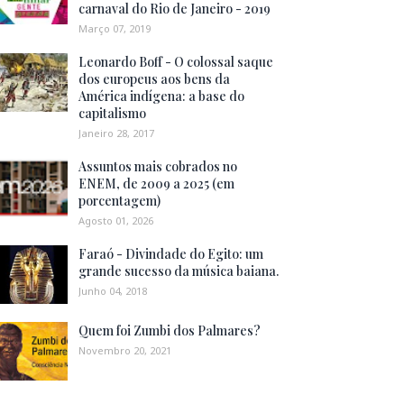
carnaval do Rio de Janeiro - 2019
Março 07, 2019
Leonardo Boff - O colossal saque
dos europeus aos bens da
América indígena: a base do
capitalismo
Janeiro 28, 2017
Assuntos mais cobrados no
ENEM, de 2009 a 2025 (em
porcentagem)
Agosto 01, 2026
Faraó - Divindade do Egito: um
grande sucesso da música baiana.
Junho 04, 2018
Quem foi Zumbi dos Palmares?
Novembro 20, 2021