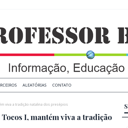
RCEIROS
ALEATÓRIAS
CONTATO
m viva a tradição natalina dos presépios
S
 Tocos I, mantém viva a tradição