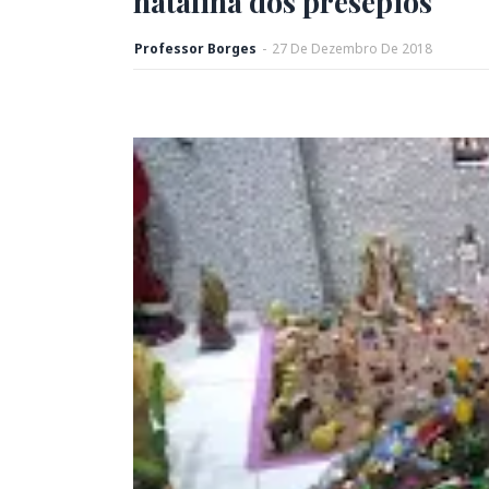
natalina dos presépios
Professor Borges
-
27
De
Dezembro
De
2018