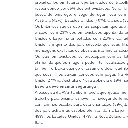
prejudicá-los em futuras oportunidades de traba
respondendo por 65% dos entrevistados. No rankin
busca do emprego, o segundo lugar ficou com a
Austrália (42%), Estados Unidos (40%), Canadá (3
Os britânicos são os que mais suspeitam que as at
a sexo, com 23% dos entrevistados apontando e
Unidos e Espanha empatados com 21% e Canadá
Unido, um quinto dos pais suspeita que seus fi
mensagens explícitas ou abusivas nas mídias socia
Os pais entrevistados se preocupam com as fo
afirmando que as imagens podem ter localização g
também é baixa quando o assunto é download ile
que seus filhos baixam canções sem pagar. Na 
Unido, 27% na Austrália e Nova Zelândia e 19% no
Escola deve ensinar segurança
A pesquisa da AVG também revela que quase meta
trabalho para ensinar os jovem a navegar de form
confiam nas escolas para esta orientação (59%).E
dos pais acham as escolas efetivas. Já na Espan
49% nos Estados Unidos, 47% na Nova Zelândia,
Itália.