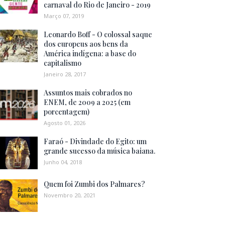
carnaval do Rio de Janeiro - 2019
Março 07, 2019
Leonardo Boff - O colossal saque
dos europeus aos bens da
América indígena: a base do
capitalismo
Janeiro 28, 2017
Assuntos mais cobrados no
ENEM, de 2009 a 2025 (em
porcentagem)
Agosto 01, 2026
Faraó - Divindade do Egito: um
grande sucesso da música baiana.
Junho 04, 2018
Quem foi Zumbi dos Palmares?
Novembro 20, 2021