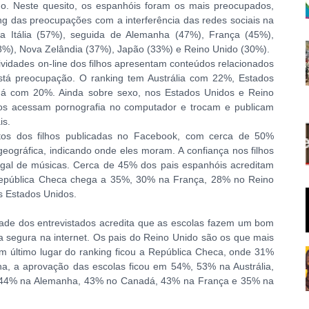
lho. Neste quesito, os espanhóis foram os mais preocupados,
g das preocupações com a interferência das redes sociais na
 Itália (57%), seguida de Alemanha (47%), França (45%),
8%), Nova Zelândia (37%), Japão (33%) e Reino Unido (30%).
ividades on-line dos filhos apresentam conteúdos relacionados
stá preocupação. O ranking tem Austrália com 22%, Estados
 com 20%. Ainda sobre sexo, nos Estados Unidos e Reino
lhos acessam pornografia no computador e trocam e publicam
is.
tos dos filhos publicadas no Facebook, com cerca de 50%
eográfica, indicando onde eles moram. A confiança nos filhos
gal de músicas. Cerca de 45% dos pais espanhóis acreditam
República Checa chega a 35%, 30% na França, 28% no Reino
s Estados Unidos.
de dos entrevistados acredita que as escolas fazem um bom
a segura na internet. Os pais do Reino Unido são os que mais
m último lugar do ranking ficou a República Checa, onde 31%
ha, a aprovação das escolas ficou em 54%, 53% na Austrália,
 44% na Alemanha, 43% no Canadá, 43% na França e 35% na