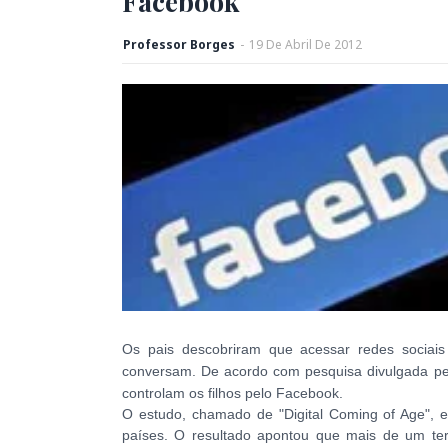
Facebook
Professor Borges
-
19
De
Abril
De
2012
Os pais descobriram que acessar redes sociai
conversam. De acordo com pesquisa divulgada pe
controlam os filhos pelo Facebook.
O estudo, chamado de "Digital Coming of Age", e
países. O resultado apontou que mais de um ter