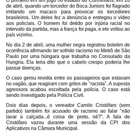
O primeiro em um jogo no estádio do Corinthians, em 26
de abril,
quando um torcedor do Boca Juniors foi flagrado
imitando um macaco para provocar
os torcedores
brasileiros. Um deles fez a denúncia e entregou o vídeo
aos policiais. O homem foi detido por injúria racial no
intervalo da partida, mas a fiança foi paga, e ele voltou ao
país vizinho.
No dia 2 de abril,
uma mulher negra registrou boletim de
ocorrência afirmando ter sofrido racismo no Metrô
de São
Paulo por uma húngara que trabalha no Consulado da
Hungria. Ela teria dito que o cabelo crespo poderia lhe
passar doenças.
O caso gerou revolta entre os passageiros que estavam
no vagão, que reagiram com gritos de "racista". A suposta
agressora acabou escoltada pela polícia. O caso está
sendo investigado pela Polícia Civil.
Dois dias depois, o
vereador Camilo Cristófaro (sem
partido) também foi acusado de racismo
ao falar "não
lavar a calçada...é coisa de preto, né?”. A fala de
Cristófaro vazou durante uma sessão da CPI dos
Aplicativos na Câmara Municipal.