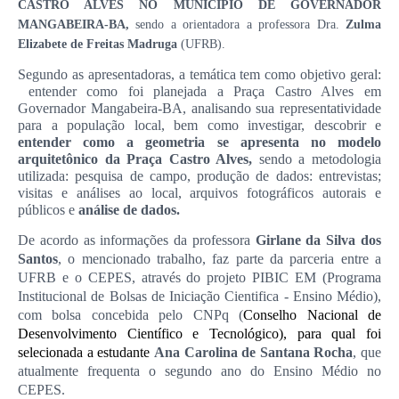
CASTRO ALVES NO MUNICÍPIO DE GOVERNADOR
MANGABEIRA-BA,
sendo a orientadora a professora Dra.
Zulma
Elizabete de Freitas Madruga
(UFRB).
Segundo as apresentadoras, a temática tem como objetivo geral:
entender como foi planejada a Praça Castro Alves em
Governador Mangabeira-BA, analisando sua representatividade
para a população local, bem como
investigar, descobrir e
entender como a geometria se apresenta no modelo
arquitetônico da Praça Castro Alves,
sendo a metodologia
utilizada:
pesquisa de campo,
produção de dados: entrevistas;
visitas e análises ao local, arquivos fotográficos autorais e
públicos e
análise de dados.
De acordo as informações da professora
Girlane da Silva dos
Santos
, o mencionado trabalho, faz parte da parceria entre a
UFRB e o CEPES, através do projeto PIBIC EM (Programa
Institucional de Bolsas de Iniciação Cientifica - Ensino Médio),
com bolsa concebida pelo CNPq (
Conselho Nacional de
Desenvolvimento Científico e Tecnológico), para qual foi
selecionada a estudante
Ana Carolina de Santana Rocha
, que
atualmente frequenta o segundo ano do Ensino Médio no
CEPES.