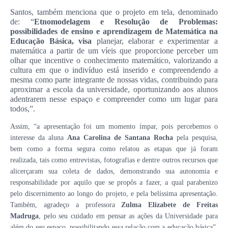
Santos, também menciona que o projeto em tela, denominado
de: “
Etnomodelagem e Resolução de Problemas:
possibilidades de ensino e aprendizagem de Matemática na
Educação Básica, visa
planejar, elaborar e experimentar a
matemática a partir de um víeis que proporcione perceber um
olhar que incentive o conhecimento matemático, valorizando a
cultura em que o indivíduo está inserido e compreendendo a
mesma como parte integrante de nossas vidas, contribuindo para
aproximar a escola da universidade, oportunizando aos alunos
adentrarem nesse espaço e compreender como um lugar para
todos,”.
Assim, “a apresentação foi um momento ímpar, pois percebemos o
interesse da aluna
Ana Carolina de Santana Rocha
pela pesquisa,
bem como a forma segura como relatou as etapas que já foram
realizada, tais como entrevistas, fotografias e dentre outros recursos que
alicerçaram sua coleta de dados, demonstrando sua autonomia e
responsabilidade por aquilo que se propôs a fazer, a qual parabenizo
pelo discernimento ao longo do projeto, e pela belíssima apresentação.
Também, agradeço a professora
Zulma Elizabete de Freitas
Madruga
, pelo seu cuidado em pensar as ações da Universidade para
além do seu espaço, possibilitando essa relação com a educação básica”,