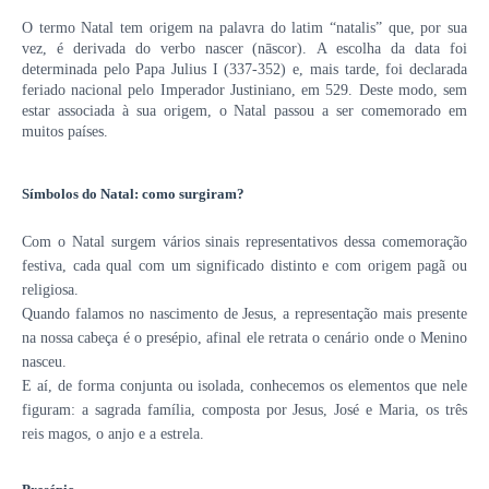
O termo Natal tem origem na palavra do latim “natalis” que, por sua
vez, é derivada do verbo nascer (nāscor).
A escolha da data foi
determinada pelo Papa Julius I (337-352) e, mais tarde, foi declarada
feriado nacional pelo Imperador Justiniano, em 529.
Deste modo, sem
estar associada à sua origem, o Natal passou a ser comemorado em
muitos países.
Símbolos do Natal: como surgiram?
Com o Natal surgem vários sinais representativos dessa comemoração
festiva, cada qual com um significado distinto e com origem pagã ou
religiosa.
Quando falamos no nascimento de Jesus, a representação mais presente
na nossa cabeça é o presépio, afinal ele retrata o cenário onde o Menino
nasceu.
E aí, de forma conjunta ou isolada, conhecemos os elementos que nele
figuram: a sagrada família, composta por Jesus, José e Maria, os três
reis magos, o anjo e a estrela.