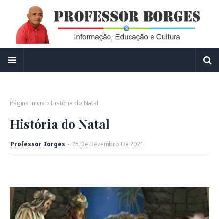
Página inicial
História do Natal
História do Natal
Professor Borges
-
25
De
Dezembro
De
2021