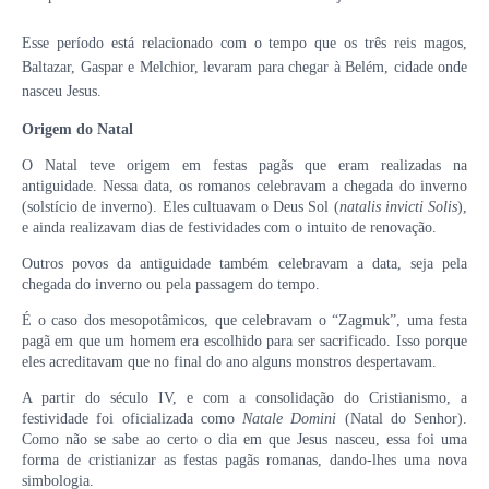
Esse período está relacionado com o tempo que os três reis magos,
Baltazar, Gaspar e Melchior, levaram para chegar à Belém, cidade onde
nasceu Jesus.
Origem do Natal
O Natal teve origem em festas pagãs que eram realizadas na
antiguidade. Nessa data, os romanos celebravam a chegada do inverno
(solstício de inverno). Eles cultuavam o Deus Sol (
natalis
invicti
Solis
),
e ainda realizavam dias de festividades com o intuito de renovação.
Outros povos da antiguidade também celebravam a data, seja pela
chegada do inverno ou pela passagem do tempo.
É o caso dos mesopotâmicos, que celebravam o “Zagmuk”, uma festa
pagã em que um homem era escolhido para ser sacrificado. Isso porque
eles acreditavam que no final do ano alguns monstros despertavam.
A partir do século IV, e com a consolidação do Cristianismo, a
festividade foi oficializada como
Natale Domini
(Natal do Senhor).
Como não se sabe ao certo o dia em que Jesus nasceu, essa foi uma
forma de cristianizar as festas pagãs romanas, dando-lhes uma nova
simbologia.