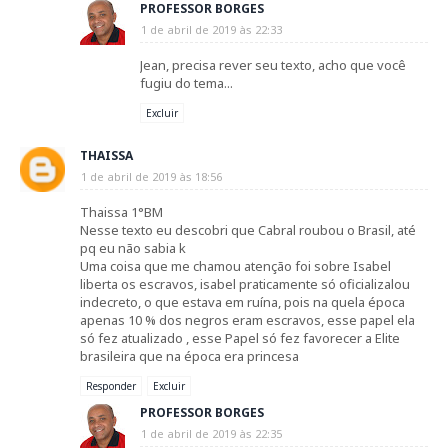
PROFESSOR BORGES
1 de abril de 2019 às 22:33
Jean, precisa rever seu texto, acho que você
fugiu do tema...
Excluir
THAISSA
1 de abril de 2019 às 18:56
Thaissa 1°BM
Nesse texto eu descobri que Cabral roubou o Brasil, até
pq eu não sabia k
Uma coisa que me chamou atenção foi sobre Isabel
liberta os escravos, isabel praticamente só oficializalou
indecreto, o que estava em ruína, pois na quela época
apenas 10 % dos negros eram escravos, esse papel ela
só fez atualizado , esse Papel só fez favorecer a Elite
brasileira que na época era princesa
Responder
Excluir
PROFESSOR BORGES
1 de abril de 2019 às 22:35