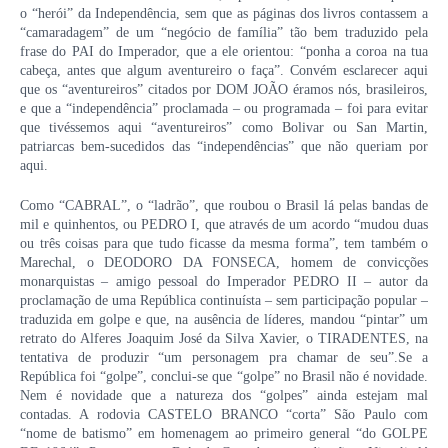
o “herói” da Independência, sem que as páginas dos livros contassem a
“camaradagem” de um “negócio de família” tão bem traduzido pela
frase do PAI do Imperador, que a ele orientou: “ponha a coroa na tua
cabeça, antes que algum aventureiro o faça”. Convém esclarecer aqui
que os “aventureiros” citados por DOM JOÃO éramos nós, brasileiros,
e que a “independência” proclamada – ou programada – foi para evitar
que tivéssemos aqui “aventureiros” como Bolivar ou San Martin,
patriarcas bem-sucedidos das “independências” que não queriam por
aqui.
Como “CABRAL”, o “ladrão”, que roubou o Brasil lá pelas bandas de
mil e quinhentos, ou PEDRO I, que através de um acordo “mudou duas
ou três coisas para que tudo ficasse da mesma forma”, tem também o
Marechal, o DEODORO DA FONSECA, homem de convicções
monarquistas – amigo pessoal do Imperador PEDRO II – autor da
proclamação de uma República continuísta – sem participação popular –
traduzida em golpe e que, na ausência de líderes, mandou “pintar” um
retrato do Alferes Joaquim José da Silva Xavier, o TIRADENTES, na
tentativa de produzir “um personagem pra chamar de seu”.Se a
República foi “golpe”, conclui-se que “golpe” no Brasil não é novidade.
Nem é novidade que a natureza dos “golpes” ainda estejam mal
contadas. A rodovia CASTELO BRANCO “corta” São Paulo com
“nome de batismo” em homenagem ao primeiro general “do GOLPE