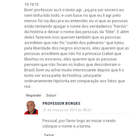
19 19:15
Bom' professor eu li o texto agr , pq pra ser sincero eu
nem tinha lido todo, e com base no que eu li agr pelo
menos foi oq deu pra eu entender, eu vi que as pessoas
estão tentando apagar o nome dos verdadeiros "heróis"
da história e deixar o nome das pessoas da "Elite". E além
deles fazerem isso querem também que as pessoas
acreditem que não foi "zumbi dos palmares" que lutou
pela liberdade dos negros escravos, eles querem que as
pessoas acreditem que não foi a princesa Izabel que
libertou os escravos, eles querem que as pessoas
pensem que não foram os índios que descobriram o
Brasil; bom eu achei muito interessante depois que li o
texto ver essa parte da história, uma parte
ordinariamente hipócrita em comparação aos fatos que
rea
Responder
Excluir
PROFESSOR BORGES
31 de março de 2019 às 08:23
Pessoal, por favor logo ao iniciar o texto
coloque o nome e a turma.
Excluir