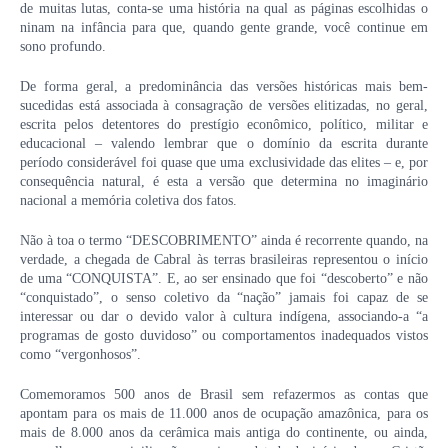
de muitas lutas, conta-se uma história na qual as páginas escolhidas o
ninam na infância para que, quando gente grande, você continue em
sono profundo.
De forma geral, a predominância das versões históricas mais bem-
sucedidas está associada à consagração de versões elitizadas, no geral,
escrita pelos detentores do prestígio econômico, político, militar e
educacional – valendo lembrar que o domínio da escrita durante
período considerável foi quase que uma exclusividade das elites – e, por
consequência natural, é esta a versão que determina no imaginário
nacional a memória coletiva dos fatos.
Não à toa o termo “DESCOBRIMENTO” ainda é recorrente quando, na
verdade, a chegada de Cabral às terras brasileiras representou o início
de uma “CONQUISTA”. E, ao ser ensinado que foi “descoberto” e não
“conquistado”, o senso coletivo da “nação” jamais foi capaz de se
interessar ou dar o devido valor à cultura indígena, associando-a “a
programas de gosto duvidoso” ou comportamentos inadequados vistos
como “vergonhosos”.
Comemoramos 500 anos de Brasil sem refazermos as contas que
apontam para os mais de 11.000 anos de ocupação amazônica, para os
mais de 8.000 anos da cerâmica mais antiga do continente, ou ainda,