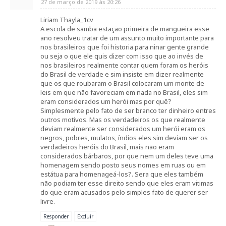
27 de março de 2019 às 20:26
Liriam Thayla_1cv
A escola de samba estação primeira de mangueira esse
ano resolveu tratar de um assunto muito importante para
nos brasileiros que foi historia para ninar gente grande
ou seja o que ele quis dizer com isso que ao invés de
nos brasileiros realmente contar quem foram os heróis
do Brasil de verdade e sim insiste em dizer realmente
que os que roubaram o Brasil colocaram um monte de
leis em que não favoreciam em nada no Brasil, eles sim
eram considerados um herói mas por quê?
Simplesmente pelo fato de ser branco ter dinheiro entres
outros motivos. Mas os verdadeiros os que realmente
deviam realmente ser considerados um herói eram os
negros, pobres, mulatos, índios eles sim deviam ser os
verdadeiros heróis do Brasil, mais não eram
considerados bárbaros, por que nem um deles teve uma
homenagem sendo posto seus nomes em ruas ou em
estátua para homenageá-los?. Sera que eles também
não podiam ter esse direito sendo que eles eram vitimas
do que eram acusados pelo simples fato de querer ser
livre.
Responder
Excluir