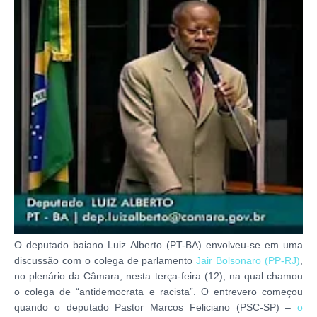
O deputado baiano Luiz Alberto (PT-BA) envolveu-se em uma
discussão com o colega de parlamento
Jair Bolsonaro (PP-RJ)
,
no plenário da Câmara, nesta terça-feira (12), na qual chamou
o colega de “antidemocrata e racista”. O entrevero começou
quando o deputado Pastor Marcos Feliciano (PSC-SP) –
o