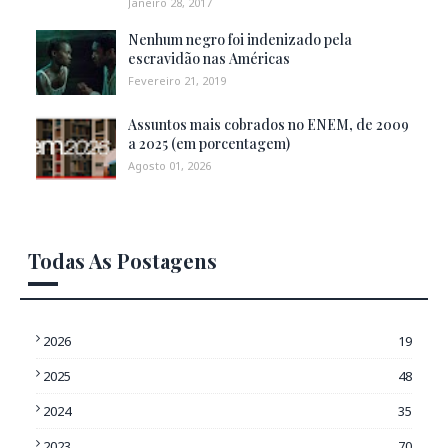
Janeiro 28, 2017
Nenhum negro foi indenizado pela
escravidão nas Américas
Fevereiro 21, 2019
Assuntos mais cobrados no ENEM, de 2009
a 2025 (em porcentagem)
Agosto 01, 2026
Todas As Postagens
2026
19
2025
48
2024
35
2023
70