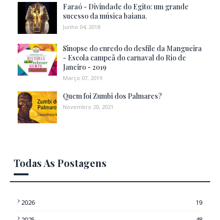
Faraó - Divindade do Egito: um grande
sucesso da música baiana.
Junho 04, 2018
Sinopse do enredo do desfile da Mangueira
- Escola campeã do carnaval do Rio de
Janeiro - 2019
Março 07, 2019
Quem foi Zumbi dos Palmares?
Novembro 20, 2021
Todas As Postagens
2026
19
2025
48