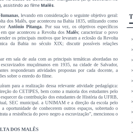
, assistindo ao filme
Malês
.
T
 Humanas
, levando em consideração o seguinte objetivo geral:
Revolta dos Malês, que aconteceu na Bahia 1835, utilizando como
 por
Antônio Pitanga
. Por sua vez, os objetivos específicos
o em que aconteceu a Revolta dos
Malês
; caracterizar o povo
tender os principais motivos que levaram a eclosão da Revolta
ômica da Bahia no século XIX; discutir possíveis relações
har em sala de aula com as principais temáticas abordadas no
de escravizados muçulmanos em 1935, na cidade de Salvador,
dantes responderam atividades propostas por cada docente, a
es sobre o enredo do filme.
íram para a realização dessa relevante atividade pedagógica:
 a direção do CETIPES, bem como a maioria dos estudantes pelo
 esquecer da contribuição dos estudantes de História da UFRB,
adual, SEC municipal. a UNIMAM e a direção da escola pelo
os a oportunidade de conhecerem outros espaços, sobretudo o
etrata a resistência do povo negro a escravização”, mencionou o
OLTA DOS MALÊS