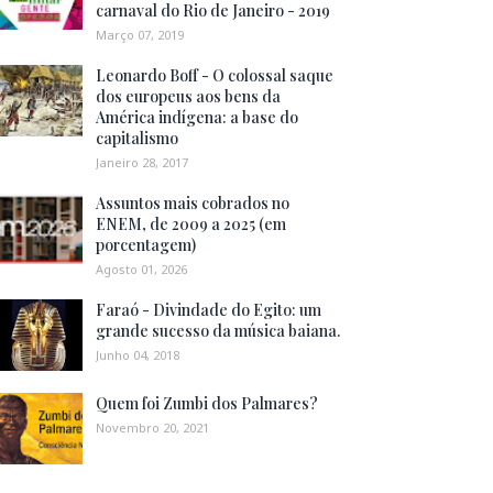
carnaval do Rio de Janeiro - 2019
Março 07, 2019
Leonardo Boff - O colossal saque
dos europeus aos bens da
América indígena: a base do
capitalismo
Janeiro 28, 2017
Assuntos mais cobrados no
ENEM, de 2009 a 2025 (em
porcentagem)
Agosto 01, 2026
Faraó - Divindade do Egito: um
grande sucesso da música baiana.
Junho 04, 2018
Quem foi Zumbi dos Palmares?
Novembro 20, 2021