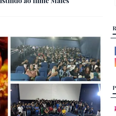
istindo ao filme Malês
R
P