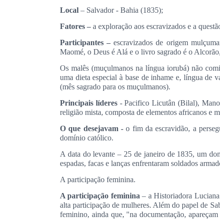
Local
– Salvador - Bahia (1835);
Fatores –
a exploração aos escravizados e a questão
Participantes
–
escravizados de origem mulçumana,
Maomé, o Deus é Alá e o livro sagrado é o Alcorão,
Os malês (muçulmanos na língua iorubá) não comia
uma dieta especial à base de inhame e, língua de 
(mês sagrado para os muçulmanos).
Principais líderes
- Pacifico Licutân (Bilal), Man
religião mista, composta de elementos africanos e
O que desejavam
-
o fim da escravidão, a perse
domínio católico.
A data do levante – 25 de janeiro de 1835, um domi
espadas, facas e lanças enfrentaram soldados armad
A participação feminina.
A participação feminina
– a Historiadora Luciana
alta participação de mulheres. Além do papel de Sa
feminino, ainda que, "na documentação, apareçam 