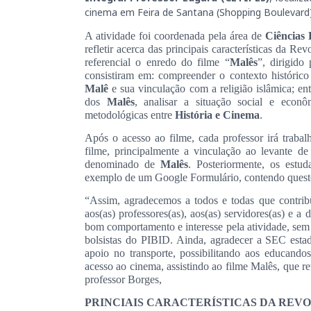
cinema em Feira de Santana (Shopping Boulevard)
A atividade foi coordenada pela área de
Ciências
refletir acerca das principais características da 
referencial o enredo do filme “
Malês
”, dirigido
consistiram em: c
ompreender o contexto históric
Malê
e sua vinculação com a religião islâmica; en
dos
Malês
, analisar a situação social e econ
metodológicas entre
História e Cinema
.
Após o acesso ao filme, cada professor irá trabal
filme, principalmente a vinculação ao levante 
denominado de
Malês
. Posteriormente, os estu
exemplo de um Google Formulário, contendo questõ
“Assim, agradecemos a todos e todas que contribu
aos(as) professores(as), aos(as) servidores(as) e
bom comportamento e interesse pela atividade, sem
bolsistas do PIBID. Ainda, agradecer a SEC est
apoio no transporte, possibilitando aos educand
acesso ao cinema, assistindo ao filme Malês, que r
professor Borges,
PRINCIAIS CARACTERÍSTICAS DA REV