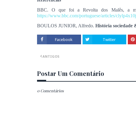
BBC. O que foi a Revolta dos Malês, a maio
https://
www.bbc.com/portuguese/articles/clylp4x10
BOULOS JUNIOR, Alfredo.
História sociedade 
Facebook
Twitter
ANTIGOS
Postar Um Comentário
0 Comentários