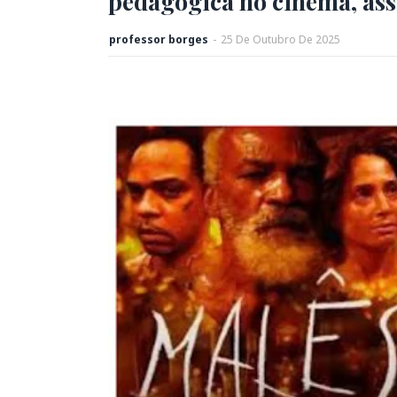
pedagógica no cinema, ass
professor borges
-
25
De
Outubro
De
2025