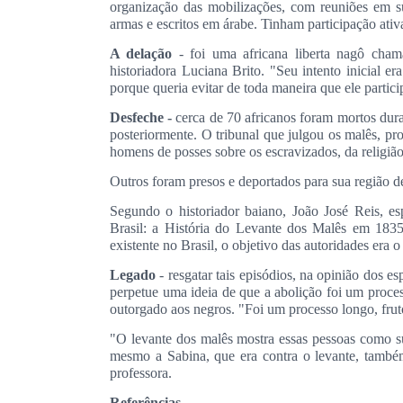
organização das mobilizações, com reuniões em s
armas e escritos em árabe. Tinham participação ativa
A delação
- foi uma africana liberta nagô cha
historiadora Luciana Brito. "Seu intento inicial e
porque queria evitar de toda maneira que ele partici
Desfeche -
cerca de 70 africanos foram mortos dura
posteriormente. O tribunal que julgou os malês, pr
homens de posses sobre os escravizados, da religião 
Outros foram presos e deportados para sua região 
Segundo o historiador baiano, João José Reis, esp
Brasil: a História do Levante dos Malês em 183
existente no Brasil, o objetivo das autoridades era
Legado
- resgatar tais episódios, na opinião dos es
perpetue uma ideia de que a abolição foi um proces
outorgado aos negros. "Foi um processo longo, fruto 
"O levante dos malês mostra essas pessoas como suj
mesmo a Sabina, que era contra o levante, també
professora.
Referências