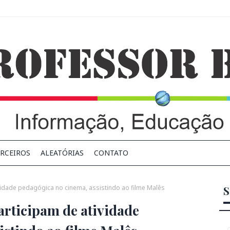
RCEIROS
ALEATÓRIAS
CONTATO
vidade pedagógica no cinema, assistindo ao filme Malês
S
rticipam de atividade