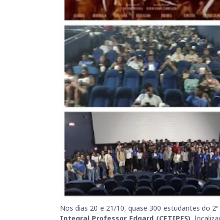
Nos dias 20 e 21/10, quase 300 estudantes do 2º
Integral Professor Edgard (CETIPES)
, locali