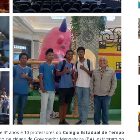
 e 3º anos e 10 professores do
Colégio Estadual de Tempo
zado na cidade de Governador Mangabeira (BA), estiveram no