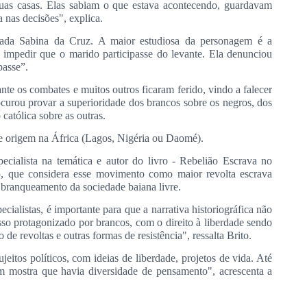
uas casas. Elas sabiam o que estava acontecendo, guardavam
 nas decisões", explica.
mada Sabina da Cruz. A maior estudiosa da personagem é a
ra impedir que o marido participasse do levante. Ela denunciou
passe”.
nte os combates e muitos outros ficaram ferido, vindo a falecer
ocurou provar a superioridade dos brancos sobre os negros, dos
católica sobre as outras.
de origem na África (Lagos, Nigéria ou Daomé).
ecialista na temática e autor do livro - Rebelião Escrava no
5, que considera esse movimento como maior revolta escrava
 o branqueamento da sociedade baiana livre.
pecialistas, é importante para que a narrativa historiográfica não
so protagonizado por brancos, com o direito à liberdade sendo
de revoltas e outras formas de resistência", ressalta Brito.
eitos políticos, com ideias de liberdade, projetos de vida. Até
m mostra que havia diversidade de pensamento", acrescenta a