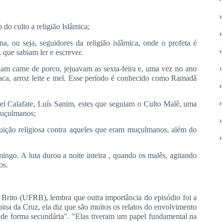
 do culto a religião Islâmica;
 ou seja, seguidores da religião islâmica, onde o profeta é
 que sabiam ler e escrever.
m carne de porco, jejuavam as sexta-feira e, uma vez no ano
vaca, arroz leite e mel. Esse período é conhecido como Ramadã
oel Calafate, Luís Sanim, estes que seguiam o Culto Malê, uma
 muçulmanos;
guição religiosa contra aqueles que eram muçulmanos, além do
ngo. A luta durou a noite inteira , quando os malês, agitando
os.
 Brito (UFRB), lembra que outra importância do episódio foi a
bina da Cruz, ela diz que são muitos os relatos do envolvimento
de forma secundária". "Elas tiveram um papel fundamental na