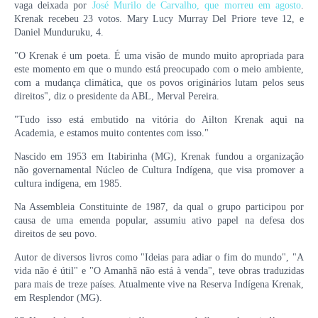
vaga deixada por
José Murilo de Carvalho, que morreu em agosto
.
Krenak recebeu 23 votos. Mary Lucy Murray Del Priore teve 12, e
Daniel Munduruku, 4.
"O Krenak é um poeta. É uma visão de mundo muito apropriada para
este momento em que o mundo está preocupado com o meio ambiente,
com a mudança climática, que os povos originários lutam pelos seus
direitos", diz o presidente da ABL, Merval Pereira.
"Tudo isso está embutido na vitória do Ailton Krenak aqui na
Academia, e estamos muito contentes com isso."
Nascido em 1953 em Itabirinha (MG), Krenak fundou a organização
não governamental Núcleo de Cultura Indígena, que visa promover a
cultura indígena, em 1985.
Na Assembleia Constituinte de 1987, da qual o grupo participou por
causa de uma emenda popular, assumiu ativo papel na defesa dos
direitos de seu povo.
Autor de diversos livros como "Ideias para adiar o fim do mundo", "A
vida não é útil" e "O Amanhã não está à venda", teve obras traduzidas
para mais de treze países. Atualmente vive na Reserva Indígena Krenak,
em Resplendor (MG).