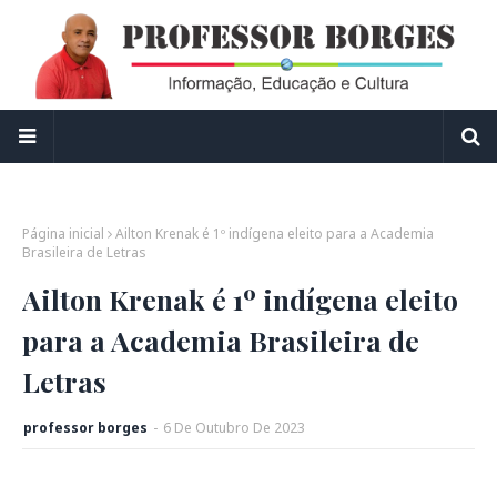
Página inicial
Ailton Krenak é 1º indígena eleito para a Academia
Brasileira de Letras
Ailton Krenak é 1º indígena eleito
para a Academia Brasileira de
Letras
professor borges
-
6
De
Outubro
De
2023