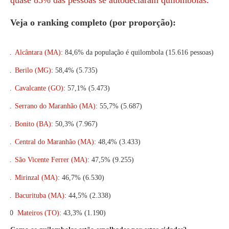
Veja o ranking completo (por proporção):
1.
Alcântara (MA):
84,6% da população é quilombola (15.616 pessoas)
2.
Berilo (MG)
:
58,4% (5.735)
3.
Cavalcante (GO)
:
57,1% (5.473)
4.
Serrano do Maranhão (MA)
:
55,7% (5.687)
5.
Bonito (BA)
:
50,3% (7.967)
6.
Central do Maranhão (MA)
:
48,4% (3.433)
7.
São Vicente Ferrer (MA)
:
47,5% (9.255)
8.
Mirinzal (MA)
:
46,7% (6.530)
9.
Bacurituba (MA)
:
44,5% (2.338)
10
Mateiros (TO)
:
43,3% (1.190)