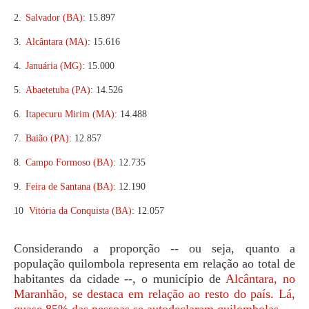
2.
Salvador (BA)
:
15.897
3.
Alcântara (MA)
:
15.616
4.
Januária (MG):
15.000
5.
Abaetetuba (PA)
:
14.526
6.
Itapecuru Mirim (MA)
:
14.488
7.
Baião (PA)
:
12.857
8.
Campo Formoso (BA)
:
12.735
9.
Feira de Santana (BA)
:
12.190
10
Vitória da Conquista (BA)
:
12.057
Considerando a proporção -- ou seja, quanto a
população quilombola representa em relação ao total de
habitantes da cidade --, o município de
Alcântara, no
Maranhão, se destaca em relação ao resto do país. Lá,
quase 85% das pessoas se autodeclaram quilombolas.