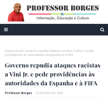
Página inicial
Governo repudia ataques racistas a Vini Jr. e pede
providências às autoridades da Espanha e à FIFA
Governo repudia ataques racistas
a Vini Jr. e pede providências às
autoridades da Espanha e à FIFA
Professor Borges
-
22
De
Maio
De
2023