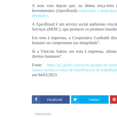
A nota vem depois que, na última terça-feira 
Investimentos (ApexBrasil)
suspendeu a participaç
atividades.
A ApexBrasil é um serviço social autônomo vincul
Serviços (MDIC), que promove os produtos brasileir
Em nota à imprensa, a Cooperativa Garibaldi disse
humano ou comprometa sua integridade".
Já a Vinícola Salton, em nota à imprensa, afirm
direitos humanos".
Fonte:
https://g1.globo.com/rs/rio-grande-do-sul
baiano-morto-a-rotina-de-humilhacoes-de-trabalhad
em 04/03/2023.
Facebook
Twitter
ANTIGOS