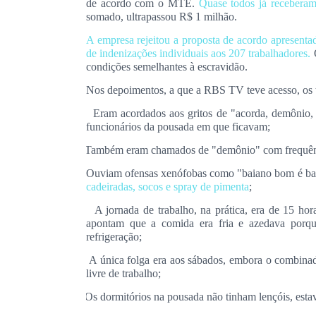
de acordo com o MTE.
Quase todos já receberam 
somado, ultrapassou R$ 1 milhão.
A empresa rejeitou a proposta de acordo apresent
de indenizações individuais aos 207 trabalhadores.
condições semelhantes à escravidão.
Nos depoimentos, a que a
RBS TV
teve acesso, os 
Eram acordados aos gritos de
"acorda, demônio, 
·
funcionários da pousada em que ficavam;
Também eram chamados de "demônio" com frequência
·
Ouviam
ofensas xenófobas como "baiano bom é ba
·
cadeiradas, socos e spray de pimenta
;
A jornada de trabalho, na prática, era de 15 hor
·
apontam que a comida era fria e azedava porq
refrigeração;
A única folga era aos sábados, embora o combinad
·
livre de trabalho;
Os dormitórios na pousada não tinham lençóis, esta
·