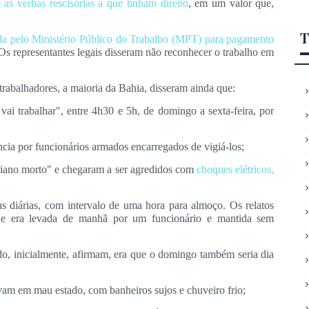
as verbas rescisórias a que tinham direito
, em um valor que,
T
ada pelo Ministério Público do Trabalho (MPT) para pagamento
Os representantes legais disseram não reconhecer o trabalho em
trabalhadores, a maioria da Bahia, disseram ainda que:
vai trabalhar"
, entre 4h30 e 5h, de domingo a sexta-feira, por
 por funcionários armados encarregados de vigiá-los;
iano morto"
e chegaram a ser agredidos com
choques elétricos,
as diárias, com intervalo de uma hora para almoço. Os relatos
ue era levada de manhã por um funcionário e mantida sem
o, inicialmente, afirmam, era que o domingo também seria dia
vam em mau estado, com banheiros sujos e chuveiro frio;