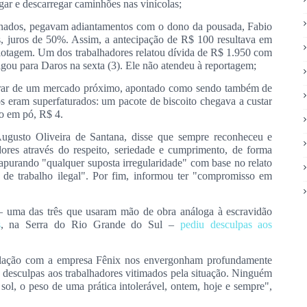
egar e descarregar caminhões nas vinícolas;
inados, pegavam adiantamentos com o dono da pousada, Fabio
s, juros de 50%
. Assim, a antecipação de R$ 100 resultava em
iotagem. Um dos trabalhadores relatou dívida de R$ 1.950 com
igou para Daros na sexta (3). Ele não atendeu à reportagem;
rar de um mercado próximo, apontado como sendo também de
os eram superfaturados: um pacote de biscoito chegava a custar
o em pó, R$ 4.
Augusto Oliveira de Santana, disse que sempre reconheceu e
ores através do respeito, seriedade e cumprimento, de forma
á apurando "qualquer suposta irregularidade" com base no relato
o de trabalho ilegal". Por fim, informou ter "compromisso em
 – uma das três que usaram mão de obra análoga à escravidão
s
, na Serra do Rio Grande do Sul –
pediu desculpas aos
relação com a empresa Fênix nos envergonham profundamente
as desculpas aos trabalhadores vitimados pela situação. Ninguém
ol, o peso de uma prática intolerável, ontem, hoje e sempre",