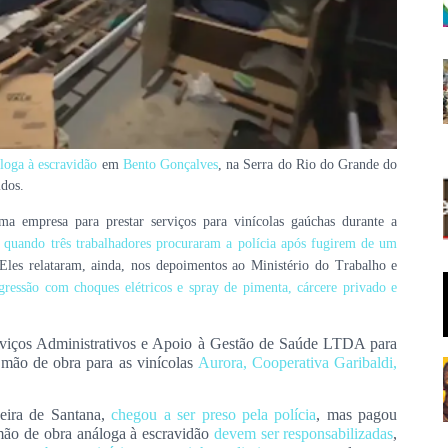
loga à escravidão
em
Bento Gonçalves
, na Serra do Rio do Grande do
idos
.
ma empresa para prestar serviços para vinícolas gaúchas durante a
,
quando três trabalhadores procuraram a polícia após fugirem de um
les relataram, ainda, nos depoimentos ao Ministério do Trabalho e
agressão com choques elétricos e spray de pimenta, cárcere privado e
erviços Administrativos e Apoio à Gestão de Saúde LTDA para
a mão de obra para as vinícolas
Aurora, Cooperativa Garibaldi,
eira de Santana,
chegou a ser preso pela polícia
, mas pagou
 mão de obra análoga à escravidão
devem ser responsabilizadas
,