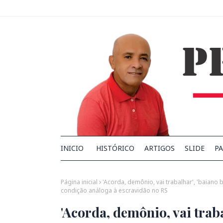
INICIO
HISTÓRICO
ARTIGOS
SLIDE
PA
Página inicial
'Acorda, demônio, vai trabalhar', 'baian
condição análoga à escravidão no RS
'Acorda, demônio, vai trab