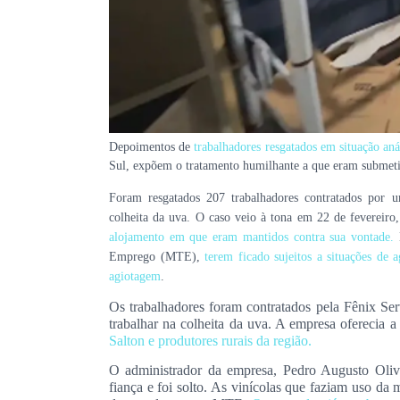
Depoimentos de
trabalhadores resgatados em situação aná
Sul,
expõem o tratamento humilhante a que eram submet
Foram resgatados 207 trabalhadores contratados por u
colheita da uva. O caso veio à tona em 22 de fevereiro
alojamento em que eram mantidos contra sua vontade.
E
Emprego (MTE),
terem ficado sujeitos a situações de 
agiotagem
.
Os trabalhadores foram contratados pela Fênix S
trabalhar na colheita da uva. A empresa oferecia 
Salton e produtores rurais da região.
O administrador da empresa, Pedro Augusto Oliv
fiança e foi solto. As vinícolas que faziam uso da