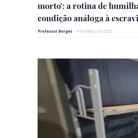
morto': a rotina de humil
condição análoga à escrav
Professor Borges
-
4
De
Março
De
2023