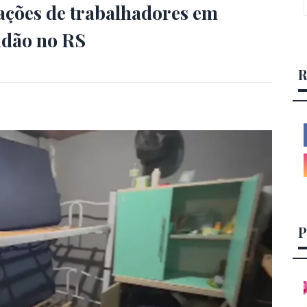
hações de trabalhadores em
idão no RS
R
P