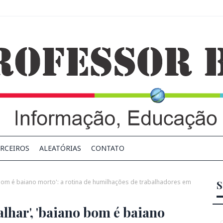
RCEIROS
ALEATÓRIAS
CONTATO
o bom é baiano morto': a rotina de humilhações de trabalhadores em
S
alhar', 'baiano bom é baiano