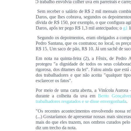
O trabalho envolvia colher uva em parreirais e carr
·
Sem receber o salário de R$ 2 mil mensais comb
·
Daros,
que lhes cobrava, segundos os depoimento
dívida de R$ 150, por exemplo, o que configura ag
Daros, após ter pego R$ 1,3 mil antecipados; o
g1
l
Segundo os depoimentos, eram obrigados a comp
·
Pedro Santana, que os contratou; no local, os preç
R$ 15. Um saco de pão, R$ 10. Já um sachê de suc
Em nota na quinta-feira (2), a Fênix, de Pedro 
protegeu "a dignidade de todos os seus colaborad
rigorosa, dos ditames da lei". Falou ainda que est
dos trabalhadores e que não aceita "qualquer tip
esclarecer os fatos".
Por meio de uma carta aberta, a Vinícola Aurora
durante a colheita da uva em
Bento Gonçalve
trabalhadores resgatados e se disse envergonhada
.
"Os recentes acontecimentos envolvendo nossa 
(...) Gostaríamos de apresentar nossas mais sincer
mais do que eles trazem, nos ombros curados pelo s
diz um trecho da nota.