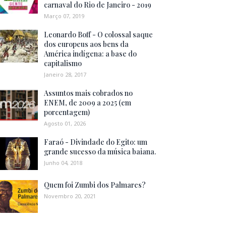
carnaval do Rio de Janeiro - 2019
Março 07, 2019
Leonardo Boff - O colossal saque
dos europeus aos bens da
América indígena: a base do
capitalismo
Janeiro 28, 2017
Assuntos mais cobrados no
ENEM, de 2009 a 2025 (em
porcentagem)
Agosto 01, 2026
Faraó - Divindade do Egito: um
grande sucesso da música baiana.
Junho 04, 2018
Quem foi Zumbi dos Palmares?
Novembro 20, 2021