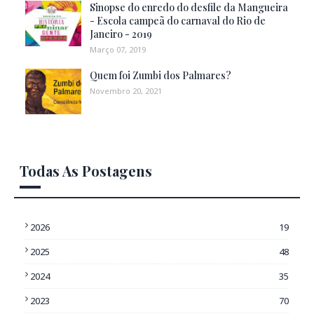
Sinopse do enredo do desfile da Mangueira
- Escola campeã do carnaval do Rio de
Janeiro - 2019
Março 07, 2019
Quem foi Zumbi dos Palmares?
Novembro 20, 2021
Todas As Postagens
2026
19
2025
48
2024
35
2023
70