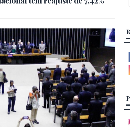
acional tem reajuste de 7,42%
R
P