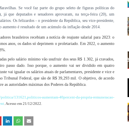
aravilhas. Se você faz parte do grupo seleto de figuras políticas do
, já que deputados e senadores aprovaram, na terça-feira (20), um
ários. Os felizardos - o presidente da República, seu vice-presidente,
 o aumento é resultado de um acúmulo da inflação desde 2014.
dores brasileiros recebiam a notícia de reajuste salarial para 2023: o
imos anos, os dados só deprimem o proletariado. Em 2022, o aumento
58%.
ladas pelo salário mínimo vão usufruir dos seus R$ 1.302, já cravados,
eiro passo dado. Isso porque, o aumento vai ser dividido em quatro
te vai igualar os salários atuais de parlamentares, presidente e vice e
mo Tribunal Federal, que são de R$ 39,293 mil. O objetivo, de acordo
tre as autoridades máximas dos Poderes da República.
s/politica/131621,politicos-aumentam-40percent-da-propria-remuneracao-
ent
. Acesso em 21/12/2022.