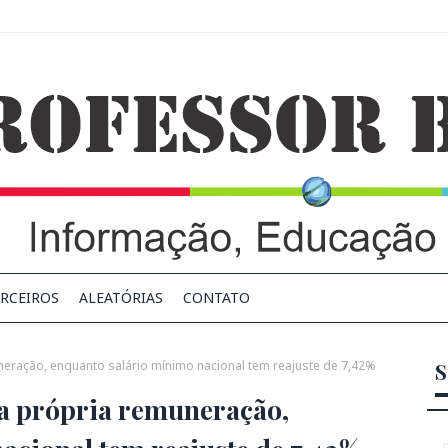
RCEIROS
ALEATÓRIAS
CONTATO
eração, enquanto salário mínimo nacional tem reajuste de 7,42%
S
a própria remuneração,