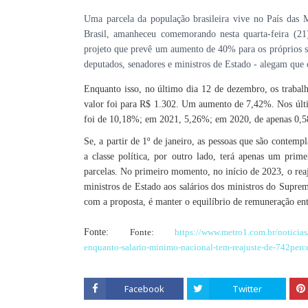
Uma parcela da população brasileira vive no País das M
Brasil, amanheceu comemorando nesta quarta-feira (21)
projeto que prevê um aumento de 40% para os próprios sal
deputados, senadores e ministros de Estado - alegam que
Enquanto isso, no último dia 12 de dezembro, os trabalha
valor foi para R$ 1.302. Um aumento de 7,42%. Nos últ
foi de 10,18%; em 2021, 5,26%; em 2020, de apenas 0,
Se, a partir de 1º de janeiro, as pessoas que são contemp
a classe política, por outro lado, terá apenas um prim
parcelas. No primeiro momento, no início de 2023, o reajus
ministros de Estado aos salários dos ministros do Supre
com a proposta, é manter o equilíbrio de remuneração en
Fonte:
Fonte:
https://www.metro1.com.br/noticia
enquanto-salario-minimo-nacional-tem-reajuste-de-742perc
Facebook
Twitter