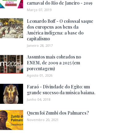
carnaval do Rio de Janeiro - 2019
Março 07, 2019
Leonardo Boff - O colossal saque
dos europeus aos bens da
América indígena: a base do
capitalismo
Janeiro 28, 2017
Assuntos mais cobrados no
ENEM, de 2009 a 2025 (em
porcentagem)
Agosto 01, 2026
Faraó - Divindade do Egito: um
grande sucesso da música baiana.
Junho 04, 2018
Quem foi Zumbi dos Palmares?
Novembro 20, 2021