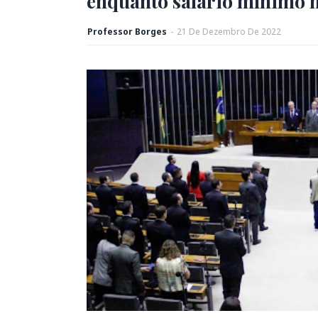
enquanto salário mínimo n
Professor Borges
-
21
De
Dezembro
De
2022