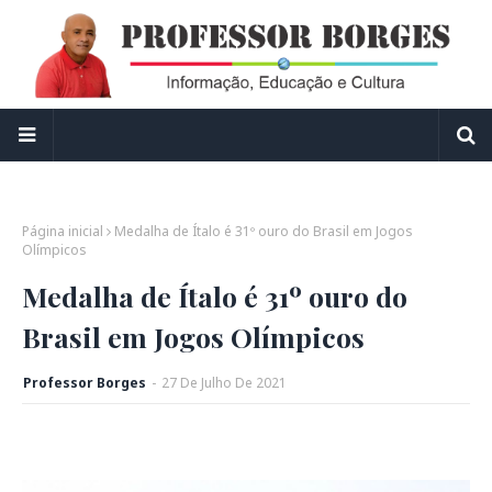
Página inicial
Medalha de Ítalo é 31º ouro do Brasil em Jogos
Olímpicos
Medalha de Ítalo é 31º ouro do
Brasil em Jogos Olímpicos
Professor Borges
-
27
De
Julho
De
2021