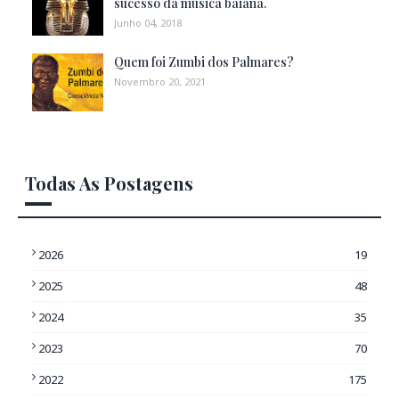
sucesso da música baiana.
Junho 04, 2018
Quem foi Zumbi dos Palmares?
Novembro 20, 2021
Todas As Postagens
2026
19
2025
48
2024
35
2023
70
2022
175