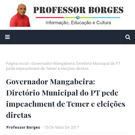
Página inicial
Governador Mangabeira: Diretório Municipal do PT
pede impeachment de Temer e eleições diretas
Governador Mangabeira:
Diretório Municipal do PT pede
impeachment de Temer e eleições
diretas
Professor Borges
-
19
De
Maio
De
2017