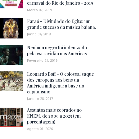
carnaval do Rio de Janeiro - 2019
Março 07, 2019
Faraó - Divindade do Egito: um
grande sucesso da música baiana.
Junho 04, 2018
Nenhum negro foi indenizado
pela escravidão nas Américas
Fevereiro 21, 2019
Leonardo Boff - O colossal saque
dos europeus aos bens da
América indígena: a base do
capitalismo
Janeiro 28, 2017
Assuntos mais cobrados no
ENEM, de 2009 a 2025 (em
porcentagem)
Agosto 01, 2026