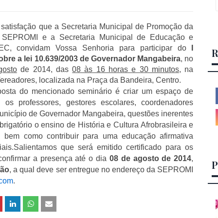
satisfação que a Secretaria Municipal de Promoção da
 SEPROMI e a Secretaria Municipal de Educação e
SEC, convidam Vossa Senhoria para participar do
I
R
obre a lei 10.639/2003 de Governador Mangabeira
, no
gosto
de 2014, das
08 às 16 horas e 30 minutos
, na
readores, localizada na Praça da Bandeira, Centro.
posta do mencionado seminário é criar um espaço de
 os professores, gestores escolares, coordenadores
município de Governador Mangabeira, questões inerentes
rigatório o ensino de História e Cultura Afrobrasileira e
, bem como contribuir para uma educação afirmativa
ais.
Salientamos que será emitido certificado para os
confirmar a presença até o dia
08 de agosto de 2014
,
P
ção
, a qual deve ser entregue no endereço da SEPROMI
.com
.