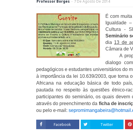
Professor Borges
-
7
De
Agosto
De
2014
É com muita 
Igualdade –
Cultura - 
Seminário s
dia
13 de a
Câmara de Ve
A pro
dialogo com
pedagógicos e estudantes universitários do 
à importância da lei 10.639/2003, que torna ob
Africana na educação básica de todo país
pautada no respeito às questões étnico-raci
participantes do seminário, os quais devem 
através do preenchimento da
ficha de inscri
ou pelo e-mail:
sepromimangabeira@hotmail
Facebook
Twitter