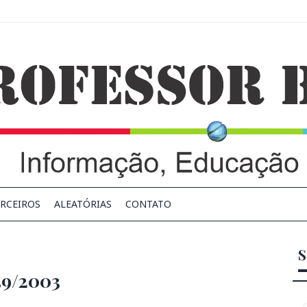
RCEIROS
ALEATÓRIAS
CONTATO
S
639/2003