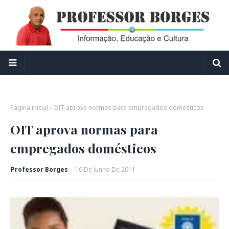
Página inicial
OIT aprova normas para empregados domésticos
OIT aprova normas para
empregados domésticos
Professor Borges
-
16
De
Junho
De
2011