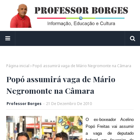
Página inicial
Popó assumirá vaga de Mário Negromonte na Câmara
Popó assumirá vaga de Mário
Negromonte na Câmara
Professor Borges
-
21
De
Dezembro
De
2010
O ex-boxeador Acelino
Popó Freitas vai assumir
a vaga de deputado