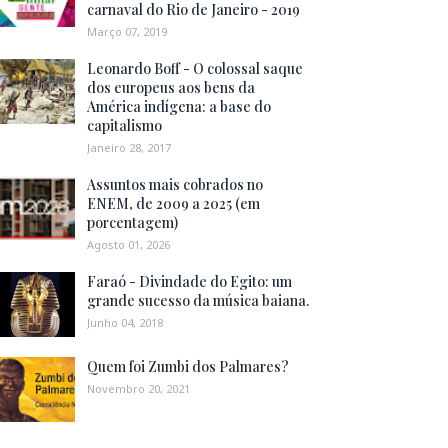
carnaval do Rio de Janeiro - 2019
Março 07, 2019
Leonardo Boff - O colossal saque
dos europeus aos bens da
América indígena: a base do
capitalismo
Janeiro 28, 2017
Assuntos mais cobrados no
ENEM, de 2009 a 2025 (em
porcentagem)
Agosto 01, 2026
Faraó - Divindade do Egito: um
grande sucesso da música baiana.
Junho 04, 2018
Quem foi Zumbi dos Palmares?
Novembro 20, 2021