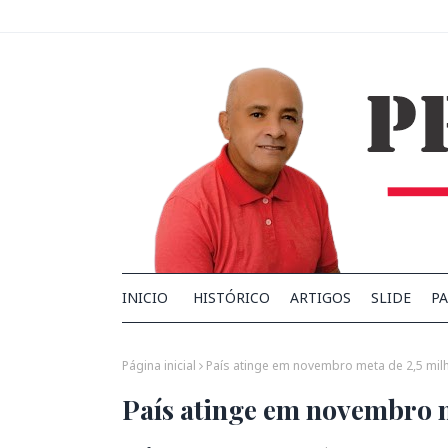
INICIO
HISTÓRICO
ARTIGOS
SLIDE
PA
Página inicial
País atinge em novembro meta de 2,5 mi
País atinge em novembro m