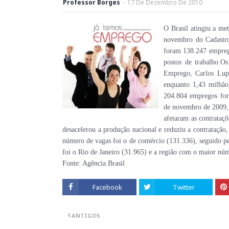
Professor Borges
-
17
De
Dezembro
De
2010
O Brasil atingiu a me
novembro do Cadastr
foram 138.247 empreg
postos de trabalho.O
Emprego, Carlos Lupi
enquanto 1,43 milhã
204.804 empregos for
de novembro de 2009, 
afetaram as contrataç
desacelerou a produção nacional e reduziu a contratação,
número de vagas foi o de comércio (131.336), seguido p
foi o Rio de Janeiro (31.965) e a região com o maior núm
Fonte: Agência Brasil
Facebook
Twitter
ANTIGOS