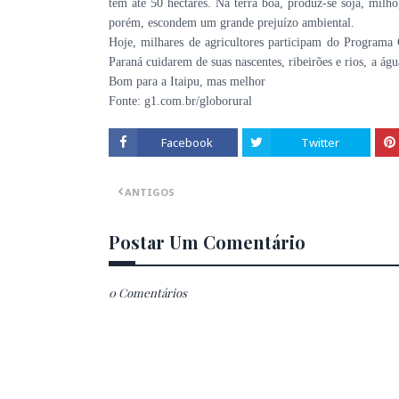
têm até 50 hectares. Na terra boa, produz-se soja, milho
porém, escondem um grande prejuízo ambiental.
Hoje, milhares de agricultores participam do Programa
Paraná cuidarem de suas nascentes, ribeirões e rios, a ág
Bom para a Itaipu, mas melhor
Fonte: g1.com.br/globorural
Facebook
Twitter
ANTIGOS
Postar Um Comentário
0 Comentários