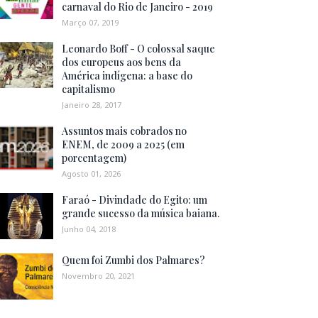
carnaval do Rio de Janeiro - 2019
Março 07, 2019
Leonardo Boff - O colossal saque
dos europeus aos bens da
América indígena: a base do
capitalismo
Janeiro 28, 2017
Assuntos mais cobrados no
ENEM, de 2009 a 2025 (em
porcentagem)
Agosto 01, 2026
Faraó - Divindade do Egito: um
grande sucesso da música baiana.
Junho 04, 2018
Quem foi Zumbi dos Palmares?
Novembro 20, 2021