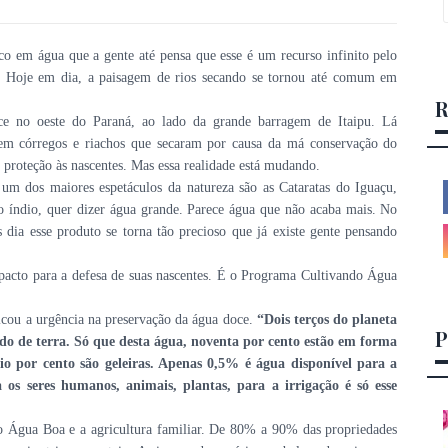
ico em água que a gente até pensa que esse é um recurso infinito pelo
. Hoje em dia, a paisagem de rios secando se tornou até comum em
R
ce no oeste do Paraná, ao lado da grande barragem de Itaipu. Lá
em córregos e riachos que secaram por causa da má conservação do
e proteção às nascentes. Mas essa realidade está mudando.
um dos maiores espetáculos da natureza são as Cataratas do Iguaçu,
o índio, quer dizer água grande. Parece água que não acaba mais. No
s dia esse produto se torna tão precioso que já existe gente pensando
pacto para a defesa de suas nascentes. É o Programa Cultivando Água
icou a urgência na preservação da água doce.
“Dois terços do planeta
P
ído de terra. Só que desta água, noventa por cento estão em forma
io por cento são geleiras. Apenas 0,5% é água disponível para a
 os seres humanos, animais, plantas, para a irrigação é só esse
ndo Água Boa e a agricultura familiar. De 80% a 90% das propriedades