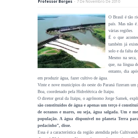
Professor Borges
-
7
De
Novembro
De
2010
O Brasil é tão r
país. Mas não é
várias regiões.
É o que aconte
também já exist
solo e da falta d
Mesmo na seca, 
que, na língua d
entanto, dia apó
em produzir água, fazer cultivo de água.
Vinte e nove municípios do oeste do Paraná fizeram um 
Boa, coordenado pela Hidrelétrica de Itaipu.
O diretor geral da Itaipu, o agrônomo Jorge Samek, expl
são constituídos de água e apenas um terço é constitu
de oceanos e mares, ou seja, água salgada. Um e me
população. A água disponível no planeta Terra para
pedacinho”, disse.
Essa é a característica da região atendida pelo Cultiva