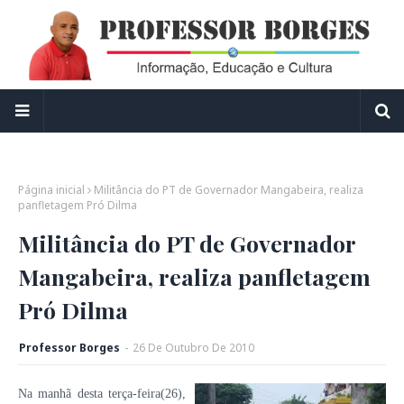
Página inicial
Militância do PT de Governador Mangabeira, realiza
panfletagem Pró Dilma
Militância do PT de Governador
Mangabeira, realiza panfletagem
Pró Dilma
Professor Borges
-
26
De
Outubro
De
2010
Na manhã desta terça-feira(26),