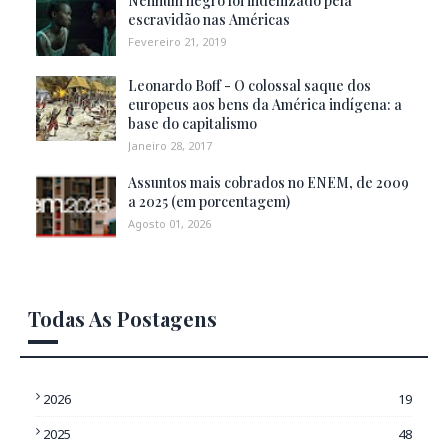
Nenhum negro foi indenizado pela
escravidão nas Américas
Fevereiro 21, 2019
Leonardo Boff - O colossal saque dos
europeus aos bens da América indígena: a
base do capitalismo
Janeiro 28, 2017
Assuntos mais cobrados no ENEM, de 2009
a 2025 (em porcentagem)
Agosto 01, 2026
Todas As Postagens
2026
19
2025
48