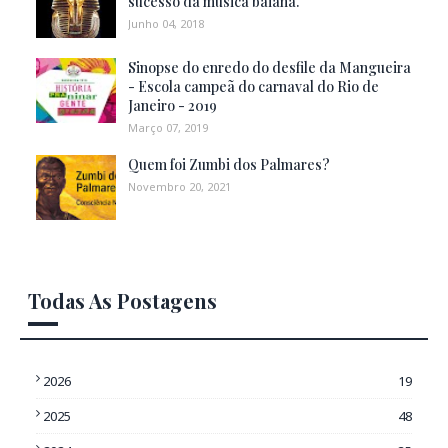
sucesso da música baiana.
Junho 04, 2018
Sinopse do enredo do desfile da Mangueira
- Escola campeã do carnaval do Rio de
Janeiro - 2019
Março 07, 2019
Quem foi Zumbi dos Palmares?
Novembro 20, 2021
Todas As Postagens
2026
19
2025
48