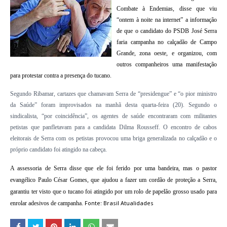
Combate à Endemias, disse que viu
“ontem à noite na internet” a informação
de que o candidato do PSDB José Serra
faria campanha no calçadão de Campo
Grande, zona oeste, e organizou, com
outros companheiros uma manifestação
para protestar contra a presença do tucano.
Segundo Ribamar, cartazes que chamavam Serra de “presidengue” e “o pior ministro
da Saúde” foram improvisados na manhã desta quarta-feira (20). Segundo o
sindicalista, “por coincidência”, os agentes de saúde encontraram com militantes
petistas que panfletavam para a candidata Dilma Rousseff. O encontro de cabos
eleitorais de Serra com os petistas provocou uma briga generalizada no calçadão e o
próprio candidato foi atingido na cabeça.
A assessoria de Serra disse que ele foi ferido por uma bandeira, mas o pastor
evangélico Paulo César Gomes, que ajudou a fazer um cordão de proteção a Serra,
garantiu ter visto que o tucano foi atingido por um rolo de papelão grosso usado para
Fonte: Brasil Atualidades
enrolar adesivos de campanha.