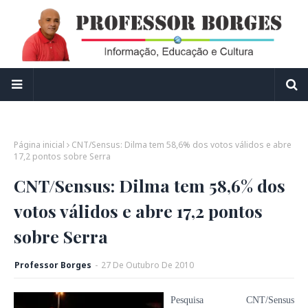
Página inicial
CNT/Sensus: Dilma tem 58,6% dos votos válidos e abre
17,2 pontos sobre Serra
CNT/Sensus: Dilma tem 58,6% dos
votos válidos e abre 17,2 pontos
sobre Serra
Professor Borges
-
27
De
Outubro
De
2010
Pesquisa CNT/Sensus