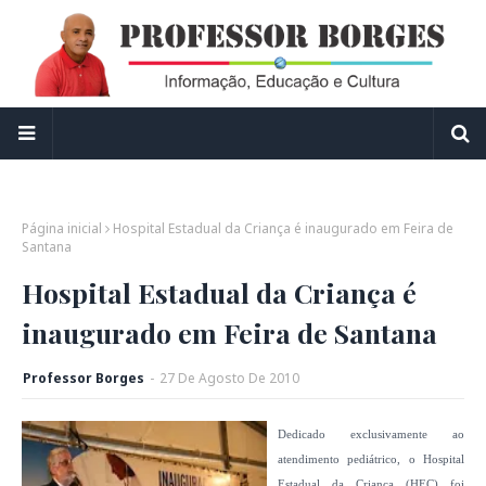
Página inicial
Hospital Estadual da Criança é inaugurado em Feira de
Santana
Hospital Estadual da Criança é
inaugurado em Feira de Santana
Professor Borges
-
27
De
Agosto
De
2010
Dedicado exclusivamente ao
atendimento pediátrico, o Hospital
Estadual da Criança (HEC) foi