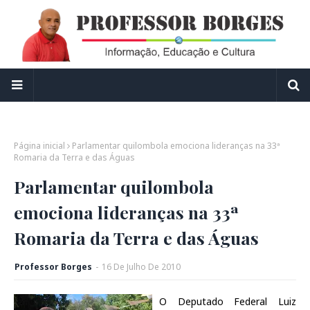
Página inicial
Parlamentar quilombola emociona lideranças na 33ª
Romaria da Terra e das Águas
Parlamentar quilombola
emociona lideranças na 33ª
Romaria da Terra e das Águas
Professor Borges
-
16
De
Julho
De
2010
O Deputado Federal Luiz