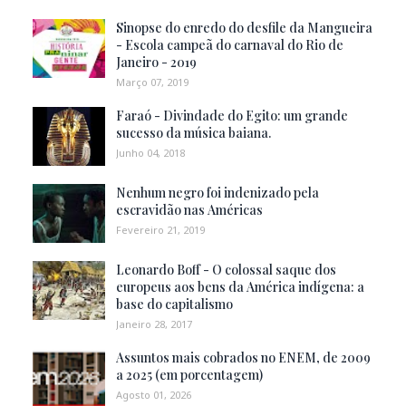
Sinopse do enredo do desfile da Mangueira
- Escola campeã do carnaval do Rio de
Janeiro - 2019
Março 07, 2019
Faraó - Divindade do Egito: um grande
sucesso da música baiana.
Junho 04, 2018
Nenhum negro foi indenizado pela
escravidão nas Américas
Fevereiro 21, 2019
Leonardo Boff - O colossal saque dos
europeus aos bens da América indígena: a
base do capitalismo
Janeiro 28, 2017
Assuntos mais cobrados no ENEM, de 2009
a 2025 (em porcentagem)
Agosto 01, 2026