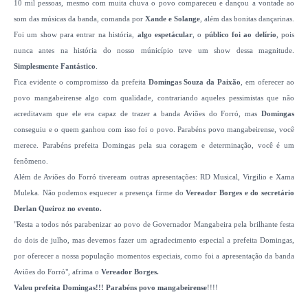
10 mil pessoas, mesmo com muita chuva o povo compareceu e dançou a vontade ao
som das músicas da banda, comanda por
Xande e Solange
, além das bonitas dançarinas.
Foi um show para entrar na história,
algo espetácular
, o
público foi ao delírio
, pois
nunca antes na história do nosso múnicípio teve um show dessa magnitude.
Simplesmente Fantástico
.
Fica evidente o compromisso da prefeita
Domingas Souza da Paixão
, em oferecer ao
povo mangabeirense algo com qualidade, contrariando aqueles pessimistas que não
acreditavam que ele era capaz de trazer a banda Aviões do Forró, mas
Domingas
conseguiu e o quem ganhou com isso foi o povo. Parabéns povo mangabeirense, você
merece. Parabéns prefeita Domingas pela sua coragem e determinação, você é um
fenômeno.
Além de Aviões do Forró tiveream outras apresentações: RD Musical, Virgilio e Xama
Muleka. Não podemos esquecer a presença firme do
Vereador Borges e do secretário
Derlan Queiroz no evento.
"Resta a todos nós parabenizar ao povo de Governador Mangabeira pela brilhante festa
do dois de julho, mas devemos fazer um agradecimento especial a prefeita Domingas,
por oferecer a nossa população momentos especiais, como foi a apresentação da banda
Aviões do Forró", afrima o
Vereador Borges.
Valeu prefeita Domingas!!! Parabéns povo mangabeirense
!!!!