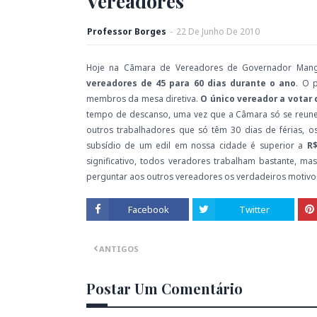
Vereadores
Professor Borges
-
22
De
Junho
De
2010
Hoje na Cãmara de Vereadores de Governador Mang
vereadores de 45 para 60 dias durante o ano
. O 
membros da mesa diretiva.
O único vereador a votar 
tempo de descanso, uma vez que a Câmara só se reun
outros trabalhadores que só têm 30 dias de férias, o
subsídio de um edil em nossa cidade é superior a
R$
significativo, todos veradores trabalham bastante, ma
perguntar aos outros vereadores os verdadeiros motivos
Facebook
Twitter
ANTIGOS
Postar Um Comentário