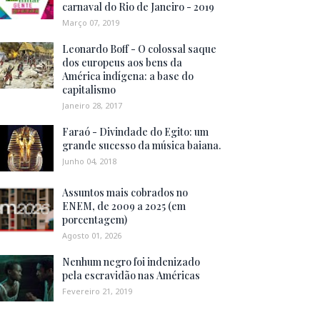
carnaval do Rio de Janeiro - 2019
Março 07, 2019
Leonardo Boff - O colossal saque
dos europeus aos bens da
América indígena: a base do
capitalismo
Janeiro 28, 2017
Faraó - Divindade do Egito: um
grande sucesso da música baiana.
Junho 04, 2018
Assuntos mais cobrados no
ENEM, de 2009 a 2025 (em
porcentagem)
Agosto 01, 2026
Nenhum negro foi indenizado
pela escravidão nas Américas
Fevereiro 21, 2019