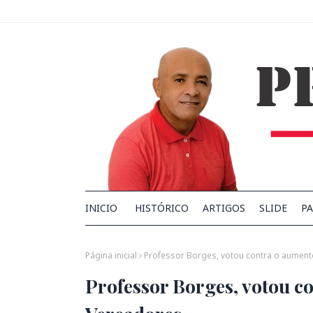
INICIO
HISTÓRICO
ARTIGOS
SLIDE
PA
Página inicial
Professor Borges, votou contra o aument
Professor Borges, votou co