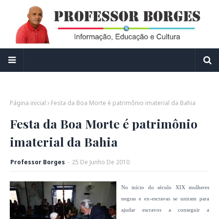
Página inicial
Festa da Boa Morte é patrimônio imaterial da Bahia
Festa da Boa Morte é patrimônio
imaterial da Bahia
Professor Borges
-
25
De
Junho
De
2010
No início do século XIX mulheres
negras e ex-escravas se uniram para
ajudar escravos a conseguir a