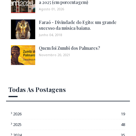
a 2025 (em porcentagem)
Agosto 01, 2026
Faraó - Divindade do Egito: um grande
sucesso da música baiana.
Junho 04, 2018
Quem foi Zumbi dos Palmares?
Novembro 20, 2021
Todas As Postagens
2026
19
2025
48
2024
35