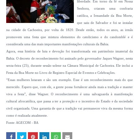
liberdade. Em torno da fé em Nossa
Senhora, criaram uma confraria
católica, a Irmandade da Boa Morte,
que saiu de Salvador e foi se instalar
na cidade de Cachoeira, por volta de 1820. Desde então, todos os anos, as irmãs
promovem uma festa que mistura elementos do catolicismo e do candomblé e é
considerada uma das mais importantes manifestações culturais da Bahia.
Agora, essa história de luta e devoção foi transformada em patrimônio imaterial da
Bahia. O decreto de reconhecimento foi assinado pelo governador Jaques Wagner, nesta
sexta-feira (25), durante sessão solene na Câmara Municipal de Cachoeira. Ele inclui a
Festa da Boa Morte no Livro de Registro Especial de Eventos e Celebrações.
“Essas mulheres lutaram e são um exemplo. Esse é um reconhecimento mais do que
merecido. Espero que, com ele, a gente possa fortalecer ainda mais a tradição e manter
viva a festa”, disse Wagner. O reconhecimento é uma salvaguarda à manifestação
cultural afrocatólica, que passa a ter a proteção e o incentivo do Estado e da sociedade
civil organizada. Uma garantia de que a tradição vai permanecer viva da mesma forma
como é realizada atualmente.
Fonte: AGECOM - BA