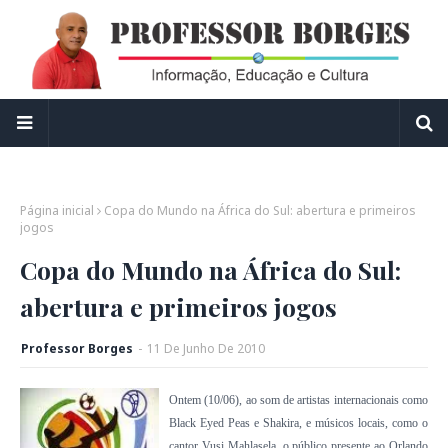
Página inicial
Copa do Mundo na África do Sul: abertura e primeiros
jogos
Copa do Mundo na África do Sul:
abertura e primeiros jogos
Professor Borges
-
11
De
Junho
De
2010
Ontem (10/06), ao som de artistas internacionais como
Black Eyed Peas e Shakira, e músicos locais, como o
cantor Vusi Mahlasela, o público presente ao Orlando