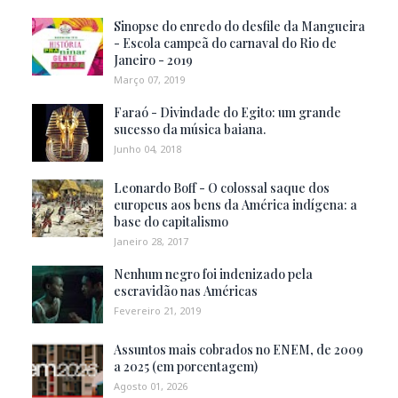
Sinopse do enredo do desfile da Mangueira
- Escola campeã do carnaval do Rio de
Janeiro - 2019
Março 07, 2019
Faraó - Divindade do Egito: um grande
sucesso da música baiana.
Junho 04, 2018
Leonardo Boff - O colossal saque dos
europeus aos bens da América indígena: a
base do capitalismo
Janeiro 28, 2017
Nenhum negro foi indenizado pela
escravidão nas Américas
Fevereiro 21, 2019
Assuntos mais cobrados no ENEM, de 2009
a 2025 (em porcentagem)
Agosto 01, 2026