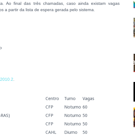
ula. Ao final das três chamadas, caso ainda existam vagas
os a partir da lista de espera gerada pelo sistema.
o
 2010.2
.
Centro
Turno
Vagas
CFP
Noturno
60
BRAS)
CFP
Noturno
50
CFP
Noturno
50
CAHL
Diurno
50