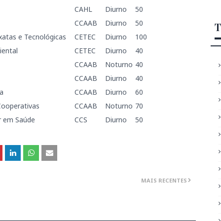
CAHL
Diurno
50
CCAAB
Diurno
50
T
xatas e Tecnológicas
CETEC
Diurno
100
iental
CETEC
Diurno
40
CCAAB
Noturno
40
CCAAB
Diurno
40
a
CCAAB
Diurno
60
Cooperativas
CCAAB
Noturno
70
ar em Saúde
CCS
Diurno
50
MAIS RECENTES