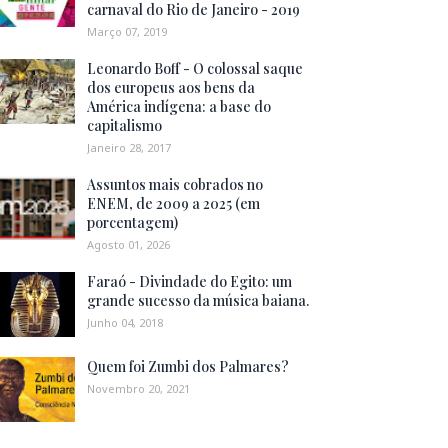
carnaval do Rio de Janeiro - 2019
Março 07, 2019
Leonardo Boff - O colossal saque
dos europeus aos bens da
América indígena: a base do
capitalismo
Janeiro 28, 2017
Assuntos mais cobrados no
ENEM, de 2009 a 2025 (em
porcentagem)
Agosto 01, 2026
Faraó - Divindade do Egito: um
grande sucesso da música baiana.
Junho 04, 2018
Quem foi Zumbi dos Palmares?
Novembro 20, 2021