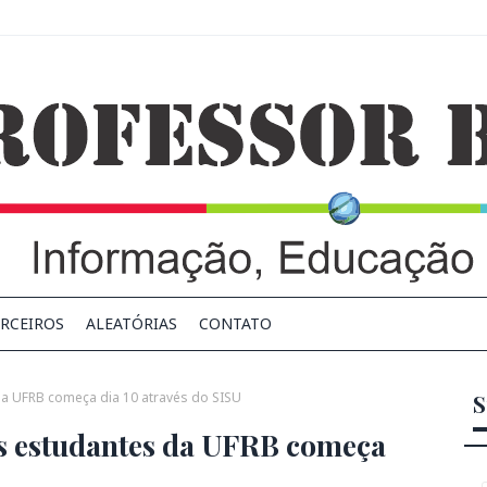
RCEIROS
ALEATÓRIAS
CONTATO
a UFRB começa dia 10 através do SISU
S
os estudantes da UFRB começa