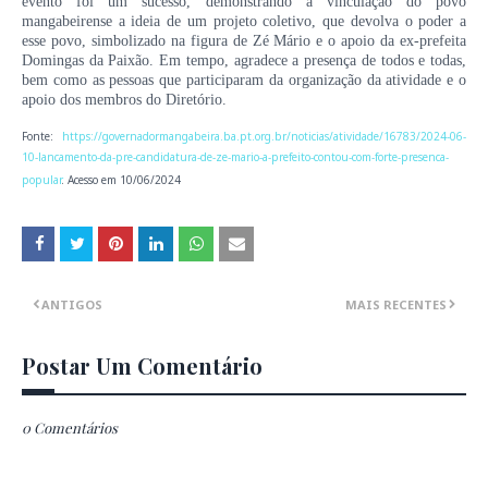
evento foi um sucesso, demonstrando a vinculação do povo
mangabeirense a ideia de um projeto coletivo, que devolva o poder a
esse povo, simbolizado na figura de Zé Mário e o apoio da ex-prefeita
Domingas da Paixão. Em tempo, agradece a presença de todos e todas,
bem como as pessoas que participaram da organização da atividade e o
apoio dos membros do Diretório.
Fonte:
https://governadormangabeira.ba.pt.org.br/noticias/atividade/16783/2024-06-
10-lancamento-da-pre-candidatura-de-ze-mario-a-prefeito-contou-com-forte-presenca-
popular
. Acesso em 10/06/2024
ANTIGOS
MAIS RECENTES
Postar Um Comentário
0 Comentários