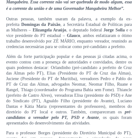
Mangabeira. Essa corrente não vai ser quebrada de modo algum, essa
é a corrente da união e de uma Governador Mangabeira Melhor”.
Outras pessoas, também usaram da palavra, a exemplo da ex-
prefeita
Domingas da Paixão
, a Secretária Estadual de Políticas para
as Mulheres –
Elizangela Araújo
, o deputado federal
Jorge Solla
e o
vice presidente do PT estadual –
Glauco
, ambos enfatizaram o ótimo
trabalho desenvolvido por ZÈ MÁRIO, enquanto vereador, reunindo as
credencias necessárias para se colocar como pré-candidato a prefeito.
Além da forte participação popular e das pessoas já citadas acima, o
evento contou com a presença de autoridades e convidados, dentre os
quais podemos destacar: Orlandinho (pré-candidato a prefeito de Cruz
das Almas pelo PT), Elias (Presidente do PT de Cruz das Almas),
Juciene (Presidente do PT de Muritiba), vereadores Pedro e Pablo do
PT de Cruz das Almas, advogados Neomar, Neomar Filho, Ruane e
Rangel, Thiago (coordenador do Programa Bahia sem Fome). Thiancle
(prefeito de Castro Alves), vereadoras Elisa (presidente do PSD) e Ane
do Sindicato (PT), Agnaldo Filho (presidente do Avante), Luciano
Dantas e Kátia Maria (representantes do professores), membros do
diretório do PT local e outros. Também, compareceram os
pré-
candidatos a vereador pelo PT, PSD e Avante
, os quais foram
apresentados do desenvolvimento das atividades.
Para o professor Borges (presidente do Diretório Municipal do PT),