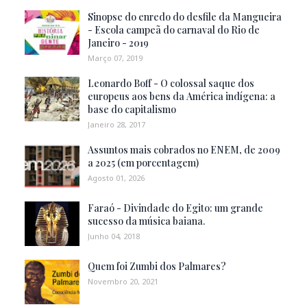
Sinopse do enredo do desfile da Mangueira
- Escola campeã do carnaval do Rio de
Janeiro - 2019
Março 07, 2019
Leonardo Boff - O colossal saque dos
europeus aos bens da América indígena: a
base do capitalismo
Janeiro 28, 2017
Assuntos mais cobrados no ENEM, de 2009
a 2025 (em porcentagem)
Agosto 01, 2026
Faraó - Divindade do Egito: um grande
sucesso da música baiana.
Junho 04, 2018
Quem foi Zumbi dos Palmares?
Novembro 20, 2021