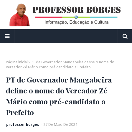
Página inicial
PT de Governador Mangabeira define o nome do
Vereador Zé Mário como pré-candidato a Prefeito
PT de Governador Mangabeira
define o nome do Vereador Zé
Mário como pré-candidato a
Prefeito
professor borges
-
27
De
Maio
De
2024