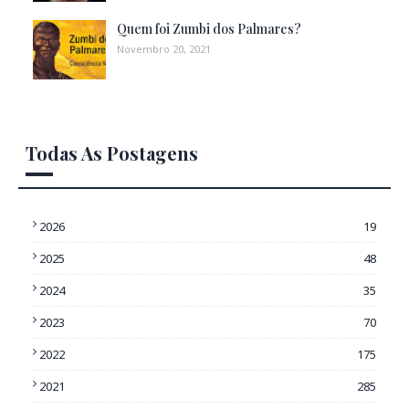
Quem foi Zumbi dos Palmares?
Novembro 20, 2021
Todas As Postagens
2026
19
2025
48
2024
35
2023
70
2022
175
2021
285