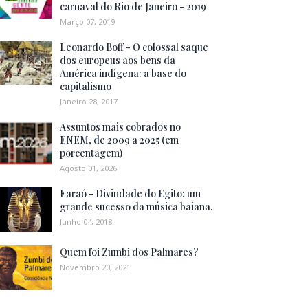
carnaval do Rio de Janeiro - 2019
Março 07, 2019
Leonardo Boff - O colossal saque
dos europeus aos bens da
América indígena: a base do
capitalismo
Janeiro 28, 2017
Assuntos mais cobrados no
ENEM, de 2009 a 2025 (em
porcentagem)
Agosto 01, 2026
Faraó - Divindade do Egito: um
grande sucesso da música baiana.
Junho 04, 2018
Quem foi Zumbi dos Palmares?
Novembro 20, 2021