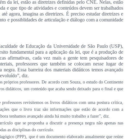
lém da lei, estão as diretrizes definidas pelo CNE. Nelas, estão
da e que tipo de atividades e conteúdos devem ser trabalhados
 até agora, imagina as diretrizes. É preciso estudar diretrizes e
nto e possiblidades de articulação e diálogo com a comunidade
 Faculdade de Educação da Universidade de São Paulo (USP),
ito fundamental para a aplicação da lei, que é a produção de
icas afirmativas, cada vez mais a gente tem pesquisadores de
teriais, professores que também se colocam nesse lugar de
ura negra. Essa barreira dos materiais didáticos temos avançado
 evoluído”, diz.
os próprios professores. De acordo com Souza, o estudo do Continente
s didáticos, um conteúdo que acaba sendo deixado para o final e que
rofessores revisitemos os livros didáticos com uma postura crítica,
mações que o livro traz são informações que estão de acordo com a
mbora tenhamos avançado ainda há muito trabalho a fazer”, diz.
rrículo que se proponha a discutir a presença negra não apenas nas
das as disciplinas do currículo.
 Pedagógico (PPP), que é um documento elaborado anualmente que reúne