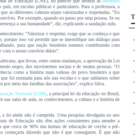
ional de Educação (CNE), do parecer que definiu as
diretrizes
país, em escolas públicas e particulares. Para a professora, a
 que as diferentes culturas sejam valorizadas e respeitadas. “Eu
T
 convívio. Por exemplo, quando eu passo por uma pessoa. Se eu
 presença a sua humanidade”, diz, explicando a saudação zulu.
hecimento: “Valorizar e respeitar, exige que se conheça e que
er, porque isso vai permitir que se intensifique um diálogo para
alhando, para que nação brasileira estamos contribuindo com
e com o nosso convívio diário”.
e africana, que levou, entre outras mudanças, a aprovação da Lei
mento negro, dos movimentos sociais e de muitas pessoas. “O
hecia como a história mais valiosa do povo brasileiro a que
a que foi ensinada para nós nas escolas e o que sabíamos sobre
m por meio das famílias das associações”, explica Silva.
Educação Nacional (LDB)
, a principal lei da educação no Brasil,
r nas salas de aula, os conhecimentos, a cultura e a história de
, a lei ainda não é cumprida. Uma pesquisa divulgada no ano
pais de Educação não têm ações consistentes para atender a
ra que cerca de 90% das turmas de educação de creche e pré-
: “Eu começaria dizendo que não é que conseguem. É que não