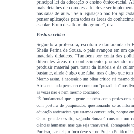
principal lei da educação o ensino étnico-racial. A
mais detalhes de como essa lei deve ser implementa
nas salas de aula. “Se a legislação não foi aplicada
pensar aplicações para todas as áreas do conhecime
escolar. É um desafio muito grande”, diz.
Postura crítica
Segundo a professora, escritora e doutoranda da
Sheila Perina de Souza, o país avançou em um ques
materiais didáticos. “Também por conta das polít
diferentes áreas do conhecimento produzindo ma
produzir material para tratar da história e da cult
bastante, ainda é algo que falta, mas é algo que tem
Mesmo assim, é necessário um olhar crítico até mesmo d
Africano ainda permanece como um “puxadinho” nos livro
às vezes não é nem mesmo concluído.
“É fundamental que a gente também como professoras e p
com postura de pesquisador, questionando se as infor
educação antirracista que estamos construindo, porque e
Outro grande desafio, segundo Souza é construir um cu
ciências humanas, mas que seja transversal, abrangendo to
Por isso, para ela, o foco deve ser no Projeto Político