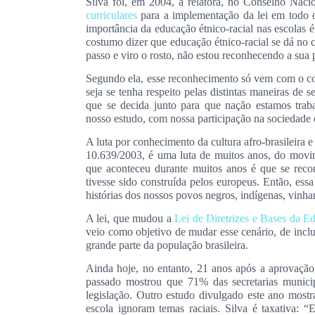
Silva foi, em 2004, a relatora, no Conselho Nac
curriculares
para a implementação da lei em todo o 
importância da educação étnico-racial nas escolas é
costumo dizer que educação étnico-racial se dá no
passo e viro o rosto, não estou reconhecendo a sua
Segundo ela, esse reconhecimento só vem com o con
seja se tenha respeito pelas distintas maneiras de s
que se decida junto para que nação estamos trab
nosso estudo, com nossa participação na sociedade 
A luta por conhecimento da cultura afro-brasileira 
10.639/2003, é uma luta de muitos anos, do movi
que aconteceu durante muitos anos é que se recon
tivesse sido construída pelos europeus. Então, ess
histórias dos nossos povos negros, indígenas, vinha
A lei, que mudou a
Lei de Diretrizes e Bases da 
veio como objetivo de mudar esse cenário, de inclui
grande parte da população brasileira.
Ainda hoje, no entanto, 21 anos após a aprovação
passado mostrou que 71% das secretarias munici
legislação. Outro estudo divulgado este ano most
escola ignoram temas raciais. Silva é taxativa