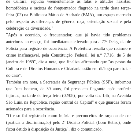
de Cultura, repudia veementemente as falas e atitudes nazistas,
homofóbicas e racistas do frequentador flagrado na tarde desta terça-
feira (02) na Biblioteca Mário de Andrade (BMA), um espaço marcado
pelo respeito às diferenças de gênero, raça, orientação sexual e pela
celebração da diversidade."
"Após o ocorrido, o frequentador, que já havia tido problemas
anteriores no espaço, foi imediatamente levado para a 77ª Delegacia de
Polícia para registro de ocorrência. A Prefeitura ressalta que racismo é
crime inafiançável, pela Constituição Federal, lei n.º 7.716, de 5 de
janeiro de 1989", diz a nota, que finaliza afirmando que "as pastas da
Cultura e de Direitos Humanos e Cidadania estão em diálogo para tratar
do caso".
Também em nota, a Secretaria da Segurança Pública (SSP), informou
que "um homem, de 39 anos, foi preso em flagrante após proferir
injúrias, na tarde de terça-feira (02/08), por volta das 13h, na Avenida
São Luís, na República, região central da Capital" e que guardas foram
acionados para a ocorrência.
"O caso foi registrado como injúria e preconceitos de raça ou de cor
(praticar a discriminação) pelo 2º Distrito Policial (Bom Retiro), onde
ficou detido à disposição da Justiça", diz o comunicado.