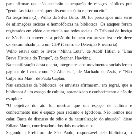
para afirmar que não aceitarão a ocupação de espaços públicos por
“gente fascista que só quer disseminar ódio e preconceito”.
Na terça-feira (2), Wilho da Silva Brito, 39, foi preso após uma série
de afirmações racistas e homofóbicas na biblioteca. Os ataques foram
registrados em vídeo que circula nas redes sociais. O Tribunal de Justiça
de São Paulo converteu a prisão do homem em preventiva e ele deve
ser encaminhado para um CDP (Centro de Detenção Provisória).
Wilho estava com os livros “Minha Luta”, de Adolf Hitler, e “Uma
Breve História do Tempo”, de Stephen Hawking.
Na manifestação desta quarta, integrantes dos movimentos sociais leram
páginas de livros como “O Alienista”, de Machado de Assis, e “Não
Culpe sua Mãe”, de Paula Caplan.
Nas escadarias da biblioteca, os ativistas afirmaram, em jogral, que a
biblioteca é um espaço de cultura, aprendizado e conhecimento e não de
estupidez.
“O objetivo do ato foi mostrar que um espaço de cultura e
conhecimento não é espaço para racismo e lgbtfobia. Não iremos nos
calar. Basta de discurso de ódio e da naturalização do absurdo”, disse
Ediane Maria, coordenadora dos dois movimentos.
Segundo a Prefeitura de São Paulo, responsável pela biblioteca, o