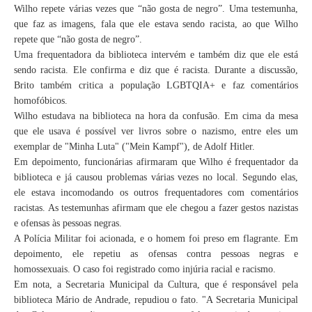
Wilho repete várias vezes que “não gosta de negro”. Uma testemunha,
que faz as imagens, fala que ele estava sendo racista, ao que Wilho
repete que “não gosta de negro”.
Uma frequentadora da biblioteca intervém e também diz que ele está
sendo racista. Ele confirma e diz que é racista. Durante a discussão,
Brito também critica a população LGBTQIA+ e faz comentários
homofóbicos.
Wilho estudava na biblioteca na hora da confusão. Em cima da mesa
que ele usava é possível ver livros sobre o nazismo, entre eles um
exemplar de "Minha Luta" ("Mein Kampf"), de Adolf Hitler.
Em depoimento, funcionárias afirmaram que Wilho é frequentador da
biblioteca e já causou problemas várias vezes no local. Segundo elas,
ele estava incomodando os outros frequentadores com comentários
racistas. As testemunhas afirmam que ele chegou a fazer gestos nazistas
e ofensas às pessoas negras.
A Polícia Militar foi acionada, e o homem foi preso em flagrante. Em
depoimento, ele repetiu as ofensas contra pessoas negras e
homossexuais. O caso foi registrado como injúria racial e racismo.
Em nota, a Secretaria Municipal da Cultura, que é responsável pela
biblioteca Mário de Andrade, repudiou o fato. "A Secretaria Municipal