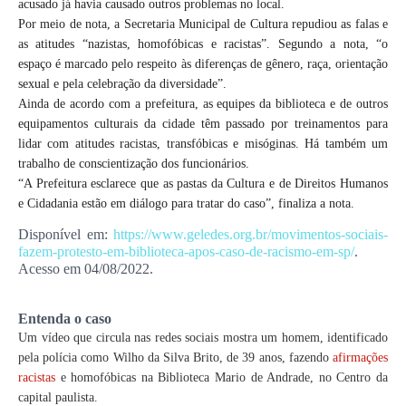
acusado já havia causado outros problemas no local.
Por meio de nota, a Secretaria Municipal de Cultura repudiou as falas e
as atitudes “nazistas, homofóbicas e racistas”. Segundo a nota, “o
espaço é marcado pelo respeito às diferenças de gênero, raça, orientação
sexual e pela celebração da diversidade”.
Ainda de acordo com a prefeitura, as equipes da biblioteca e de outros
equipamentos culturais da cidade têm passado por treinamentos para
lidar com atitudes racistas, transfóbicas e misóginas. Há também um
trabalho de conscientização dos funcionários.
“A Prefeitura esclarece que as pastas da Cultura e de Direitos Humanos
e Cidadania estão em diálogo para tratar do caso”, finaliza a nota.
Disponível em:
https://www.geledes.org.br/movimentos-sociais-
fazem-protesto-em-biblioteca-apos-caso-de-racismo-em-sp/
.
Acesso em 04/08/2022.
Entenda o caso
Um vídeo que circula nas redes sociais mostra um homem, identificado
pela polícia como Wilho da Silva Brito, de 39 anos, fazendo
afirmações
racistas
e homofóbicas na Biblioteca Mario de Andrade, no Centro da
capital paulista.