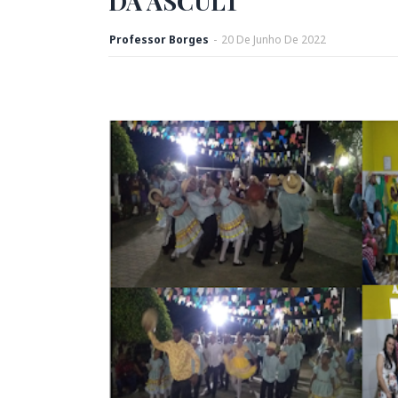
DA ASCULT
Professor Borges
-
20
De
Junho
De
2022