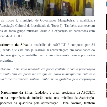
de Tocos I, município de Governador Mangabeira, a qualificada
Associação Cultural da Localidade de Tocos I). Também, aconteceram
nos de forró grupo musicais locais e a exposição de barracadas com
o João da ASCULT.
scimento da Silva
,
a quadrilha da ASCULT é composta por 34
de, sendo que esse ano já realizou 8 apresentações em localidades do
 coreografia, a quadrilha realiza um interessante passeio por vários
ordestina.
enfatizou:
“me sinto realizada em poder contribuir com a preservação
E muito feliz em poder mostra que em nosso município tem cultura e
quadrilheiros também sentem. Tenho muita gratidão pela cooperação
Nascimento da Silva
, fundadora e atual presidente da ASCULT,
ou da importância de inclusão social nos trabalhos da Associação,
ponentes da quadrilha pela apresentação. Dona Noêmia, também