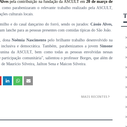
Alves
pela contribuição na fundação da ASCULT em
20 de março de
em como parabenizaram o relevante trabalho realizado pela ASCULT,
T
ções culturais locais.
milho e do casal dançarino do forró, sendo os jurados:
Cássio Alves,
o um lanche para as pessoas presentes com comidas típicas do São João.
e, dona
Noêmia Nascimento
pelo brilhante trabalho desenvolvido na
a inclusiva e democrática. Também, parabenizamos a jovem
Simone
 junina da ASCULT, bem como todas as pessoas envolvidas nessas
 participação comunitária”, salientou o professor Borges, que além de
 de Maurício Silveira, Jailton Sena e Maicon Silveira.
MAIS RECENTES