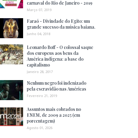
carnaval do Rio de Janeiro - 2019
Março 07, 2019
Faraó - Divindade do Egito: um
grande sucesso da música baiana.
Junho 04, 2018
Leonardo Boff - O colossal saque
dos europeus aos bens da
América indígena: a base do
capitalismo
Janeiro 28, 2017
Nenhum negro foi indenizado
pela escravidão nas Américas
Fevereiro 21, 2019
Assuntos mais cobrados no
ENEM, de 2009 a 2025 (em
porcentagem)
Agosto 01, 2026