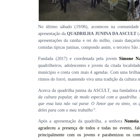
No último sábado (19/06), aconteceu na comunidade 
apresentação da
QUADRILHA JUNINA DA ASCULT
(
apresentações da rainha e rei do milho, casais dançari
comidas típicas juninas, compondo assim, o terceiro Sã
Fundada (2017) e coordenada pela jovem
Simone Na
quadrilheiros, adolescentes e jovens da citada localida
município e conta com mais 4 agendas. Com uma brilhante
ritmos do forró, mantendo viva uma tradição da cultura n
Acerca da quadrilha junina da ASCULT, sua fundadora 
da cultura popular, de modo especial com a quadrilha. 
que essa luta não vai parar. O Amor que eu sinto, os 
deles para com o meu trabalho”.
Após a apresentação da quadrilha, a senhora
Nomeia 
agradeceu a presença de todos e todas no evento, fal
principalmente com os jovens e parabenizou os com