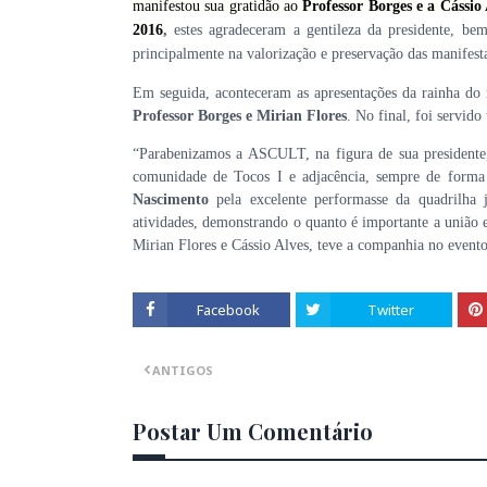
manifestou sua gratidão ao
Professor Borges e a Cássio 
2016
,
estes agradeceram a gentileza da presidente, b
principalmente na valorização e preservação das manifesta
Em seguida, aconteceram as apresentações da rainha do 
Professor Borges e Mirian Flores
. No final, foi servid
“Parabenizamos a ASCULT, na figura de sua president
comunidade de Tocos I e adjacência, sempre de form
Nascimento
pela excelente performasse da quadrilha
atividades, demonstrando o quanto é importante a união e
Mirian Flores e Cássio Alves, teve a companhia no evento
Facebook
Twitter
ANTIGOS
Postar Um Comentário