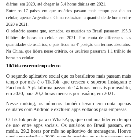
diárias, em 2020, até chegar às 5,4 horas diárias em 2021.
Entre os 17 países em que usuários passam mais tempo por dia no
celular, apenas Argentina e China reduziram a quantidade de horas entre
2020 e 2021.
O relatório aponta que,
somados, os usuários no Brasil passaram 193,3
bilhões de horas no celular em 2021
. Por conta de diferenças nas
quantidades de usuários, o país ficou na 4ª posição em termos absolutos.
Na China, que lidera nesse critério, os usuários passaram 1,1 trilhão de
horas no celular.
TikTok cresce em tempo de uso
O segundo aplicativo social que os brasileiros mais passam mais
tempo por mês é o TikTok
, que cresceu e superou Instagram e
Facebook. A plataforma passou de 14 horas mensais por usuário,
em 2020, para 20,2 horas mensais por usuário, em 2021.
Nesse ranking, os números também levam em conta apenas
celulares com Android e excluem apps voltados para empresas.
O TikTok perde para o WhatsApp, que continua líder em tempo
de uso entre apps sociais
. Os usuários no Brasil passam, em
média, 29,2 horas por mês no aplicativo de mensagens. Houve
queda em relação a 2020, quando usuários no país passaram, em