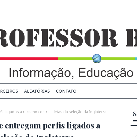
RCEIROS
ALEATÓRIAS
CONTATO
s ligados a racismo contra atletas da seleção da Inglaterra
S
e entregam perfis ligados a