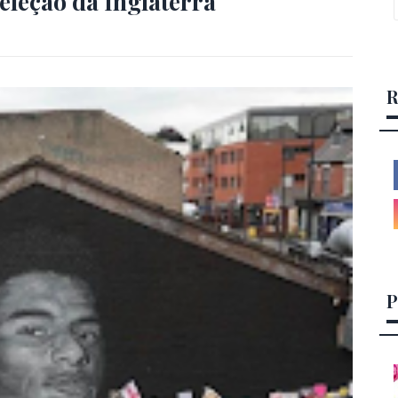
seleção da Inglaterra
R
P