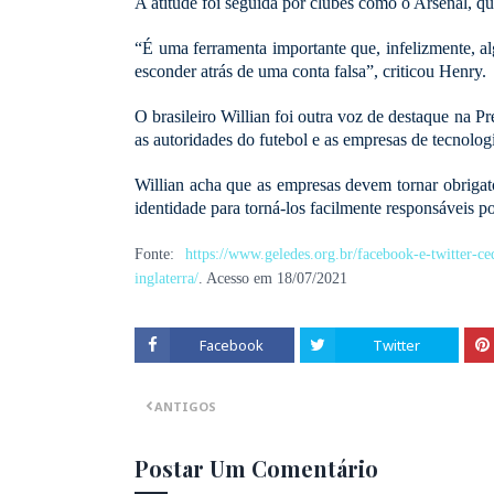
A atitude foi seguida por clubes como o Arsenal, q
“É uma ferramenta importante que, infelizmente,
esconder atrás de uma conta falsa”, criticou Henry.
O brasileiro Willian foi outra voz de destaque na P
as autoridades do futebol e as empresas de tecnolo
Willian acha que as empresas devem tornar obrigat
identidade para torná-los facilmente responsáveis ​​p
Fonte:
https://www.geledes.org.br/facebook-e-twitter-ce
inglaterra/
. Acesso em 18/07/2021
Facebook
Twitter
ANTIGOS
Postar Um Comentário