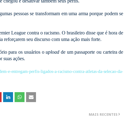
ue chegou e desativar também seus perfis.
 algumas pessoas se transformam em uma arma porque podem se
remier League contra o racismo. O brasileiro disse que é hora de
gia reforçarem seu discurso com uma ação mais forte.
ório para os usuários o
upload
de um passaporte ou carteira de
or suas ações.
dem-e-entregam-perfis-ligados-a-racismo-contra-atletas-da-selecao-da-
MAIS RECENTES