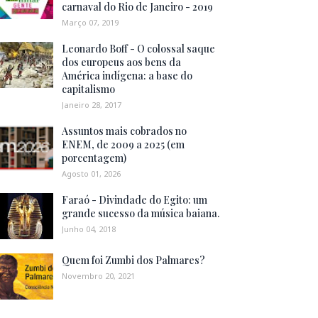
carnaval do Rio de Janeiro - 2019
Março 07, 2019
Leonardo Boff - O colossal saque
dos europeus aos bens da
América indígena: a base do
capitalismo
Janeiro 28, 2017
Assuntos mais cobrados no
ENEM, de 2009 a 2025 (em
porcentagem)
Agosto 01, 2026
Faraó - Divindade do Egito: um
grande sucesso da música baiana.
Junho 04, 2018
Quem foi Zumbi dos Palmares?
Novembro 20, 2021