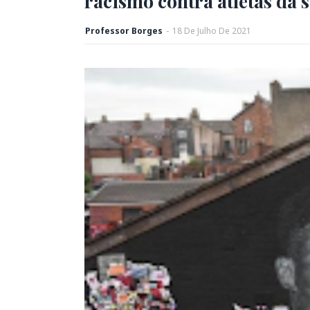
racismo contra atletas da 
Professor Borges
-
18
De
Julho
De
2021