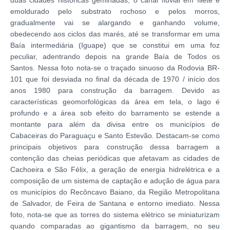
duas cidades históricas geminadas, o canal fluvial em filete e
emoldurado pelo substrato rochoso e pelos morros,
gradualmente vai se alargando e ganhando volume,
obedecendo aos ciclos das marés, até se transformar em uma
Baía intermediária (Iguape) que se constitui em uma foz
peculiar, adentrando depois na grande Baía de Todos os
Santos. Nessa foto nota-se o traçado sinuoso da Rodovia BR-
101 que foi desviada no final da década de 1970 / início dos
anos 1980 para construção da barragem. Devido as
características geomorfológicas da área em tela, o lago é
profundo e a área sob efeito do barramento se estende a
montante para além da divisa entre os municípios de
Cabaceiras do Paraguaçu e Santo Estevão. Destacam-se como
principais objetivos para construção dessa barragem a
contenção das cheias periódicas que afetavam as cidades de
Cachoeira e São Félix, a geração de energia hidrelétrica e a
composição de um sistema de captação e adução de água para
os municípios do Recôncavo Baiano, da Região Metropolitana
de Salvador, de Feira de Santana e entorno imediato. Nessa
foto, nota-se que as torres do sistema elétrico se miniaturizam
quando comparadas ao gigantismo da barragem, no seu